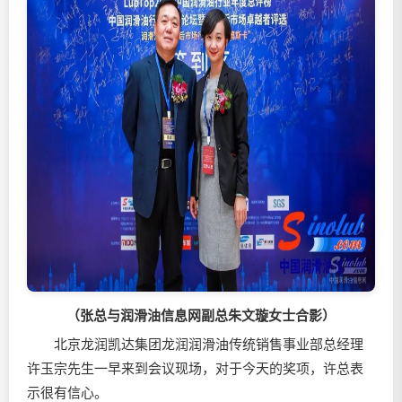
（张总与
润滑油
信息网副总朱文璇女士合影）
北京龙润凯达集团龙润
润滑油
传统销售事业部总经理
许玉宗先生一早来到会议现场，对于今天的奖项，许总表
示很有信心。