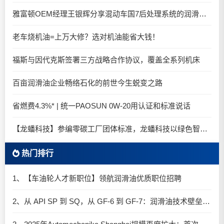
雅富顿OEM经理王银辉分享混动车国7后处理系统的润滑油要求
老车烧机油=上万大修？选对机油能省大钱！
福斯与因代克斯签署三方战略合作协议，覆盖全系列机床
百亩润滑油企业畅络石化的前世今生蜕变之路
省燃费4.3%* | 统一PAOSUN 0W-20用认证和标准说话
【龙蟠科技】参编零碳工厂团体标准，龙蟠科技以绿色智造锚定零碳未来
热门排行
1、【车油轮人才新职位】领航润滑油优质职位招聘
2、从 API SP 到 SQ，从 GF-6 到 GF-7：润滑油技术壁垒再升高，你准备好了吗？