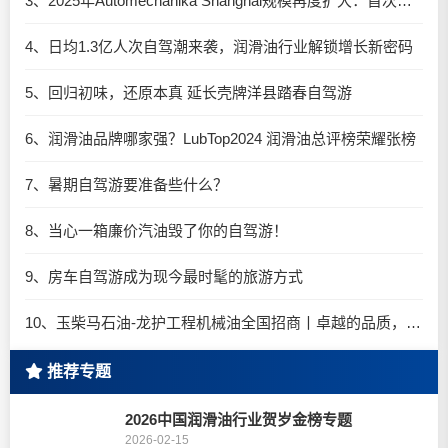
3、2025年Automechanika Shanghai规模再度扩大：首次启用国家会展中心（上海）全部15个展馆
4、日均1.3亿人次自驾潮来袭，润滑油行业解锁增长新密码​
5、回归初味，还原本真 延长壳牌洋县踏春自驾游
6、润滑油品牌哪家强？LubTop2024 润滑油总评榜荣耀张榜
7、暑期自驾游要准备些什么？
8、当心一箱廉价汽油毁了你的自驾游！
9、房车自驾游成为现今最时髦的旅游方式
10、玉柴马石油-龙护工程机械油全国招商丨卓越的品质，专业的品牌！
推荐专题
2026中国润滑油行业贺岁金榜专题
2026-02-15