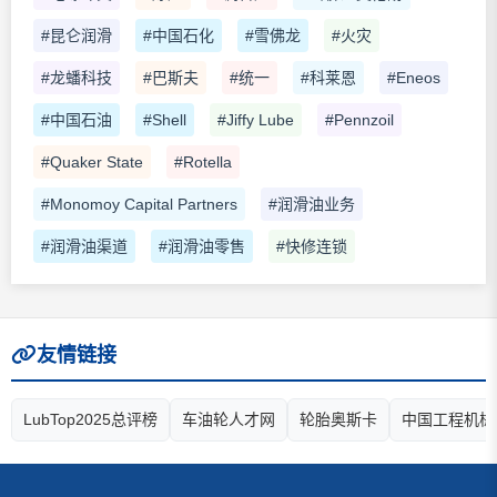
#昆仑润滑
#中国石化
#雪佛龙
#火灾
#龙蟠科技
#巴斯夫
#统一
#科莱恩
#Eneos
#中国石油
#Shell
#Jiffy Lube
#Pennzoil
#Quaker State
#Rotella
#Monomoy Capital Partners
#润滑油业务
#润滑油渠道
#润滑油零售
#快修连锁
友情链接
LubTop2025总评榜
车油轮人才网
轮胎奥斯卡
中国工程机械