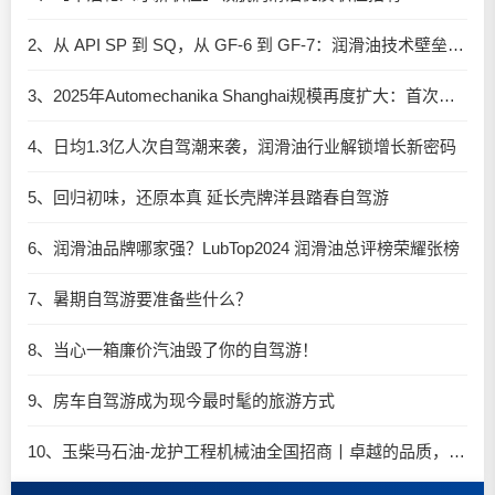
2、从 API SP 到 SQ，从 GF-6 到 GF-7：润滑油技术壁垒再升高，你准备好了吗？
3、2025年Automechanika Shanghai规模再度扩大：首次启用国家会展中心（上海）全部15个展馆
4、日均1.3亿人次自驾潮来袭，润滑油行业解锁增长新密码​
5、回归初味，还原本真 延长壳牌洋县踏春自驾游
6、润滑油品牌哪家强？LubTop2024 润滑油总评榜荣耀张榜
7、暑期自驾游要准备些什么？
8、当心一箱廉价汽油毁了你的自驾游！
9、房车自驾游成为现今最时髦的旅游方式
10、玉柴马石油-龙护工程机械油全国招商丨卓越的品质，专业的品牌！