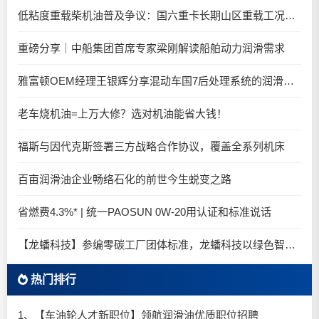
低粘度重载柴机油普及争议：国六重卡长期山区重载工况是否适合0W-20柴油机油？
重磅分享｜中船集团首席专家梁刚解读船舶动力润滑需求
雅富顿OEM经理王银辉分享混动车国7后处理系统的润滑油要求
老车烧机油=上万大修？选对机油能省大钱！
福斯与因代克斯签署三方战略合作协议，覆盖全系列机床
百亩润滑油企业畅络石化的前世今生蜕变之路
省燃费4.3%* | 统一PAOSUN 0W-20用认证和标准说话
【龙蟠科技】参编零碳工厂团体标准，龙蟠科技以绿色智造锚定零碳未来
热门排行
1、【车油轮人才新职位】领航润滑油优质职位招聘