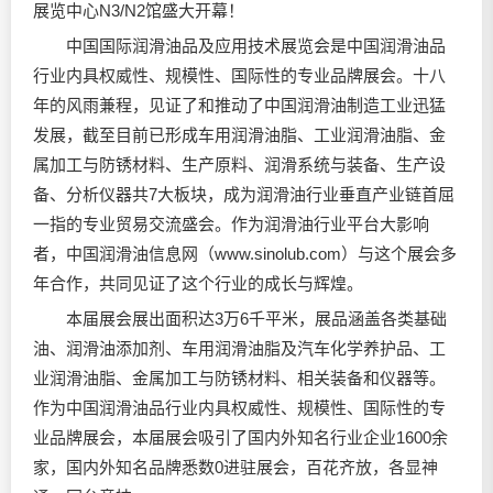
展览中心N3/N2馆盛大开幕！
中国国际
润滑油
品及应用技术展览会是中国
润滑油
品
行业内具权威性、规模性、国际性的专业品牌展会。十八
年的风雨兼程，见证了和推动了中国
润滑油
制造工业迅猛
发展，截至目前已形成车用
润滑油
脂、工业
润滑油
脂、金
属加工与防锈材料、生产原料、润滑系统与装备、生产设
备、分析仪器共7大板块，成为润滑油行业垂直产业链首屈
一指的专业贸易交流盛会。作为润滑油行业平台大影响
者，中国润滑油信息网（www.sinolub.com）与这个展会多
年合作，共同见证了这个行业的成长与辉煌。
本届展会展出面积达3万6千平米，展品涵盖各类基础
油、润滑油添加剂、车用润滑油脂及汽车化学养护品、工
业润滑油脂、金属加工与防锈材料、相关装备和仪器等。
作为中国润滑油品行业内具权威性、规模性、国际性的专
业品牌展会，本届展会吸引了国内外知名行业企业1600余
家，国内外知名品牌悉数0进驻展会，百花齐放，各显神