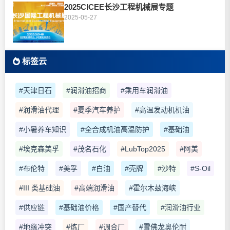
2025CICEE长沙工程机械展专题
2025-05-27
标签云
#天津日石
#润滑油招商
#乘用车润滑油
#润滑油代理
#夏季汽车养护
#高温发动机机油
#小暑养车知识
#全合成机油高温防护
#基础油
#埃克森美孚
#茂名石化
#LubTop2025
#阿美
#布伦特
#美孚
#白油
#壳牌
#沙特
#S-Oil
#III 类基础油
#高端润滑油
#霍尔木兹海峡
#供应链
#基础油价格
#国产替代
#润滑油行业
#地缘冲突
#炼厂
#调合厂
#雪佛龙奥伦耐