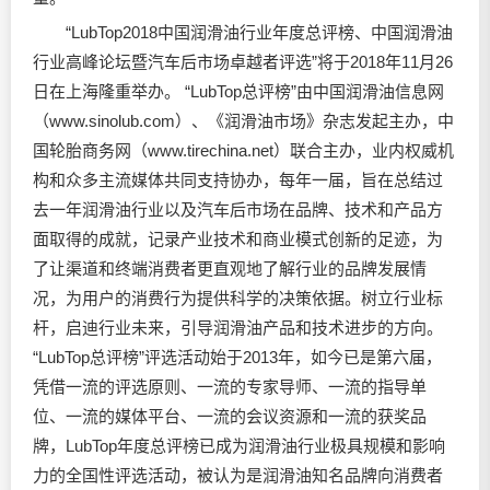
“LubTop2018中国润滑油行业年度总评榜、中国润滑油
行业高峰论坛暨汽车后市场卓越者评选”将于2018年11月26
日在上海隆重举办。 “LubTop总评榜”由中国润滑油信息网
（www.sinolub.com）、《润滑油市场》杂志发起主办，中
国轮胎商务网（www.tirechina.net）联合主办，业内权威机
构和众多主流媒体共同支持协办，每年一届，旨在总结过
去一年润滑油行业以及汽车后市场在品牌、技术和产品方
面取得的成就，记录产业技术和商业模式创新的足迹，为
了让渠道和终端消费者更直观地了解行业的品牌发展情
况，为用户的消费行为提供科学的决策依据。树立行业标
杆，启迪行业未来，引导润滑油产品和技术进步的方向。
“LubTop总评榜”评选活动始于2013年，如今已是第六届，
凭借一流的评选原则、一流的专家导师、一流的指导单
位、一流的媒体平台、一流的会议资源和一流的获奖品
牌，LubTop年度总评榜已成为润滑油行业极具规模和影响
力的全国性评选活动，被认为是润滑油知名品牌向消费者