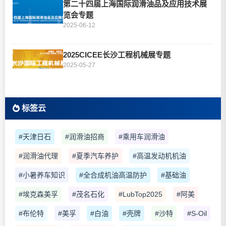
第二十四届上海国际润滑油品及应用技术展
览会专题
2025-06-12
2025CICEE长沙工程机械展专题
2025-05-27
标签云
#天津日石
#润滑油招商
#乘用车润滑油
#润滑油代理
#夏季汽车养护
#高温发动机机油
#小暑养车知识
#全合成机油高温防护
#基础油
#埃克森美孚
#茂名石化
#LubTop2025
#阿美
#布伦特
#美孚
#白油
#壳牌
#沙特
#S-Oil