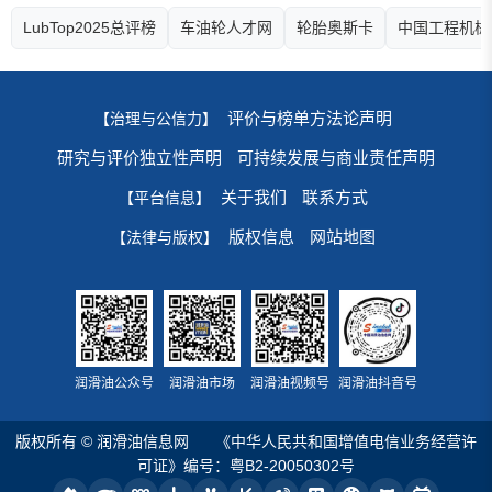
LubTop2025总评榜
车油轮人才网
轮胎奥斯卡
中国工程机械
评价与榜单方法论声明
【治理与公信力】
研究与评价独立性声明
可持续发展与商业责任声明
关于我们
联系方式
【平台信息】
版权信息
网站地图
【法律与版权】
润滑油公众号
润滑油市场
润滑油视频号
润滑油抖音号
版权所有 © 润滑油信息网
《中华人民共和国增值电信业务经营许
可证》编号：粤B2-20050302号