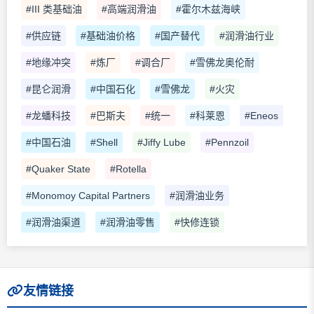
#III 类基础油
#高端润滑油
#霍尔木兹海峡
#供应链
#基础油价格
#国产替代
#润滑油行业
#地缘冲突
#炼厂
#调合厂
#雪佛龙奥伦耐
#昆仑润滑
#中国石化
#雪佛龙
#火灾
#龙蟠科技
#巴斯夫
#统一
#科莱恩
#Eneos
#中国石油
#Shell
#Jiffy Lube
#Pennzoil
#Quaker State
#Rotella
#Monomoy Capital Partners
#润滑油业务
#润滑油渠道
#润滑油零售
#快修连锁
友情链接