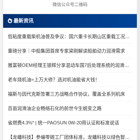
微信公众号二维码
最新资讯
低粘度重载柴机油普及争议：国六重卡长期山区重载工况是否适合0W-20柴油机油？
重磅分享｜中船集团首席专家梁刚解读船舶动力润滑需求
雅富顿OEM经理王银辉分享混动车国7后处理系统的润滑油要求
老车烧机油=上万大修？选对机油能省大钱！
福斯与因代克斯签署三方战略合作协议，覆盖全系列机床
百亩润滑油企业畅络石化的前世今生蜕变之路
省燃费4.3%* | 统一PAOSUN 0W-20用认证和标准说话
【龙蟠科技】参编零碳工厂团体标准，龙蟠科技以绿色智造锚定零碳未来