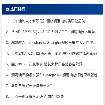
热门排行
1、【车油轮人才新职位】领航润滑油优质职位招聘
2、从 API SP 到 SQ，从 GF-6 到 GF-7：润滑油技术壁垒再升高，你准备好了吗？
3、2025年Automechanika Shanghai规模再度扩大：首次启用国家会展中心（上海）全部15个展馆
4、日均1.3亿人次自驾潮来袭，润滑油行业解锁增长新密码​
5、回归初味，还原本真 延长壳牌洋县踏春自驾游
6、润滑油品牌哪家强？LubTop2024 润滑油总评榜荣耀张榜
7、暑期自驾游要准备些什么？
8、当心一箱廉价汽油毁了你的自驾游！