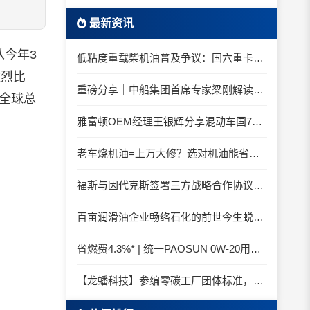
最新资讯
从今年3
低粘度重载柴机油普及争议：国六重卡长期山区重载工况是否适合0W-20柴油机油？
激烈比
重磅分享｜中船集团首席专家梁刚解读船舶动力润滑需求
全球总
雅富顿OEM经理王银辉分享混动车国7后处理系统的润滑油要求
老车烧机油=上万大修？选对机油能省大钱！
福斯与因代克斯签署三方战略合作协议，覆盖全系列机床
百亩润滑油企业畅络石化的前世今生蜕变之路
省燃费4.3%* | 统一PAOSUN 0W-20用认证和标准说话
【龙蟠科技】参编零碳工厂团体标准，龙蟠科技以绿色智造锚定零碳未来