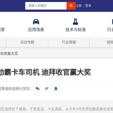
|
注册
登录
润滑
应用场景
技术与标准
行
活动专题
行业周报
视
拜收官赢大奖
最劲霸卡车司机 迪拜收官赢大奖
润滑油信息网
分享到：
决赛在迪拜拉下帷幕。千里逢迎，卡友满路，从今年3月壳牌劲霸英雄会成