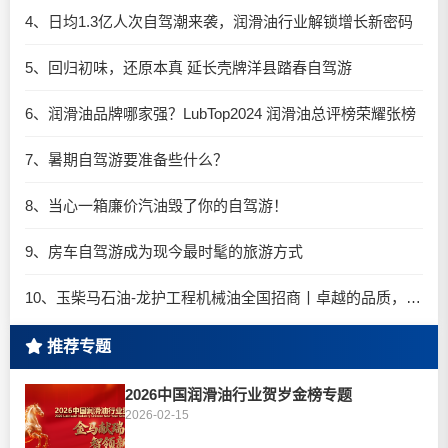
4、日均1.3亿人次自驾潮来袭，润滑油行业解锁增长新密码​
5、回归初味，还原本真 延长壳牌洋县踏春自驾游
6、润滑油品牌哪家强？LubTop2024 润滑油总评榜荣耀张榜
7、暑期自驾游要准备些什么？
8、当心一箱廉价汽油毁了你的自驾游！
9、房车自驾游成为现今最时髦的旅游方式
10、玉柴马石油-龙护工程机械油全国招商丨卓越的品质，专业的品牌！
推荐专题
2026中国润滑油行业贺岁金榜专题
2026-02-15