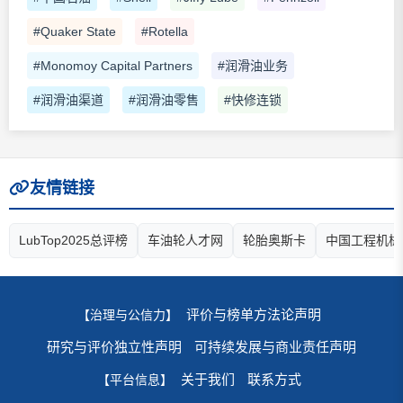
#Quaker State
#Rotella
#Monomoy Capital Partners
#润滑油业务
#润滑油渠道
#润滑油零售
#快修连锁
友情链接
LubTop2025总评榜
车油轮人才网
轮胎奥斯卡
中国工程机械
评价与榜单方法论声明
【治理与公信力】
研究与评价独立性声明
可持续发展与商业责任声明
关于我们
联系方式
【平台信息】