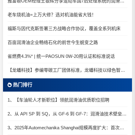
雅富顿OEM经理王银辉分享混动车国7后处理系统的润滑油要求
老车烧机油=上万大修？选对机油能省大钱！
福斯与因代克斯签署三方战略合作协议，覆盖全系列机床
百亩润滑油企业畅络石化的前世今生蜕变之路
省燃费4.3%* | 统一PAOSUN 0W-20用认证和标准说话
【龙蟠科技】参编零碳工厂团体标准，龙蟠科技以绿色智造锚定零碳未来
热门排行
1、【车油轮人才新职位】领航润滑油优质职位招聘
2、从 API SP 到 SQ，从 GF-6 到 GF-7：润滑油技术壁垒再升高，你准备好了吗？
3、2025年Automechanika Shanghai规模再度扩大：首次启用国家会展中心（上海）全部15个展馆