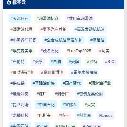
标签云
#天津日石
#润滑油招商
#乘用车润滑油
#润滑油代理
#夏季汽车养护
#高温发动机机油
#小暑养车知识
#全合成机油高温防护
#基础油
#埃克森美孚
#茂名石化
#LubTop2025
#阿美
#布伦特
#美孚
#白油
#壳牌
#沙特
#S-Oil
#III 类基础油
#高端润滑油
#霍尔木兹海峡
#供应链
#基础油价格
#国产替代
#润滑油行业
#地缘冲突
#炼厂
#调合厂
#雪佛龙奥伦耐
#昆仑润滑
#中国石化
#雪佛龙
#火灾
#龙蟠科技
#巴斯夫
#统一
#科莱恩
#Eneos
#中国石油
#Shell
#Jiffy Lube
#Pennzoil