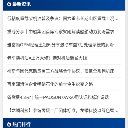
最新资讯
低粘度重载柴机油普及争议：国六重卡长期山区重载工况是否适合0W-20柴油机油？
重磅分享｜中船集团首席专家梁刚解读船舶动力润滑需求
雅富顿OEM经理王银辉分享混动车国7后处理系统的润滑油要求
老车烧机油=上万大修？选对机油能省大钱！
福斯与因代克斯签署三方战略合作协议，覆盖全系列机床
百亩润滑油企业畅络石化的前世今生蜕变之路
省燃费4.3%* | 统一PAOSUN 0W-20用认证和标准说话
【龙蟠科技】参编零碳工厂团体标准，龙蟠科技以绿色智造锚定零碳未来
热门排行