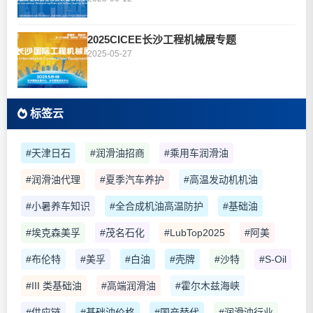
2025CICEE长沙工程机械展专题
2025-05-27
标签云
#天津日石
#润滑油招商
#乘用车润滑油
#润滑油代理
#夏季汽车养护
#高温发动机机油
#小暑养车知识
#全合成机油高温防护
#基础油
#埃克森美孚
#茂名石化
#LubTop2025
#阿美
#布伦特
#美孚
#白油
#壳牌
#沙特
#S-Oil
#III 类基础油
#高端润滑油
#霍尔木兹海峡
#供应链
#基础油价格
#国产替代
#润滑油行业