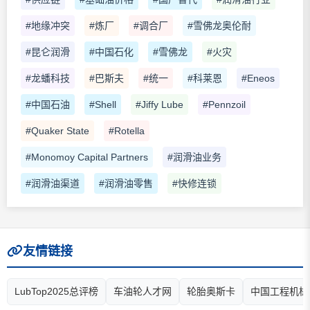
#地缘冲突
#炼厂
#调合厂
#雪佛龙奥伦耐
#昆仑润滑
#中国石化
#雪佛龙
#火灾
#龙蟠科技
#巴斯夫
#统一
#科莱恩
#Eneos
#中国石油
#Shell
#Jiffy Lube
#Pennzoil
#Quaker State
#Rotella
#Monomoy Capital Partners
#润滑油业务
#润滑油渠道
#润滑油零售
#快修连锁
友情链接
LubTop2025总评榜
车油轮人才网
轮胎奥斯卡
中国工程机械