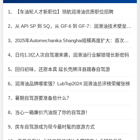
1、【车油轮人才新职位】领航润滑油优质职位招聘
2、从 API SP 到 SQ，从 GF-6 到 GF-7：润滑油技术壁垒再升高，你准备好了吗？
3、2025年Automechanika Shanghai规模再度扩大：首次启用国家会展中心（上海）全部15个展馆
4、日均1.3亿人次自驾潮来袭，润滑油行业解锁增长新密码​
5、回归初味，还原本真 延长壳牌洋县踏春自驾游
6、润滑油品牌哪家强？LubTop2024 润滑油总评榜荣耀张榜
7、暑期自驾游要准备些什么？
8、当心一箱廉价汽油毁了你的自驾游！
9、房车自驾游成为现今最时髦的旅游方式