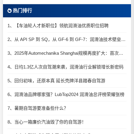
热门排行
1、【车油轮人才新职位】领航润滑油优质职位招聘
2、从 API SP 到 SQ，从 GF-6 到 GF-7：润滑油技术壁垒再升高，你准备好了吗？
3、2025年Automechanika Shanghai规模再度扩大：首次启用国家会展中心（上海）全部15个展馆
4、日均1.3亿人次自驾潮来袭，润滑油行业解锁增长新密码​
5、回归初味，还原本真 延长壳牌洋县踏春自驾游
6、润滑油品牌哪家强？LubTop2024 润滑油总评榜荣耀张榜
7、暑期自驾游要准备些什么？
8、当心一箱廉价汽油毁了你的自驾游！