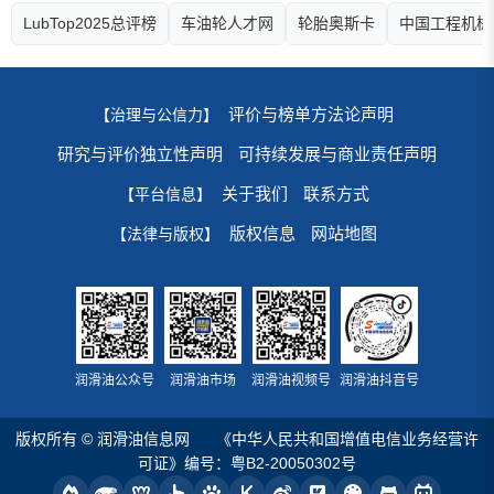
LubTop2025总评榜
车油轮人才网
轮胎奥斯卡
中国工程机械
评价与榜单方法论声明
【治理与公信力】
研究与评价独立性声明
可持续发展与商业责任声明
关于我们
联系方式
【平台信息】
版权信息
网站地图
【法律与版权】
润滑油公众号
润滑油市场
润滑油视频号
润滑油抖音号
版权所有 © 润滑油信息网
《中华人民共和国增值电信业务经营许
可证》编号：粤B2-20050302号