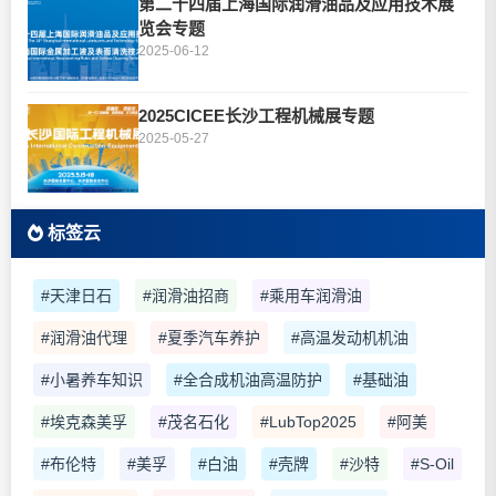
第二十四届上海国际润滑油品及应用技术展
览会专题
2025-06-12
2025CICEE长沙工程机械展专题
2025-05-27
标签云
#天津日石
#润滑油招商
#乘用车润滑油
#润滑油代理
#夏季汽车养护
#高温发动机机油
#小暑养车知识
#全合成机油高温防护
#基础油
#埃克森美孚
#茂名石化
#LubTop2025
#阿美
#布伦特
#美孚
#白油
#壳牌
#沙特
#S-Oil