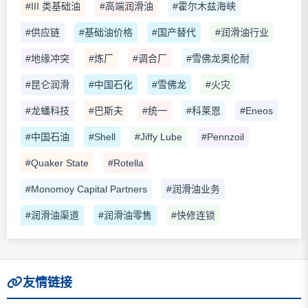
#III 类基础油
#高端润滑油
#霍尔木兹海峡
#供应链
#基础油价格
#国产替代
#润滑油行业
#地缘冲突
#炼厂
#调合厂
#雪佛龙奥伦耐
#昆仑润滑
#中国石化
#雪佛龙
#火灾
#龙蟠科技
#巴斯夫
#统一
#科莱恩
#Eneos
#中国石油
#Shell
#Jiffy Lube
#Pennzoil
#Quaker State
#Rotella
#Monomoy Capital Partners
#润滑油业务
#润滑油渠道
#润滑油零售
#快修连锁
友情链接