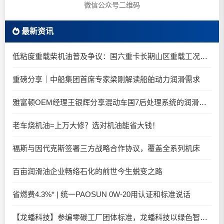
微信公众号二维码
最新资讯
低粘度重载柴机油普及争议：国六重卡长期山区重载工况是否适合0W-20柴油机油？
重磅分享｜中船集团首席专家梁刚解读船舶动力润滑需求
雅富顿OEM经理王银辉分享混动车国7后处理系统的润滑油要求
老车烧机油=上万大修？选对机油能省大钱！
福斯与因代克斯签署三方战略合作协议，覆盖全系列机床
百亩润滑油企业畅络石化的前世今生蜕变之路
省燃费4.3%* | 统一PAOSUN 0W-20用认证和标准说话
【龙蟠科技】参编零碳工厂团体标准，龙蟠科技以绿色智造锚定零碳未来