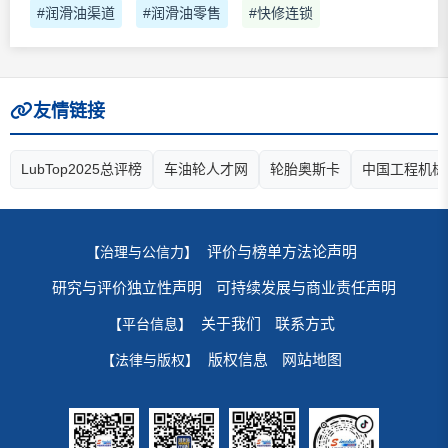
#润滑油渠道
#润滑油零售
#快修连锁
友情链接
LubTop2025总评榜
车油轮人才网
轮胎奥斯卡
中国工程机械
评价与榜单方法论声明
【治理与公信力】
研究与评价独立性声明
可持续发展与商业责任声明
关于我们
联系方式
【平台信息】
版权信息
网站地图
【法律与版权】