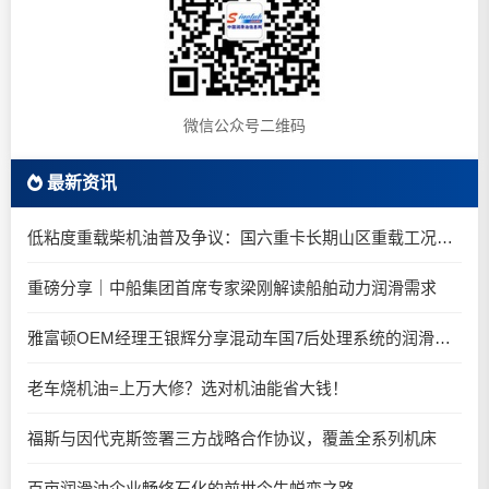
微信公众号二维码
最新资讯
低粘度重载柴机油普及争议：国六重卡长期山区重载工况是否适合0W-20柴油机油？
重磅分享｜中船集团首席专家梁刚解读船舶动力润滑需求
雅富顿OEM经理王银辉分享混动车国7后处理系统的润滑油要求
老车烧机油=上万大修？选对机油能省大钱！
福斯与因代克斯签署三方战略合作协议，覆盖全系列机床
百亩润滑油企业畅络石化的前世今生蜕变之路