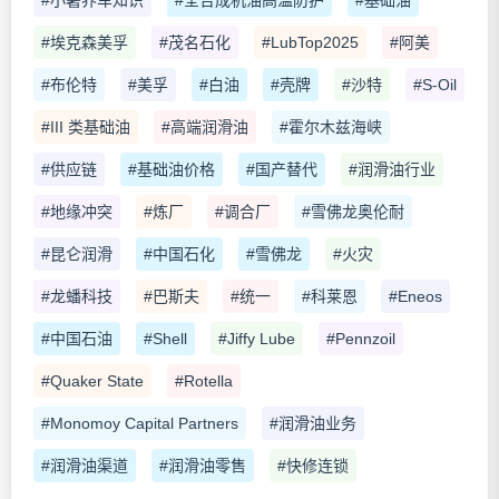
#小暑养车知识
#全合成机油高温防护
#基础油
#埃克森美孚
#茂名石化
#LubTop2025
#阿美
#布伦特
#美孚
#白油
#壳牌
#沙特
#S-Oil
#III 类基础油
#高端润滑油
#霍尔木兹海峡
#供应链
#基础油价格
#国产替代
#润滑油行业
#地缘冲突
#炼厂
#调合厂
#雪佛龙奥伦耐
#昆仑润滑
#中国石化
#雪佛龙
#火灾
#龙蟠科技
#巴斯夫
#统一
#科莱恩
#Eneos
#中国石油
#Shell
#Jiffy Lube
#Pennzoil
#Quaker State
#Rotella
#Monomoy Capital Partners
#润滑油业务
#润滑油渠道
#润滑油零售
#快修连锁