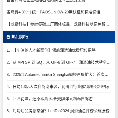
省燃费4.3%* | 统一PAOSUN 0W-20用认证和标准说话
【龙蟠科技】参编零碳工厂团体标准，龙蟠科技以绿色智造锚定零碳未来
热门排行
1、【车油轮人才新职位】领航润滑油优质职位招聘
2、从 API SP 到 SQ，从 GF-6 到 GF-7：润滑油技术壁垒再升高，你准备好了吗？
3、2025年Automechanika Shanghai规模再度扩大：首次启用国家会展中心（上海）全部15个展馆
4、日均1.3亿人次自驾潮来袭，润滑油行业解锁增长新密码​
5、回归初味，还原本真 延长壳牌洋县踏春自驾游
6、润滑油品牌哪家强？LubTop2024 润滑油总评榜荣耀张榜