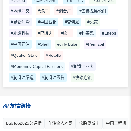
#地缘冲突
#炼厂
#调合厂
#雪佛龙奥伦耐
#昆仑润滑
#中国石化
#雪佛龙
#火灾
#龙蟠科技
#巴斯夫
#统一
#科莱恩
#Eneos
#中国石油
#Shell
#Jiffy Lube
#Pennzoil
#Quaker State
#Rotella
#Monomoy Capital Partners
#润滑油业务
#润滑油渠道
#润滑油零售
#快修连锁
友情链接
LubTop2025总评榜
车油轮人才网
轮胎奥斯卡
中国工程机械