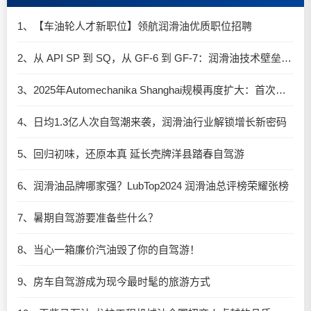
1、【车油轮人才新职位】领航润滑油优质职位招聘
2、从 API SP 到 SQ，从 GF-6 到 GF-7：润滑油技术壁垒再升高，你准备好了吗？
3、2025年Automechanika Shanghai规模再度扩大：首次启用国家会展中心（上海）全部15个展馆
4、日均1.3亿人次自驾潮来袭，润滑油行业解锁增长新密码​
5、回归初味，还原本真 延长壳牌洋县踏春自驾游
6、润滑油品牌哪家强？LubTop2024 润滑油总评榜荣耀张榜
7、暑期自驾游要准备些什么？
8、当心一箱廉价汽油毁了你的自驾游！
9、房车自驾游成为现今最时髦的旅游方式