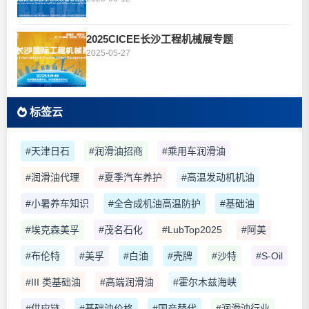
2025CICEE长沙工程机械展专题
2025-05-27
标签云
#天津日石
#润滑油招商
#乘用车润滑油
#润滑油代理
#夏季汽车养护
#高温发动机机油
#小暑养车知识
#全合成机油高温防护
#基础油
#埃克森美孚
#茂名石化
#LubTop2025
#阿美
#布伦特
#美孚
#白油
#壳牌
#沙特
#S-Oil
#III 类基础油
#高端润滑油
#霍尔木兹海峡
#供应链
#基础油价格
#国产替代
#润滑油行业