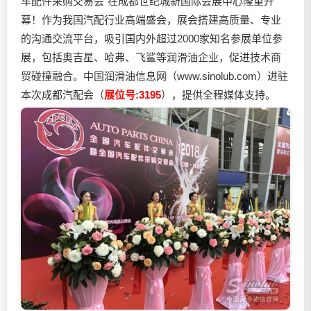
车配件采购交易会"在成都世纪城新国际会展中心隆重开
幕！作为我国汽配行业高端盛会，展会搭建高质量、专业
的沟通交流平台，吸引国内外超过2000家知名参展单位参
展，包括奥吉星、哈弗、飞鲨等
润滑油
企业，促进技术商
贸碰撞融合。中国
润滑油
信息网（www.sinolub.com）进驻
本次成都汽配会（
展位号:3195
），提供全程媒体支持。