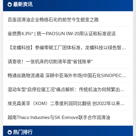
最新资讯
百亩润滑油企业畅络石化的前世今生蜕变之路
省燃费4.3%* | 统一PAOSUN 0W-20用认证和标准说话
【龙蟠科技】参编零碳工厂团体标准，龙蟠科技以绿色智造锚定零碳未来
请查收！一张机床的切削液年度“省钱账单”
畅通丝路物流通道 深耕中亚海外市场|中国石化SINOPEC润滑油北京-阿拉木图图定班列顺利抵达
混动车型“启停拉锯工况”痛点解析：传统机油为何频繁出现油泥堆积？
埃克森美孚（XOM）二季度利润同比翻倍 创2022年以来新高
越南Thaco Industries与SK Enmove联手合作润滑油
热门排行