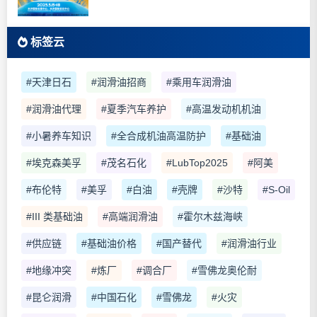
标签云
#天津日石
#润滑油招商
#乘用车润滑油
#润滑油代理
#夏季汽车养护
#高温发动机机油
#小暑养车知识
#全合成机油高温防护
#基础油
#埃克森美孚
#茂名石化
#LubTop2025
#阿美
#布伦特
#美孚
#白油
#壳牌
#沙特
#S-Oil
#III 类基础油
#高端润滑油
#霍尔木兹海峡
#供应链
#基础油价格
#国产替代
#润滑油行业
#地缘冲突
#炼厂
#调合厂
#雪佛龙奥伦耐
#昆仑润滑
#中国石化
#雪佛龙
#火灾