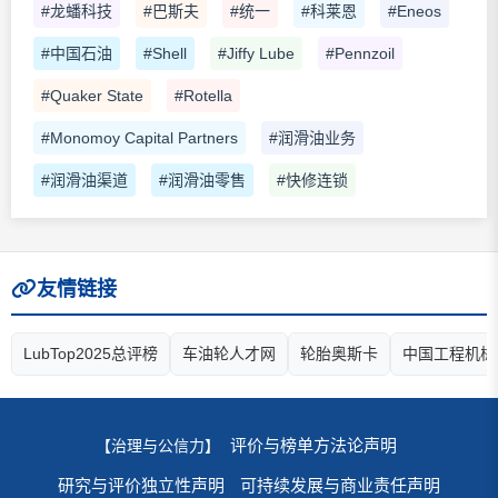
#龙蟠科技
#巴斯夫
#统一
#科莱恩
#Eneos
#中国石油
#Shell
#Jiffy Lube
#Pennzoil
#Quaker State
#Rotella
#Monomoy Capital Partners
#润滑油业务
#润滑油渠道
#润滑油零售
#快修连锁
友情链接
LubTop2025总评榜
车油轮人才网
轮胎奥斯卡
中国工程机械
评价与榜单方法论声明
【治理与公信力】
研究与评价独立性声明
可持续发展与商业责任声明