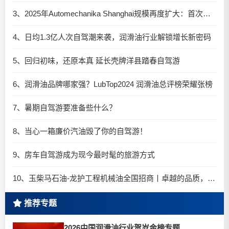
3、2025年Automechanika Shanghai规模再度扩大：首次启用国家会展中心（上海）全部15个展馆
4、日均1.3亿人次自驾潮来袭，润滑油行业解锁增长新密码​
5、回归初味，还原本真 延长壳牌洋县踏春自驾游
6、润滑油品牌哪家强？LubTop2024 润滑油总评榜荣耀张榜
7、暑期自驾游要准备些什么？
8、当心一箱廉价汽油毁了你的自驾游！
9、房车自驾游成为现今最时髦的旅游方式
10、玉柴马石油-龙护工程机械油全国招商丨卓越的品质，专业的品牌！
推荐专题
2026中国润滑油行业贺岁金榜专题