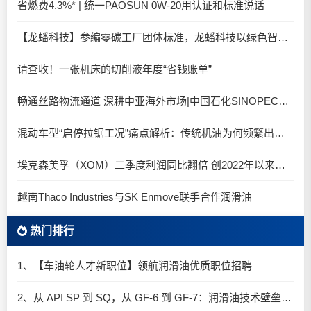
省燃费4.3%* | 统一PAOSUN 0W-20用认证和标准说话
【龙蟠科技】参编零碳工厂团体标准，龙蟠科技以绿色智造锚定零碳未来
请查收！一张机床的切削液年度“省钱账单”
畅通丝路物流通道 深耕中亚海外市场|中国石化SINOPEC润滑油北京-阿拉木图图定班列顺利抵达
混动车型“启停拉锯工况”痛点解析：传统机油为何频繁出现油泥堆积？
埃克森美孚（XOM）二季度利润同比翻倍 创2022年以来新高
越南Thaco Industries与SK Enmove联手合作润滑油
热门排行
1、【车油轮人才新职位】领航润滑油优质职位招聘
2、从 API SP 到 SQ，从 GF-6 到 GF-7：润滑油技术壁垒再升高，你准备好了吗？