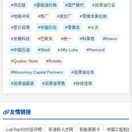
#供应链
#基础油价格
#国产替代
#润滑油行业
#地缘冲突
#炼厂
#调合厂
#雪佛龙奥伦耐
#昆仑润滑
#中国石化
#雪佛龙
#火灾
#龙蟠科技
#巴斯夫
#统一
#科莱恩
#Eneos
#中国石油
#Shell
#Jiffy Lube
#Pennzoil
#Quaker State
#Rotella
#Monomoy Capital Partners
#润滑油业务
#润滑油渠道
#润滑油零售
#快修连锁
友情链接
LubTop2025总评榜
车油轮人才网
轮胎奥斯卡
中国工程机械