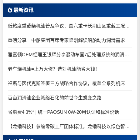
最新资讯
低粘度重载柴机油普及争议：国六重卡长期山区重载工况是否适合0W-20柴油机油？
重磅分享｜中船集团首席专家梁刚解读船舶动力润滑需求
雅富顿OEM经理王银辉分享混动车国7后处理系统的润滑油要求
老车烧机油=上万大修？选对机油能省大钱！
福斯与因代克斯签署三方战略合作协议，覆盖全系列机床
百亩润滑油企业畅络石化的前世今生蜕变之路
省燃费4.3%* | 统一PAOSUN 0W-20用认证和标准说话
【龙蟠科技】参编零碳工厂团体标准，龙蟠科技以绿色智造锚定零碳未来