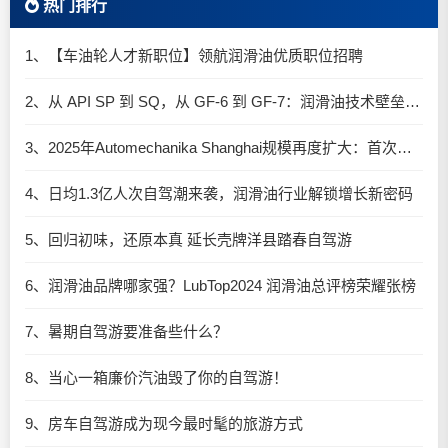
热门排行
1、【车油轮人才新职位】领航润滑油优质职位招聘
2、从 API SP 到 SQ，从 GF-6 到 GF-7：润滑油技术壁垒再升高，你准备好了吗？
3、2025年Automechanika Shanghai规模再度扩大：首次启用国家会展中心（上海）全部15个展馆
4、日均1.3亿人次自驾潮来袭，润滑油行业解锁增长新密码​
5、回归初味，还原本真 延长壳牌洋县踏春自驾游
6、润滑油品牌哪家强？LubTop2024 润滑油总评榜荣耀张榜
7、暑期自驾游要准备些什么？
8、当心一箱廉价汽油毁了你的自驾游！
9、房车自驾游成为现今最时髦的旅游方式