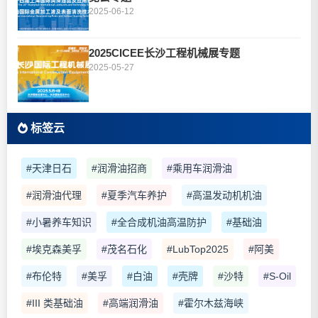
2025-06-12
2025CICEE长沙工程机械展专题
2025-05-27
标签云
#天津日石
#润滑油招商
#乘用车润滑油
#润滑油代理
#夏季汽车养护
#高温发动机机油
#小暑养车知识
#全合成机油高温防护
#基础油
#埃克森美孚
#茂名石化
#LubTop2025
#阿美
#布伦特
#美孚
#白油
#壳牌
#沙特
#S-Oil
#III 类基础油
#高端润滑油
#霍尔木兹海峡