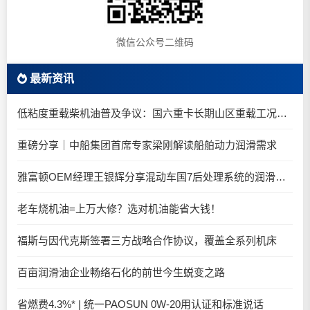
微信公众号二维码
最新资讯
低粘度重载柴机油普及争议：国六重卡长期山区重载工况是否适合0W-20柴油机油？
重磅分享｜中船集团首席专家梁刚解读船舶动力润滑需求
雅富顿OEM经理王银辉分享混动车国7后处理系统的润滑油要求
老车烧机油=上万大修？选对机油能省大钱！
福斯与因代克斯签署三方战略合作协议，覆盖全系列机床
百亩润滑油企业畅络石化的前世今生蜕变之路
省燃费4.3%* | 统一PAOSUN 0W-20用认证和标准说话