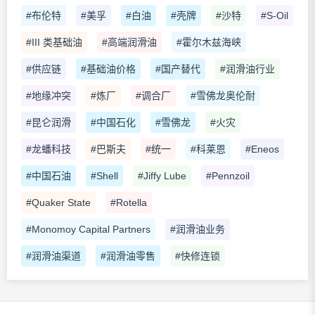
#布伦特
#美孚
#白油
#壳牌
#沙特
#S-Oil
#III 类基础油
#高端润滑油
#霍尔木兹海峡
#供应链
#基础油价格
#国产替代
#润滑油行业
#地缘冲突
#炼厂
#调合厂
#雪佛龙奥伦耐
#昆仑润滑
#中国石化
#雪佛龙
#火灾
#龙蟠科技
#巴斯夫
#统一
#科莱恩
#Eneos
#中国石油
#Shell
#Jiffy Lube
#Pennzoil
#Quaker State
#Rotella
#Monomoy Capital Partners
#润滑油业务
#润滑油渠道
#润滑油零售
#快修连锁