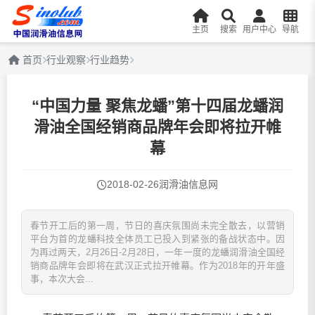
主页
搜索
用户中心
导航
首页
行业观察
行业趋势
“中国力量 聚焦龙蟠”第十四届龙蟠润
滑油全国经销商品牌年会即将拉开帷
幕
2018-02-26
润滑油信息网
春节开工后的第一周，节日的喜庆氛围尚未完全散去，以营销
平台为首的龙蟠科技全体员工已投入到紧张的备战状态中。因
为再过两天，2月26日-2月28日，一年一度的龙蟠润滑油全国经
销商品牌年会即将在武汉正式拉开帷幕。作为2018年的开年盛
事，本次大会...