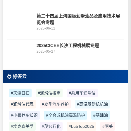
第二十四届上海国际润滑油品及应用技术展
览会专题
2025-06-12
2025CICEE长沙工程机械展专题
2025-05-27
标签云
#天津日石
#润滑油招商
#乘用车润滑油
#润滑油代理
#夏季汽车养护
#高温发动机机油
#小暑养车知识
#全合成机油高温防护
#基础油
#埃克森美孚
#茂名石化
#LubTop2025
#阿美