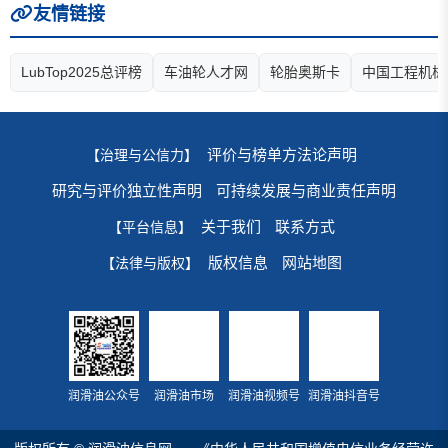
友情链接
LubTop2025总评榜
车油轮人才网
轮胎奥斯卡
中国工程机械
评价与榜单方法论声明
【治理与公信力】
研究与评价独立性声明
可持续发展与商业责任声明
关于我们
联系方式
【平台信息】
版权信息
网站地图
【法律与版权】
润滑油公众号
润滑油市场
润滑油视频号
润滑油抖音号