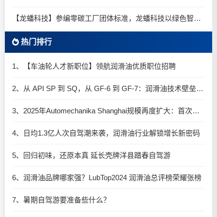
【龙蟠科技】参编零碳工厂团体标准，龙蟠科技以绿色智造锚定零碳未来
热门排行
1、【车油轮人才新职位】领航润滑油优质职位招聘
2、从 API SP 到 SQ，从 GF-6 到 GF-7：润滑油技术壁垒再升高，你准备好了吗？
3、2025年Automechanika Shanghai规模再度扩大：首次启用国家会展中心（上海）全部15个展馆
4、日均1.3亿人次自驾潮来袭，润滑油行业解锁增长新密码​
5、回归初味，还原本真 延长壳牌洋县踏春自驾游
6、润滑油品牌哪家强？LubTop2024 润滑油总评榜荣耀张榜
7、暑期自驾游要准备些什么？