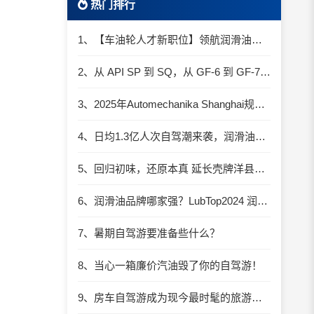
热门排行
1、【车油轮人才新职位】领航润滑油优质职位招聘
2、从 API SP 到 SQ，从 GF-6 到 GF-7：润滑油技术壁垒再升高，你准备好了吗？
3、2025年Automechanika Shanghai规模再度扩大：首次启用国家会展中心（上海）全部15个展馆
4、日均1.3亿人次自驾潮来袭，润滑油行业解锁增长新密码​
5、回归初味，还原本真 延长壳牌洋县踏春自驾游
6、润滑油品牌哪家强？LubTop2024 润滑油总评榜荣耀张榜
7、暑期自驾游要准备些什么？
8、当心一箱廉价汽油毁了你的自驾游！
9、房车自驾游成为现今最时髦的旅游方式