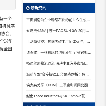
..
最新资讯
有一个
百亩润滑油企业畅络石化的前世今生蜕变之路
和机械基
省燃费4.3%* | 统一PAOSUN 0W-20用认证和标准说话
构协会、
和全球华
【龙蟠科技】参编零碳工厂团体标准，龙蟠科技以绿色智造锚定零碳未来
并祝全国
请查收！一张机床的切削液年度“省钱账单”
畅通丝路物流通道 深耕中亚海外市场|中国石化SINOPEC润滑油北京-阿拉木图图定班列顺利抵达
混动车型“启停拉锯工况”痛点解析：传统机油为何频繁出现油泥堆积？
埃克森美孚（XOM）二季度利润同比翻倍 创2022年以来新高
越南Thaco Industries与SK Enmove联手合作润滑油