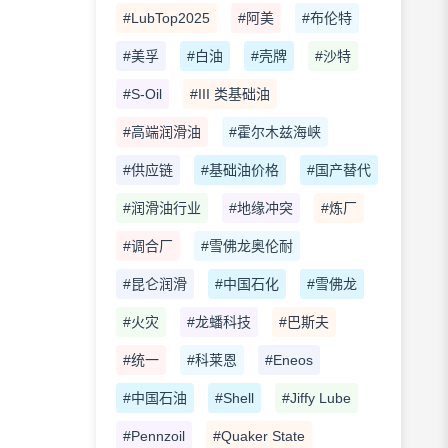
#LubTop2025
#阿美
#布伦特
#美孚
#白油
#壳牌
#沙特
#S-Oil
#III 类基础油
#高端润滑油
#霍尔木兹海峡
#供应链
#基础油价格
#国产替代
#润滑油行业
#地缘冲突
#炼厂
#调合厂
#雪佛龙奥伦耐
#昆仑润滑
#中国石化
#雪佛龙
#火灾
#龙蟠科技
#巴斯夫
#统一
#科莱恩
#Eneos
#中国石油
#Shell
#Jiffy Lube
#Pennzoil
#Quaker State