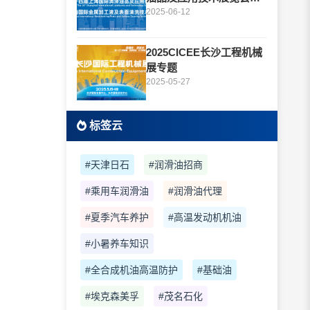
题
2025-06-12
2025CICEE长沙工程机械
展专题
2025-05-27
标签云
#天津日石
#润滑油招商
#乘用车润滑油
#润滑油代理
#夏季汽车养护
#高温发动机机油
#小暑养车知识
#全合成机油高温防护
#基础油
#埃克森美孚
#茂名石化