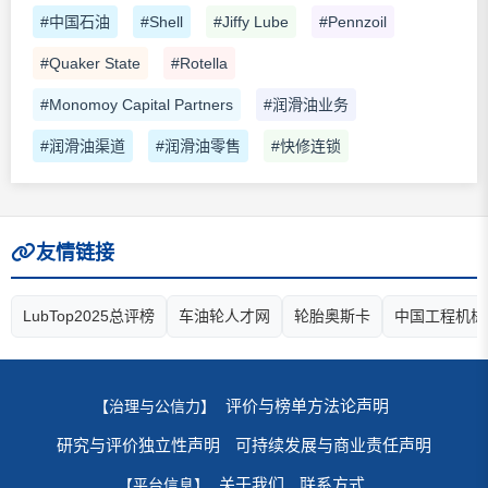
#中国石油
#Shell
#Jiffy Lube
#Pennzoil
#Quaker State
#Rotella
#Monomoy Capital Partners
#润滑油业务
#润滑油渠道
#润滑油零售
#快修连锁
友情链接
LubTop2025总评榜
车油轮人才网
轮胎奥斯卡
中国工程机械
评价与榜单方法论声明
【治理与公信力】
研究与评价独立性声明
可持续发展与商业责任声明
关于我们
联系方式
【平台信息】