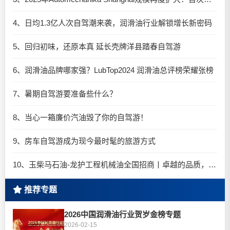
4、日均1.3亿人次自驾潮来袭，润滑油行业解锁增长新密码​
5、回归初味，还原本真 延长壳牌洋县踏春自驾游
6、润滑油品牌哪家强？LubTop2024 润滑油总评榜荣耀张榜
7、暑期自驾游要准备些什么？
8、当心一箱廉价汽油毁了你的自驾游！
9、房车自驾游成为现今最时髦的旅游方式
10、玉柴马石油-龙护工程机械油全国招商丨卓越的品质，专业的品牌！
推荐专题
2026中国润滑油行业贺岁金榜专题
2026-02-15