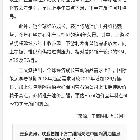
将较去年走强，呈现上半年高点下滑、下半年反弹回升格
局。
此外，随全球经济成长，轻油将随油价上升维持强
势，今年有望是石化产业罕见的连4年荣景。其中，上游收
益仍将延续去年丰收表现；下游利差有望随需求放大，向
上提振，惟仍有供给过剩压力，相对看好新产较少的SM、
ABS及EG等。
王文潮指出，全球经济成长带动油品需求上升，国际
能源总署预期2018年油品需求可较2017年增加126万桶/
日，加上沙乌地阿拉伯欲确保国营石油公司上市后使股价
稳于高点，亦将推升油价走强，预估Brent油价全年将在60
～70美元/桶间震荡。
（来源：工商时报 互联网）
更多资讯，欢迎扫描下方二维码关注中国润滑油信息