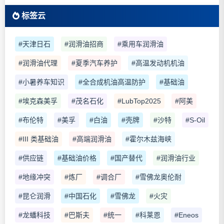
标签云
#天津日石
#润滑油招商
#乘用车润滑油
#润滑油代理
#夏季汽车养护
#高温发动机机油
#小暑养车知识
#全合成机油高温防护
#基础油
#埃克森美孚
#茂名石化
#LubTop2025
#阿美
#布伦特
#美孚
#白油
#壳牌
#沙特
#S-Oil
#III 类基础油
#高端润滑油
#霍尔木兹海峡
#供应链
#基础油价格
#国产替代
#润滑油行业
#地缘冲突
#炼厂
#调合厂
#雪佛龙奥伦耐
#昆仑润滑
#中国石化
#雪佛龙
#火灾
#龙蟠科技
#巴斯夫
#统一
#科莱恩
#Eneos