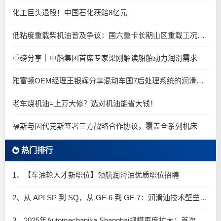
化工巨头退股！中国石化获赔8亿元
低粘度重载柴机油普及争议：国六重卡长期山区重载工况是否适合0W-20柴油机油？
重磅分享｜中船集团首席专家梁刚解读船舶动力润滑需求
雅富顿OEM经理王银辉分享混动车国7后处理系统的润滑油要求
老车烧机油=上万大修？选对机油能省大钱！
福斯与因代克斯签署三方战略合作协议，覆盖全系列机床
热门排行
1、【车油轮人才新职位】领航润滑油优质职位招聘
2、从 API SP 到 SQ，从 GF-6 到 GF-7：润滑油技术壁垒再升高，你准备好了吗？
3、2025年Automechanika Shanghai规模再度扩大：首次启用国家会展中心（上海）全部15个展馆