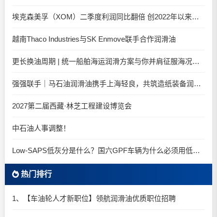
埃克森美孚（XOM）二季度利润同比翻倍 创2022年以来新高
越南Thaco Industries与SK Enmove联手合作润滑油
更长换油周期 | 统一船舶海运润滑方案与你并肩征服海况运维考验
强强联手｜马石油润滑油携手上海轻良，共筑造纸装备润滑新生态
2027第二届西藏·林芝工程建设博览会
中石油人事调整！
Low-SAPS低灰分是什么？国六GPF车辆为什么必须用低灰油
热门排行
1、【车油轮人才新职位】领航润滑油优质职位招聘