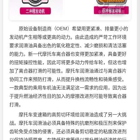
原始设备制造商（OEM）希望用更紧凑、排量更小的
发动机产生相等或更高的动力。由此造成的严苛工作环境
要求
润滑油
具备出色的氧化稳定性、减少磨损和清洁活塞
的能力。新一代摩托车离合器也变得更加紧凑，具备更好
的扭矩操控性能，因此可将更多动力传给车轮，但这也增
加了离合器打滑的可能性。摩托车
润滑油
通过与离合器片
协同工作来预防打滑，从而提升换档流畅性和骑乘感受。
一款典型的乘用车机油无法满足这一需求的应用，因为出
于提升燃油经济性目的加入的摩擦改进剂可能导致离合器
打滑。
摩托车变速箱的高剪切环境给
润滑油
造成了另一大挑
战。摩托车
润滑油
必须具备特殊的抗磨剂和极压剂来保护
齿轮免受点蚀的侵害，还必须具备剪切稳定的粘度改进剂
以保持油膜厚度。在降低粘度等级以提升燃油经济性的行