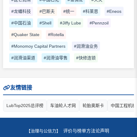
#龙蟠科技
#巴斯夫
#统一
#科莱恩
#Eneos
#中国石油
#Shell
#Jiffy Lube
#Pennzoil
#Quaker State
#Rotella
#Monomoy Capital Partners
#润滑油业务
#润滑油渠道
#润滑油零售
#快修连锁
友情链接
LubTop2025总评榜
车油轮人才网
轮胎奥斯卡
中国工程机械
评价与榜单方法论声明
【治理与公信力】