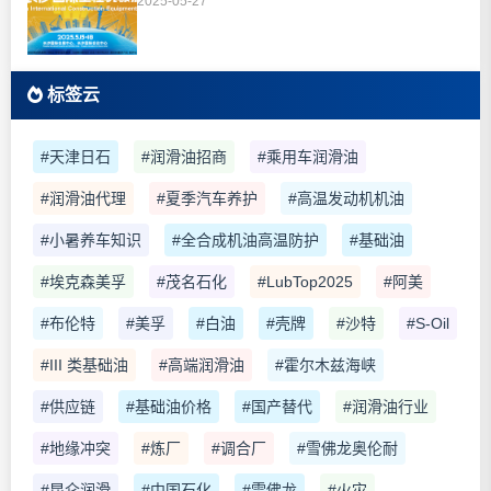
2025-05-27
标签云
#天津日石
#润滑油招商
#乘用车润滑油
#润滑油代理
#夏季汽车养护
#高温发动机机油
#小暑养车知识
#全合成机油高温防护
#基础油
#埃克森美孚
#茂名石化
#LubTop2025
#阿美
#布伦特
#美孚
#白油
#壳牌
#沙特
#S-Oil
#III 类基础油
#高端润滑油
#霍尔木兹海峡
#供应链
#基础油价格
#国产替代
#润滑油行业
#地缘冲突
#炼厂
#调合厂
#雪佛龙奥伦耐
#昆仑润滑
#中国石化
#雪佛龙
#火灾