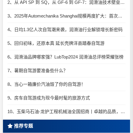
2、从 API SP 到 SQ，从 GF-6 到 GF-7：润滑油技术壁垒再升高，你准备好了吗？
3、2025年Automechanika Shanghai规模再度扩大：首次启用国家会展中心（上海）全部15个展馆
4、日均1.3亿人次自驾潮来袭，润滑油行业解锁增长新密码​
5、回归初味，还原本真 延长壳牌洋县踏春自驾游
6、润滑油品牌哪家强？LubTop2024 润滑油总评榜荣耀张榜
7、暑期自驾游要准备些什么？
8、当心一箱廉价汽油毁了你的自驾游！
9、房车自驾游成为现今最时髦的旅游方式
10、玉柴马石油-龙护工程机械油全国招商丨卓越的品质，专业的品牌！
推荐专题