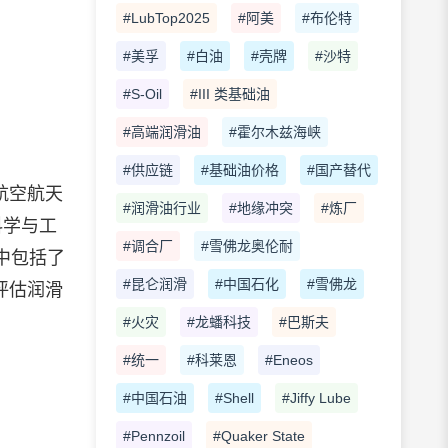
#LubTop2025
#阿美
#布伦特
#美孚
#白油
#壳牌
#沙特
#S-Oil
#III 类基础油
#高端润滑油
#霍尔木兹海峡
#供应链
#基础油价格
#国产替代
航空航天
#润滑油行业
#地缘冲突
#炼厂
科学与工
#调合厂
#雪佛龙奥伦耐
中包括了
#昆仑润滑
#中国石化
#雪佛龙
评估润滑
#火灾
#龙蟠科技
#巴斯夫
#统一
#科莱恩
#Eneos
#中国石油
#Shell
#Jiffy Lube
#Pennzoil
#Quaker State