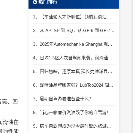
热门排行
1、【车油轮人才新职位】领航润滑油优质职位招聘
2、从 API SP 到 SQ，从 GF-6 到 GF-7：润滑油技术壁垒再升高，你准备好了吗？
3、2025年Automechanika Shanghai规模再度扩大：首次启用国家会展中心（上海）全部15个展馆
4、日均1.3亿人次自驾潮来袭，润滑油行业解锁增长新密码​
5、回归初味，还原本真 延长壳牌洋县踏春自驾游
6、润滑油品牌哪家强？LubTop2024 润滑油总评榜荣耀张榜
7、暑期自驾游要准备些什么？
蒋智亮、四
8、当心一箱廉价汽油毁了你的自驾游！
润滑油
在
9、房车自驾游成为现今最时髦的旅游方式
滑油性能