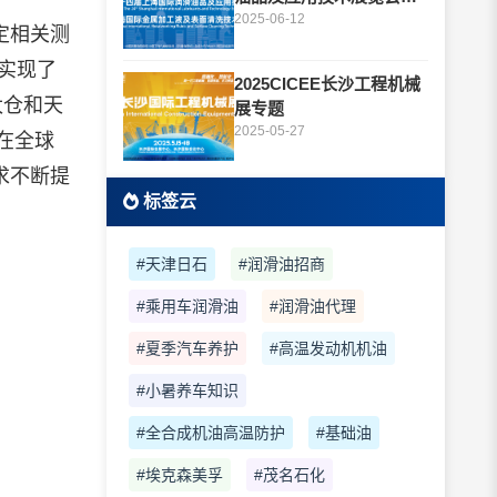
题
2025-06-12
定相关测
实现了
2025CICEE长沙工程机械
太仓和天
展专题
2025-05-27
在全球
求不断提
标签云
#天津日石
#润滑油招商
#乘用车润滑油
#润滑油代理
#夏季汽车养护
#高温发动机机油
#小暑养车知识
#全合成机油高温防护
#基础油
#埃克森美孚
#茂名石化