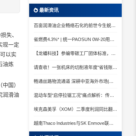
最新资讯
百亩润滑油企业畅络石化的前世今生蜕变之路
力损失、
省燃费4.3%* | 统一PAOSUN 0W-20用认证和标准说话
实现一定
【龙蟠科技】参编零碳工厂团体标准，龙蟠科技以绿色智造锚定零碳未来
且可以实
石油炼
请查收！一张机床的切削液年度“省钱账单”
畅通丝路物流通道 深耕中亚海外市场|中国石化SINOPEC润滑油北京-阿拉木图图定班列顺利抵达
（中国）
究
润滑油
混动车型“启停拉锯工况”痛点解析：传统机油为何频繁出现油泥堆积？
埃克森美孚（XOM）二季度利润同比翻倍 创2022年以来新高
越南Thaco Industries与SK Enmove联手合作润滑油