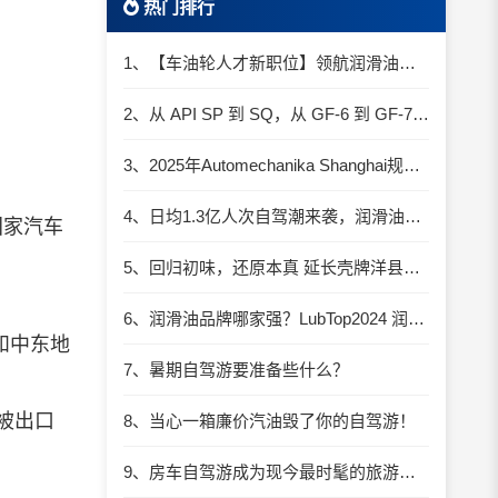
热门排行
1、【车油轮人才新职位】领航润滑油优质职位招聘
2、从 API SP 到 SQ，从 GF-6 到 GF-7：润滑油技术壁垒再升高，你准备好了吗？
3、2025年Automechanika Shanghai规模再度扩大：首次启用国家会展中心（上海）全部15个展馆
4、日均1.3亿人次自驾潮来袭，润滑油行业解锁增长新密码​
国家汽车
5、回归初味，还原本真 延长壳牌洋县踏春自驾游
6、润滑油品牌哪家强？LubTop2024 润滑油总评榜荣耀张榜
和中东地
7、暑期自驾游要准备些什么？
被出口
8、当心一箱廉价汽油毁了你的自驾游！
9、房车自驾游成为现今最时髦的旅游方式