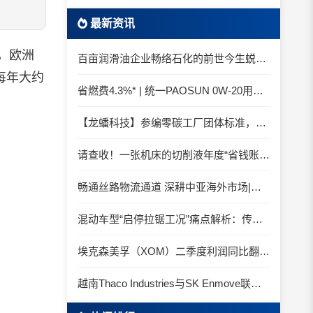
最新资讯
，欧洲
百亩润滑油企业畅络石化的前世今生蜕变之路
以每年大约
省燃费4.3%* | 统一PAOSUN 0W-20用认证和标准说话
【龙蟠科技】参编零碳工厂团体标准，龙蟠科技以绿色智造锚定零碳未来
请查收！一张机床的切削液年度“省钱账单”
畅通丝路物流通道 深耕中亚海外市场|中国石化SINOPEC润滑油北京-阿拉木图图定班列顺利抵达
混动车型“启停拉锯工况”痛点解析：传统机油为何频繁出现油泥堆积？
埃克森美孚（XOM）二季度利润同比翻倍 创2022年以来新高
越南Thaco Industries与SK Enmove联手合作润滑油