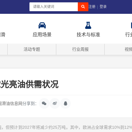
|
注册
登录
润滑
应用场景
技术与标准
行
活动专题
行业周报
视
球光亮油供需状况
润滑油信息网
分享到：
吨，但预计到2027年将减少约25万吨。其中，欧洲占全球需求10%到12