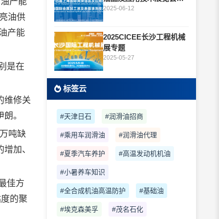
亮油产能
题
2025-06-12
亮油供
油产能
2025CICEE长沙工程机械
展专题
2025-05-27
别是在
标签云
的维修关
伊朗。
#天津日石
#润滑油招商
0万吨缺
#乘用车润滑油
#润滑油代理
的增加、
#夏季汽车养护
#高温发动机机油
#小暑养车知识
最佳方
#全合成机油高温防护
#基础油
粘度的聚
#埃克森美孚
#茂名石化