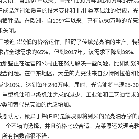
。自1997年以来，全球有130万吨到140万吨的光
于成品润滑油质量的技术变化和Ⅱ/Ⅲ类基础油的供应，光
牺牲品。在欧洲，自1997年以来，已有近50万吨的光亮
能关闭。
被迫以较低的价格运作，阻碍了传统光亮油的生产，特
占全球需求的65%，但到2017年，该需求下降到39%。
那些正在运营的公司正在努力解决一些问题，比如频繁
现金问题。在中东地区，大量的光亮油来自沙特阿拉伯和
10%，达到每年240万吨，届时，光亮油将出现25-3
：重型机油和单级机油需求的减少、工业油和工艺油需求
V类和替代光亮油的供应增加。
认为，聚异丁烯(PIB)是解决即将到来的光亮油赤字的
是一个不错的选择，并且价格比较合适。克莱恩还发现高
，所有指数都很不错。