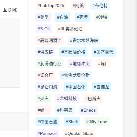
#LubTop2025
#阿美
#布伦特
：互联网）
#美孚
#白油
#壳牌
#沙特
#S-Oil
#III 类基础油
#高端润滑油
#霍尔木兹海峡
#供应链
#基础油价格
#国产替代
#润滑油行业
#地缘冲突
#炼厂
#调合厂
#雪佛龙奥伦耐
#昆仑润滑
#中国石化
#雪佛龙
#火灾
#龙蟠科技
#巴斯夫
#统一
#科莱恩
#Eneos
#中国石油
#Shell
#Jiffy Lube
#Pennzoil
#Quaker State