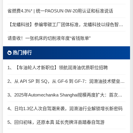
省燃费4.3%* | 统一PAOSUN 0W-20用认证和标准说话
【龙蟠科技】参编零碳工厂团体标准，龙蟠科技以绿色智造锚定零碳未来
请查收！一张机床的切削液年度“省钱账单”
热门排行
1、【车油轮人才新职位】领航润滑油优质职位招聘
2、从 API SP 到 SQ，从 GF-6 到 GF-7：润滑油技术壁垒再升高，你准备好了吗？
3、2025年Automechanika Shanghai规模再度扩大：首次启用国家会展中心（上海）全部15个展馆
4、日均1.3亿人次自驾潮来袭，润滑油行业解锁增长新密码​
5、回归初味，还原本真 延长壳牌洋县踏春自驾游