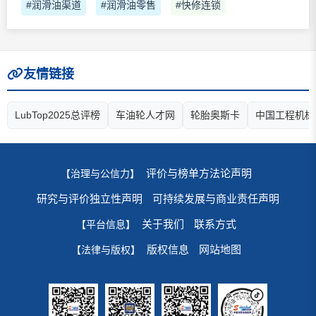
#润滑油渠道
#润滑油零售
#快修连锁
友情链接
LubTop2025总评榜
车油轮人才网
轮胎奥斯卡
中国工程机械
评价与榜单方法论声明
【治理与公信力】
研究与评价独立性声明
可持续发展与商业责任声明
关于我们
联系方式
【平台信息】
版权信息
网站地图
【法律与版权】