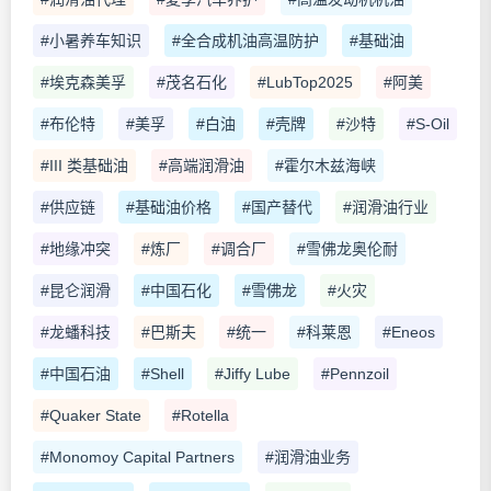
#小暑养车知识
#全合成机油高温防护
#基础油
#埃克森美孚
#茂名石化
#LubTop2025
#阿美
#布伦特
#美孚
#白油
#壳牌
#沙特
#S-Oil
#III 类基础油
#高端润滑油
#霍尔木兹海峡
#供应链
#基础油价格
#国产替代
#润滑油行业
#地缘冲突
#炼厂
#调合厂
#雪佛龙奥伦耐
#昆仑润滑
#中国石化
#雪佛龙
#火灾
#龙蟠科技
#巴斯夫
#统一
#科莱恩
#Eneos
#中国石油
#Shell
#Jiffy Lube
#Pennzoil
#Quaker State
#Rotella
#Monomoy Capital Partners
#润滑油业务