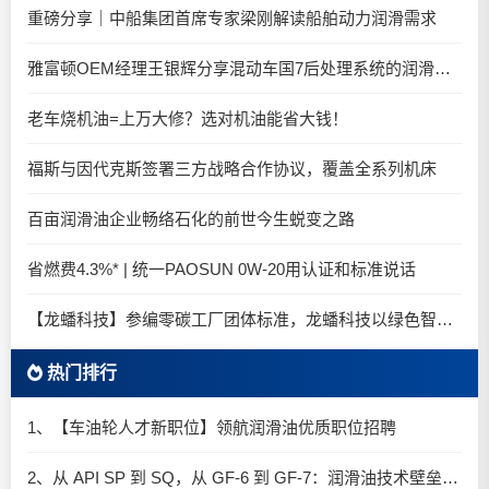
重磅分享｜中船集团首席专家梁刚解读船舶动力润滑需求
雅富顿OEM经理王银辉分享混动车国7后处理系统的润滑油要求
老车烧机油=上万大修？选对机油能省大钱！
福斯与因代克斯签署三方战略合作协议，覆盖全系列机床
百亩润滑油企业畅络石化的前世今生蜕变之路
省燃费4.3%* | 统一PAOSUN 0W-20用认证和标准说话
【龙蟠科技】参编零碳工厂团体标准，龙蟠科技以绿色智造锚定零碳未来
热门排行
1、【车油轮人才新职位】领航润滑油优质职位招聘
2、从 API SP 到 SQ，从 GF-6 到 GF-7：润滑油技术壁垒再升高，你准备好了吗？