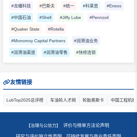
#龙蟠科技
#巴斯夫
#统一
#科莱恩
#Eneos
#中国石油
#Shell
#Jiffy Lube
#Pennzoil
#Quaker State
#Rotella
#Monomoy Capital Partners
#润滑油业务
#润滑油渠道
#润滑油零售
#快修连锁
友情链接
LubTop2025总评榜
车油轮人才网
轮胎奥斯卡
中国工程机械
评价与榜单方法论声明
【治理与公信力】
研究与评价独立性声明
可持续发展与商业责任声明