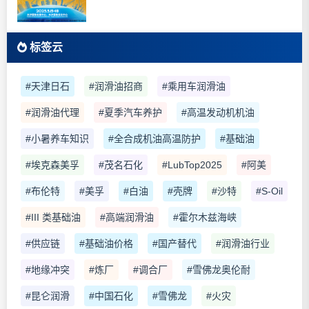
标签云
#天津日石
#润滑油招商
#乘用车润滑油
#润滑油代理
#夏季汽车养护
#高温发动机机油
#小暑养车知识
#全合成机油高温防护
#基础油
#埃克森美孚
#茂名石化
#LubTop2025
#阿美
#布伦特
#美孚
#白油
#壳牌
#沙特
#S-Oil
#III 类基础油
#高端润滑油
#霍尔木兹海峡
#供应链
#基础油价格
#国产替代
#润滑油行业
#地缘冲突
#炼厂
#调合厂
#雪佛龙奥伦耐
#昆仑润滑
#中国石化
#雪佛龙
#火灾