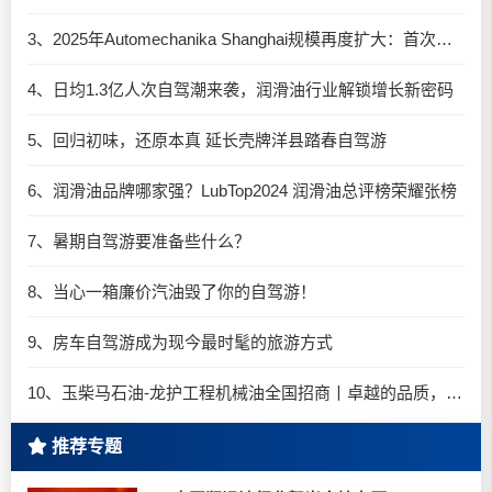
3、2025年Automechanika Shanghai规模再度扩大：首次启用国家会展中心（上海）全部15个展馆
4、日均1.3亿人次自驾潮来袭，润滑油行业解锁增长新密码​
5、回归初味，还原本真 延长壳牌洋县踏春自驾游
6、润滑油品牌哪家强？LubTop2024 润滑油总评榜荣耀张榜
7、暑期自驾游要准备些什么？
8、当心一箱廉价汽油毁了你的自驾游！
9、房车自驾游成为现今最时髦的旅游方式
10、玉柴马石油-龙护工程机械油全国招商丨卓越的品质，专业的品牌！
推荐专题