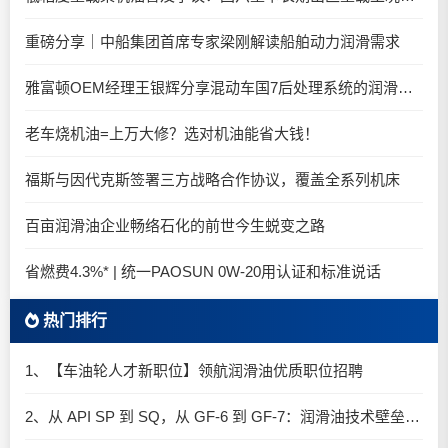
重磅分享｜中船集团首席专家梁刚解读船舶动力润滑需求
雅富顿OEM经理王银辉分享混动车国7后处理系统的润滑油要求
老车烧机油=上万大修？选对机油能省大钱！
福斯与因代克斯签署三方战略合作协议，覆盖全系列机床
百亩润滑油企业畅络石化的前世今生蜕变之路
省燃费4.3%* | 统一PAOSUN 0W-20用认证和标准说话
热门排行
1、【车油轮人才新职位】领航润滑油优质职位招聘
2、从 API SP 到 SQ，从 GF-6 到 GF-7：润滑油技术壁垒再升高，你准备好了吗？