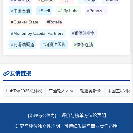
#中国石油
#Shell
#Jiffy Lube
#Pennzoil
#Quaker State
#Rotella
#Monomoy Capital Partners
#润滑油业务
#润滑油渠道
#润滑油零售
#快修连锁
友情链接
LubTop2025总评榜
车油轮人才网
轮胎奥斯卡
中国工程机械
评价与榜单方法论声明
【治理与公信力】
研究与评价独立性声明
可持续发展与商业责任声明