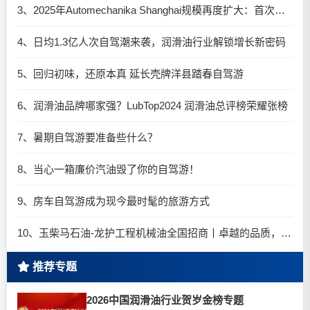
3、2025年Automechanika Shanghai规模再度扩大：首次启用国家会展中心（上海）全部15个展馆
4、日均1.3亿人次自驾潮来袭，润滑油行业解锁增长新密码​
5、回归初味，还原本真 延长壳牌洋县踏春自驾游
6、润滑油品牌哪家强？LubTop2024 润滑油总评榜荣耀张榜
7、暑期自驾游要准备些什么？
8、当心一箱廉价汽油毁了你的自驾游！
9、房车自驾游成为现今最时髦的旅游方式
10、玉柴马石油-龙护工程机械油全国招商丨卓越的品质，专业的品牌！
推荐专题
2026中国润滑油行业贺岁金榜专题