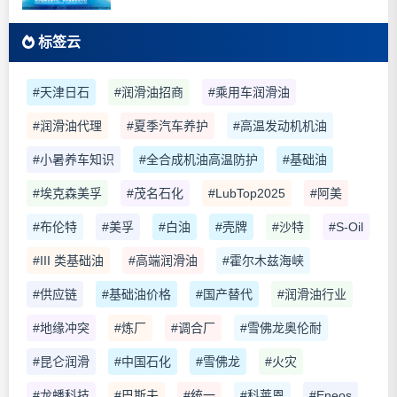
标签云
#天津日石
#润滑油招商
#乘用车润滑油
#润滑油代理
#夏季汽车养护
#高温发动机机油
#小暑养车知识
#全合成机油高温防护
#基础油
#埃克森美孚
#茂名石化
#LubTop2025
#阿美
#布伦特
#美孚
#白油
#壳牌
#沙特
#S-Oil
#III 类基础油
#高端润滑油
#霍尔木兹海峡
#供应链
#基础油价格
#国产替代
#润滑油行业
#地缘冲突
#炼厂
#调合厂
#雪佛龙奥伦耐
#昆仑润滑
#中国石化
#雪佛龙
#火灾
#龙蟠科技
#巴斯夫
#统一
#科莱恩
#Eneos