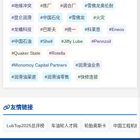
#地缘冲突
#炼厂
#调合厂
#雪佛龙奥伦耐
#昆仑润滑
#中国石化
#雪佛龙
#火灾
#龙蟠科技
#巴斯夫
#统一
#科莱恩
#Eneos
#中国石油
#Shell
#Jiffy Lube
#Pennzoil
#Quaker State
#Rotella
#Monomoy Capital Partners
#润滑油业务
#润滑油渠道
#润滑油零售
#快修连锁
友情链接
LubTop2025总评榜
车油轮人才网
轮胎奥斯卡
中国工程机械