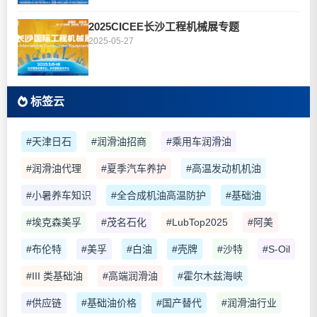
2025CICEE长沙工程机械展专题
2025-05-27
标签云
#天津日石
#润滑油招商
#乘用车润滑油
#润滑油代理
#夏季汽车养护
#高温发动机机油
#小暑养车知识
#全合成机油高温防护
#基础油
#埃克森美孚
#茂名石化
#LubTop2025
#阿美
#布伦特
#美孚
#白油
#壳牌
#沙特
#S-Oil
#III 类基础油
#高端润滑油
#霍尔木兹海峡
#供应链
#基础油价格
#国产替代
#润滑油行业