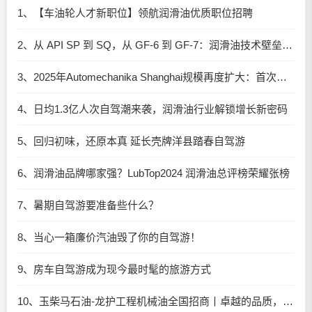
1、【车油轮人才新职位】领航润滑油优质职位招聘
2、从 API SP 到 SQ，从 GF-6 到 GF-7：润滑油技术壁垒再升高，你准备好了吗？
3、2025年Automechanika Shanghai规模再度扩大：首次启用国家会展中心（上海）全部15个展馆
4、日均1.3亿人次自驾潮来袭，润滑油行业解锁增长新密码​
5、回归初味，还原本真 延长壳牌洋县踏春自驾游
6、润滑油品牌哪家强？LubTop2024 润滑油总评榜荣耀张榜
7、暑期自驾游要准备些什么？
8、当心一箱廉价汽油毁了你的自驾游！
9、房车自驾游成为现今最时髦的旅游方式
10、玉柴马石油-龙护工程机械油全国招商丨卓越的品质，专业的品牌！