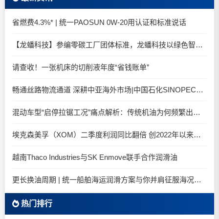
省燃费4.3%* | 统一PAOSUN 0W-20用认证和标准说话
【龙蟠科技】参编零碳工厂团体标准，龙蟠科技以绿色智造锚定零碳未来
请查收！一张机床的切削液年度“省钱账单”
畅通丝路物流通道 深耕中亚海外市场|中国石化SINOPEC润滑油北京-阿拉木图图定班列顺利抵达
混动车型“启停拉锯工况”痛点解析：传统机油为何频繁出现油泥堆积？
埃克森美孚（XOM）二季度利润同比翻倍 创2022年以来新高
越南Thaco Industries与SK Enmove联手合作润滑油
更长换油周期 | 统一船舶海运润滑方案与你并肩征服海况运维考验
热门排行