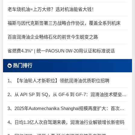
老车烧机油=上万大修？选对机油能省大钱！
福斯与因代克斯签署三方战略合作协议，覆盖全系列机床
百亩润滑油企业畅络石化的前世今生蜕变之路
省燃费4.3%* | 统一PAOSUN 0W-20用认证和标准说话
热门排行
1、【车油轮人才新职位】领航润滑油优质职位招聘
2、从 API SP 到 SQ，从 GF-6 到 GF-7：润滑油技术壁垒再升高，你准备好了吗？
3、2025年Automechanika Shanghai规模再度扩大：首次启用国家会展中心（上海）全部15个展馆
4、日均1.3亿人次自驾潮来袭，润滑油行业解锁增长新密码​