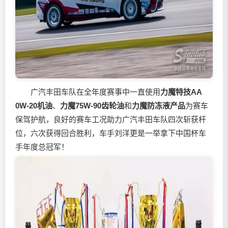
广汽丰田车队在全年度赛事中一直使用
力魔特技AA
0W-20机油
、
力魔75W-90齿轮油
和
力魔防冻液产品
为赛车
保驾护航，良好的赛车工况助力广汽丰田车队四次斩获杆
位，六次获得回合胜利，车手刘洋更是一举拿下中国杯车
手年度总冠军！