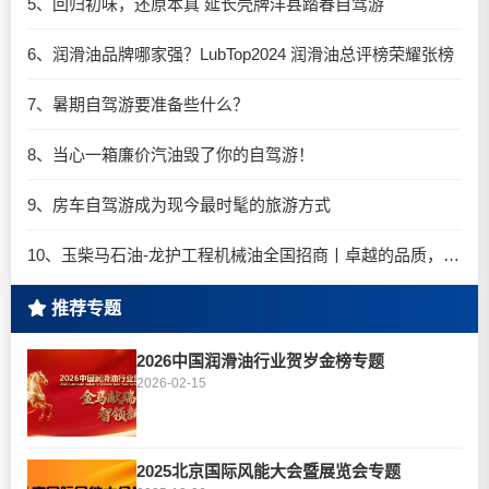
5、回归初味，还原本真 延长壳牌洋县踏春自驾游
6、润滑油品牌哪家强？LubTop2024 润滑油总评榜荣耀张榜
7、暑期自驾游要准备些什么？
8、当心一箱廉价汽油毁了你的自驾游！
9、房车自驾游成为现今最时髦的旅游方式
10、玉柴马石油-龙护工程机械油全国招商丨卓越的品质，专业的品牌！
推荐专题
2026中国润滑油行业贺岁金榜专题
2026-02-15
2025北京国际风能大会暨展览会专题