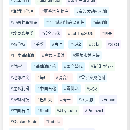
#天津日石
#润滑油招商
#乘用车润滑油
#润滑油代理
#夏季汽车养护
#高温发动机机油
#小暑养车知识
#全合成机油高温防护
#基础油
#埃克森美孚
#茂名石化
#LubTop2025
#阿美
#布伦特
#美孚
#白油
#壳牌
#沙特
#S-Oil
#III 类基础油
#高端润滑油
#霍尔木兹海峡
#供应链
#基础油价格
#国产替代
#润滑油行业
#地缘冲突
#炼厂
#调合厂
#雪佛龙奥伦耐
#昆仑润滑
#中国石化
#雪佛龙
#火灾
#龙蟠科技
#巴斯夫
#统一
#科莱恩
#Eneos
#中国石油
#Shell
#Jiffy Lube
#Pennzoil
#Quaker State
#Rotella