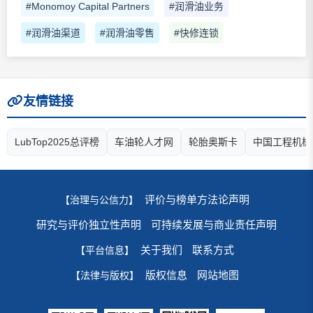
#Monomoy Capital Partners
#润滑油业务
#润滑油渠道
#润滑油零售
#快修连锁
友情链接
LubTop2025总评榜
车油轮人才网
轮胎奥斯卡
中国工程机械
评价与榜单方法论声明
【治理与公信力】
研究与评价独立性声明
可持续发展与商业责任声明
关于我们
联系方式
【平台信息】
版权信息
网站地图
【法律与版权】