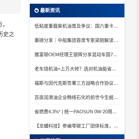
最新资讯
行，
低粘度重载柴机油普及争议：国六重卡长期山区重载工况是否适合0W-20柴油机油？
历史之
重磅分享｜中船集团首席专家梁刚解读船舶动力润滑需求
雅富顿OEM经理王银辉分享混动车国7后处理系统的润滑油要求
老车烧机油=上万大修？选对机油能省大钱！
福斯与因代克斯签署三方战略合作协议，覆盖全系列机床
百亩润滑油企业畅络石化的前世今生蜕变之路
省燃费4.3%* | 统一PAOSUN 0W-20用认证和标准说话
【龙蟠科技】参编零碳工厂团体标准，龙蟠科技以绿色智造锚定零碳未来