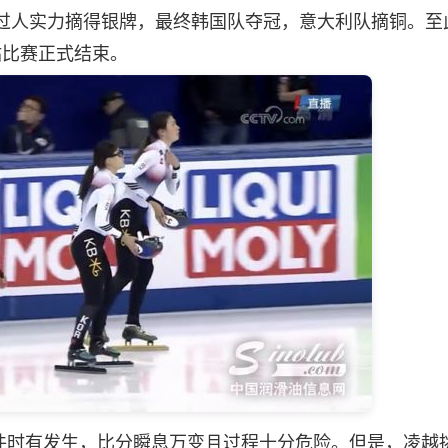
过人实力摘得银牌，最终韩国队夺冠，意大利队摘铜。至
海站比赛正式结束。
时有发生，比分瞬息万变且过程十分危险。但是，凌越