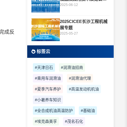
题
2025-06-12
2025CICEE长沙工程机械
展专题
完成反
2025-05-27
标签云
#天津日石
#润滑油招商
#乘用车润滑油
#润滑油代理
#夏季汽车养护
#高温发动机机油
#小暑养车知识
#全合成机油高温防护
#基础油
#埃克森美孚
#茂名石化