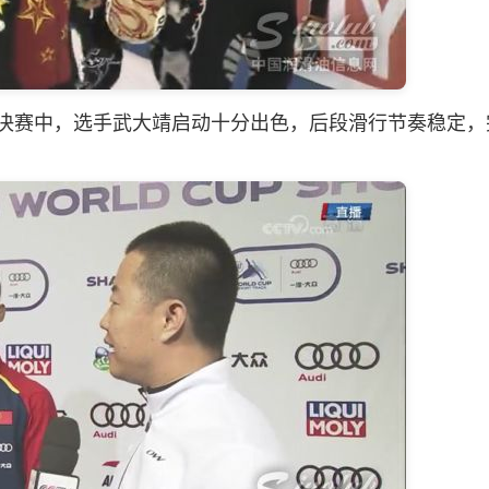
米决赛中，选手武大靖启动十分出色，后段滑行节奏稳定，