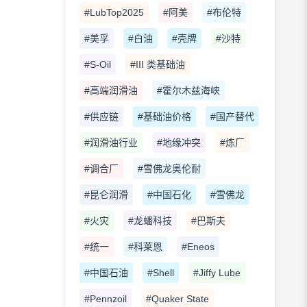
#LubTop2025
#阿美
#布伦特
#美孚
#白油
#壳牌
#沙特
#S-Oil
#III 类基础油
#高端润滑油
#霍尔木兹海峡
#供应链
#基础油价格
#国产替代
#润滑油行业
#地缘冲突
#炼厂
#调合厂
#雪佛龙奥伦耐
#昆仑润滑
#中国石化
#雪佛龙
#火灾
#龙蟠科技
#巴斯夫
#统一
#科莱恩
#Eneos
#中国石油
#Shell
#Jiffy Lube
#Pennzoil
#Quaker State