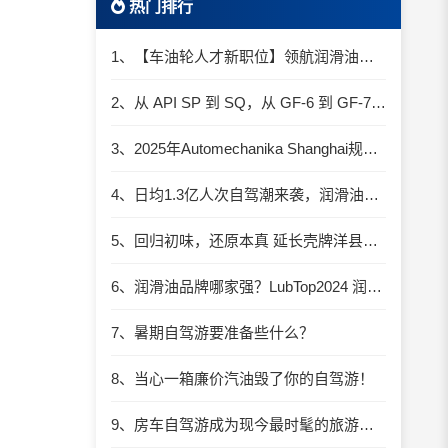
热门排行
1、【车油轮人才新职位】领航润滑油优质职位招聘
2、从 API SP 到 SQ，从 GF-6 到 GF-7：润滑油技术壁垒再升高，你准备好了吗？
3、2025年Automechanika Shanghai规模再度扩大：首次启用国家会展中心（上海）全部15个展馆
4、日均1.3亿人次自驾潮来袭，润滑油行业解锁增长新密码​
5、回归初味，还原本真 延长壳牌洋县踏春自驾游
6、润滑油品牌哪家强？LubTop2024 润滑油总评榜荣耀张榜
7、暑期自驾游要准备些什么？
8、当心一箱廉价汽油毁了你的自驾游！
9、房车自驾游成为现今最时髦的旅游方式