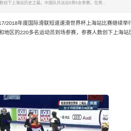
数创下上海站历史之最。中国队共派出6男6女参赛，在男...
7/2018年度国际滑联短道速滑世界杯上海站比赛继续举
家和地区的220多名运动员到场参赛，参赛人数创下上海站