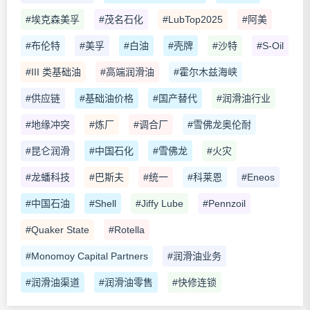
#埃克森美孚
#茂名石化
#LubTop2025
#阿美
#布伦特
#美孚
#白油
#壳牌
#沙特
#S-Oil
#III 类基础油
#高端润滑油
#霍尔木兹海峡
#供应链
#基础油价格
#国产替代
#润滑油行业
#地缘冲突
#炼厂
#调合厂
#雪佛龙奥伦耐
#昆仑润滑
#中国石化
#雪佛龙
#火灾
#龙蟠科技
#巴斯夫
#统一
#科莱恩
#Eneos
#中国石油
#Shell
#Jiffy Lube
#Pennzoil
#Quaker State
#Rotella
#Monomoy Capital Partners
#润滑油业务
#润滑油渠道
#润滑油零售
#快修连锁