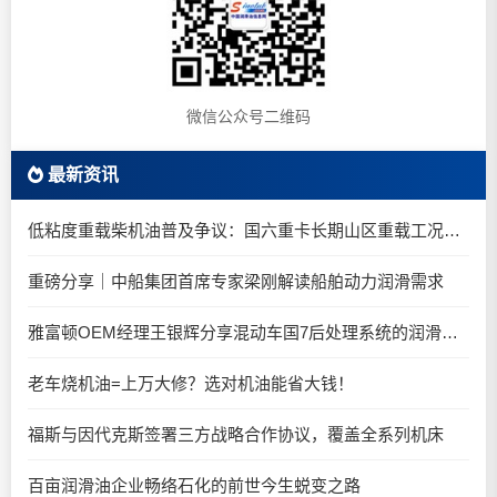
微信公众号二维码
最新资讯
低粘度重载柴机油普及争议：国六重卡长期山区重载工况是否适合0W-20柴油机油？
重磅分享｜中船集团首席专家梁刚解读船舶动力润滑需求
雅富顿OEM经理王银辉分享混动车国7后处理系统的润滑油要求
老车烧机油=上万大修？选对机油能省大钱！
福斯与因代克斯签署三方战略合作协议，覆盖全系列机床
百亩润滑油企业畅络石化的前世今生蜕变之路