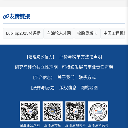
友情链接
LubTop2025总评榜
车油轮人才网
轮胎奥斯卡
中国工程机械
评价与榜单方法论声明
【治理与公信力】
研究与评价独立性声明
可持续发展与商业责任声明
关于我们
联系方式
【平台信息】
版权信息
网站地图
【法律与版权】
润滑油公众号
润滑油市场
润滑油视频号
润滑油抖音号