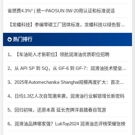
省燃费4.3%* | 统一PAOSUN 0W-20用认证和标准说话
【龙蟠科技】参编零碳工厂团体标准，龙蟠科技以绿色智造锚定零碳未来
热门排行
1、【车油轮人才新职位】领航润滑油优质职位招聘
2、从 API SP 到 SQ，从 GF-6 到 GF-7：润滑油技术壁垒再升高，你准备好了吗？
3、2025年Automechanika Shanghai规模再度扩大：首次启用国家会展中心（上海）全部15个展馆
4、日均1.3亿人次自驾潮来袭，润滑油行业解锁增长新密码​
5、回归初味，还原本真 延长壳牌洋县踏春自驾游
6、润滑油品牌哪家强？LubTop2024 润滑油总评榜荣耀张榜