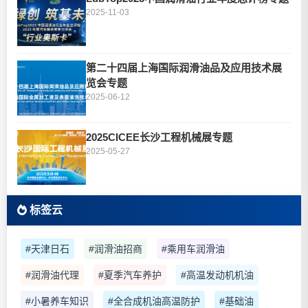
2025-11-03
第二十四届上海国际润滑油品及应用技术展
览会专题
2025-06-12
2025CICEE长沙工程机械展专题
2025-05-27
标签云
#天津日石
#润滑油招商
#乘用车润滑油
#润滑油代理
#夏季汽车养护
#高温发动机机油
#小暑养车知识
#全合成机油高温防护
#基础油