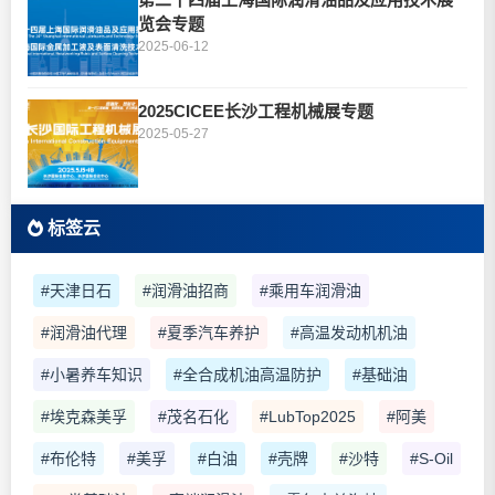
览会专题
2025-06-12
2025CICEE长沙工程机械展专题
2025-05-27
标签云
#天津日石
#润滑油招商
#乘用车润滑油
#润滑油代理
#夏季汽车养护
#高温发动机机油
#小暑养车知识
#全合成机油高温防护
#基础油
#埃克森美孚
#茂名石化
#LubTop2025
#阿美
#布伦特
#美孚
#白油
#壳牌
#沙特
#S-Oil