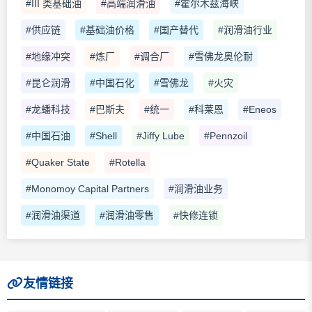
#III 类基础油
#高端润滑油
#霍尔木兹海峡
#供应链
#基础油价格
#国产替代
#润滑油行业
#地缘冲突
#炼厂
#调合厂
#雪佛龙奥伦耐
#昆仑润滑
#中国石化
#雪佛龙
#火灾
#龙蟠科技
#巴斯夫
#统一
#科莱恩
#Eneos
#中国石油
#Shell
#Jiffy Lube
#Pennzoil
#Quaker State
#Rotella
#Monomoy Capital Partners
#润滑油业务
#润滑油渠道
#润滑油零售
#快修连锁
友情链接