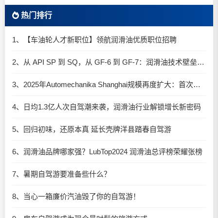
热门排行
1、【车油轮人才新职位】领航润滑油优质职位招聘
2、从 API SP 到 SQ，从 GF-6 到 GF-7：润滑油技术壁垒再升高，你准备好了吗？
3、2025年Automechanika Shanghai规模再度扩大：首次启用国家会展中心（上海）全部15个展馆
4、日均1.3亿人次自驾潮来袭，润滑油行业解锁增长新密码​
5、回归初味，还原本真 延长壳牌洋县踏春自驾游
6、润滑油品牌哪家强？LubTop2024 润滑油总评榜荣耀张榜
7、暑期自驾游要准备些什么？
8、当心一箱廉价汽油毁了你的自驾游！