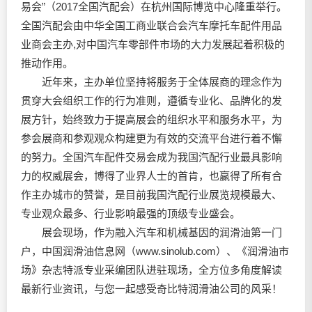
易会”（2017全国汽配会）在杭州国际博览中心隆重举行。
全国汽配会由中华全国工商业联合会汽车摩托车配件用品
业商会主办,对中国汽车零部件市场的大力发展起着积极的
推动作用。
近年来，主办单位坚持将服务于全体展商的理念作为
贯穿大会组织工作的行为准则，遵循专业化、品牌化的发
展方针，始终致力于提高展会的组织水平和服务水平，为
参会展商和参观观众构建更为有效的交流平台进行着不懈
的努力。全国汽车配件交易会成为我国汽配行业最具影响
力的权威展会，博得了业界人士的首肯，也赢得了所有合
作主办城市的赞誉，是目前我国汽配行业展览规模最大、
专业观众最多、行业影响最强的顶级专业盛会。
展会现场，作为融入汽车和机械基因的
润滑油
第一门
户，中国
润滑油
信息网（www.sinolub.com）、《
润滑油
市
场》杂志特派专业采编团队进驻现场，全方位多角度解读
最新行业资讯，与您一起感受奇比特
润滑油
公司的风采！