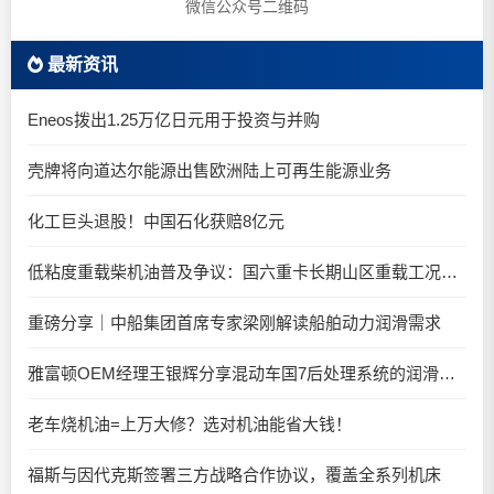
微信公众号二维码
最新资讯
Eneos拨出1.25万亿日元用于投资与并购
壳牌将向道达尔能源出售欧洲陆上可再生能源业务
化工巨头退股！中国石化获赔8亿元
低粘度重载柴机油普及争议：国六重卡长期山区重载工况是否适合0W-20柴油机油？
重磅分享｜中船集团首席专家梁刚解读船舶动力润滑需求
雅富顿OEM经理王银辉分享混动车国7后处理系统的润滑油要求
老车烧机油=上万大修？选对机油能省大钱！
福斯与因代克斯签署三方战略合作协议，覆盖全系列机床