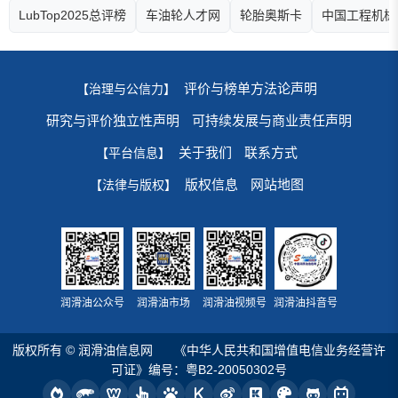
LubTop2025总评榜
车油轮人才网
轮胎奥斯卡
中国工程机械
评价与榜单方法论声明
【治理与公信力】
研究与评价独立性声明
可持续发展与商业责任声明
关于我们
联系方式
【平台信息】
版权信息
网站地图
【法律与版权】
润滑油公众号
润滑油市场
润滑油视频号
润滑油抖音号
版权所有 © 润滑油信息网
《中华人民共和国增值电信业务经营许
可证》编号：粤B2-20050302号