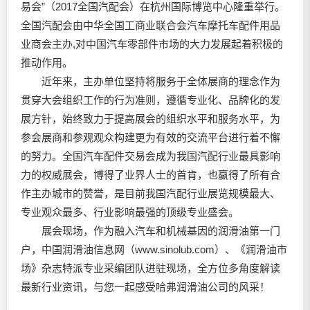
易会”（2017全国汽配会）在杭州国际博览中心隆重举行。
全国汽配会由中华全国工商业联合会汽车摩托车配件用品
业商会主办,对中国汽车零部件市场的大力发展起着积极的
推动作用。
近年来，主办单位坚持将服务于全体展商的理念作为
贯穿大会组织工作的行为准则，遵循专业化、品牌化的发
展方针，始终致力于提高展会的组织水平和服务水平，为
参会展商和参观观众构建更为有效的交流平台进行着不懈
的努力。全国汽车配件交易会成为我国汽配行业最具影响
力的权威展会，博得了业界人士的首肯，也赢得了所有合
作主办城市的赞誉，是目前我国汽配行业展览规模最大、
专业观众最多、行业影响最强的顶级专业盛会。
展会现场，作为融入汽车和机械基因的
润滑油
第一门
户，中国
润滑油
信息网（www.sinolub.com）、《
润滑油
市
场》杂志特派专业采编团队进驻现场，全方位多角度解读
最新行业资讯，与您一起感受哈弗
润滑油
公司的风采！