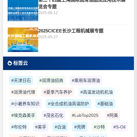
览会专题
2025-06-12
2025CICEE长沙工程机械展专题
2025-05-27
标签云
#天津日石
#润滑油招商
#乘用车润滑油
#润滑油代理
#夏季汽车养护
#高温发动机机油
#小暑养车知识
#全合成机油高温防护
#基础油
#埃克森美孚
#茂名石化
#LubTop2025
#阿美
#布伦特
#美孚
#白油
#壳牌
#沙特
#S-Oil