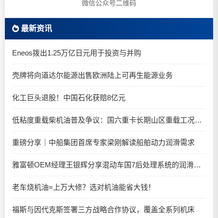
微信公众号二维码
最新资讯
Eneos拨出1.25万亿日元用于投资与并购
壳牌将向道达尔能源出售欧洲陆上可再生能源业务
化工巨头退股！中国石化获赔8亿元
低粘度重载柴机油普及争议：国六重卡长期山区重载工况是否适合0W-20柴油机油？
重磅分享｜中船集团首席专家梁刚解读船舶动力润滑需求
雅富顿OEM经理王银辉分享混动车国7后处理系统的润滑油要求
老车烧机油=上万大修？选对机油能省大钱！
福斯与因代克斯签署三方战略合作协议，覆盖全系列机床