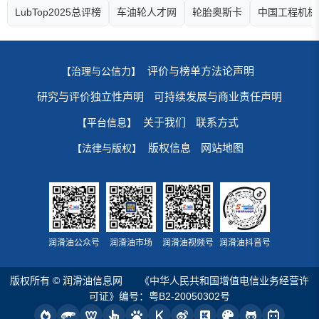
LubTop2025总评榜
车油轮人才网
轮胎奥斯卡
中国工程机械
评价与榜单方法论声明
【治理与公信力】
研究与评价独立性声明
可持续发展与商业责任声明
关于我们
联系方式
【平台信息】
版权信息
网站地图
【法律与版权】
润滑油公众号
润滑油市场
润滑油视频号
润滑油抖音号
版权所有 © 润滑油信息网
《中华人民共和国增值电信业务经营许
可证》编号：粤B2-20050302号