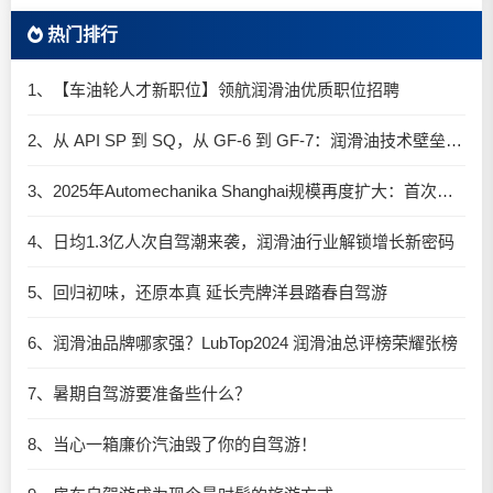
热门排行
1、【车油轮人才新职位】领航润滑油优质职位招聘
2、从 API SP 到 SQ，从 GF-6 到 GF-7：润滑油技术壁垒再升高，你准备好了吗？
3、2025年Automechanika Shanghai规模再度扩大：首次启用国家会展中心（上海）全部15个展馆
4、日均1.3亿人次自驾潮来袭，润滑油行业解锁增长新密码​
5、回归初味，还原本真 延长壳牌洋县踏春自驾游
6、润滑油品牌哪家强？LubTop2024 润滑油总评榜荣耀张榜
7、暑期自驾游要准备些什么？
8、当心一箱廉价汽油毁了你的自驾游！