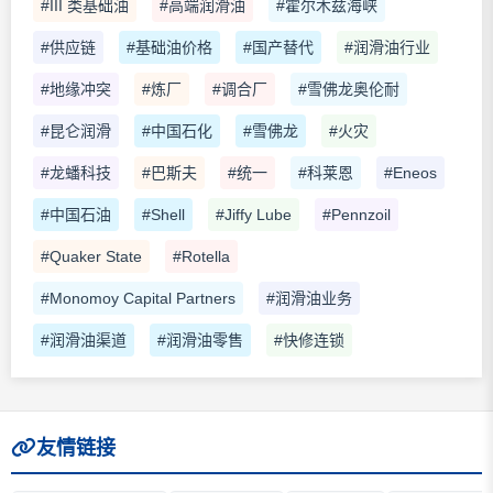
#III 类基础油
#高端润滑油
#霍尔木兹海峡
#供应链
#基础油价格
#国产替代
#润滑油行业
#地缘冲突
#炼厂
#调合厂
#雪佛龙奥伦耐
#昆仑润滑
#中国石化
#雪佛龙
#火灾
#龙蟠科技
#巴斯夫
#统一
#科莱恩
#Eneos
#中国石油
#Shell
#Jiffy Lube
#Pennzoil
#Quaker State
#Rotella
#Monomoy Capital Partners
#润滑油业务
#润滑油渠道
#润滑油零售
#快修连锁
友情链接