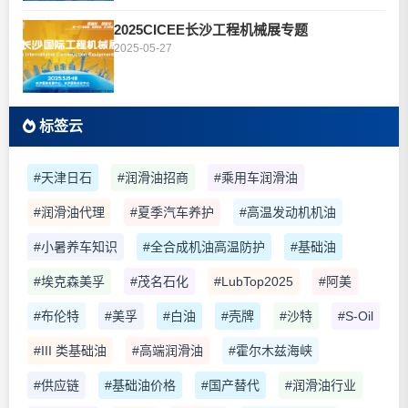
2025CICEE长沙工程机械展专题
2025-05-27
标签云
#天津日石
#润滑油招商
#乘用车润滑油
#润滑油代理
#夏季汽车养护
#高温发动机机油
#小暑养车知识
#全合成机油高温防护
#基础油
#埃克森美孚
#茂名石化
#LubTop2025
#阿美
#布伦特
#美孚
#白油
#壳牌
#沙特
#S-Oil
#III 类基础油
#高端润滑油
#霍尔木兹海峡
#供应链
#基础油价格
#国产替代
#润滑油行业