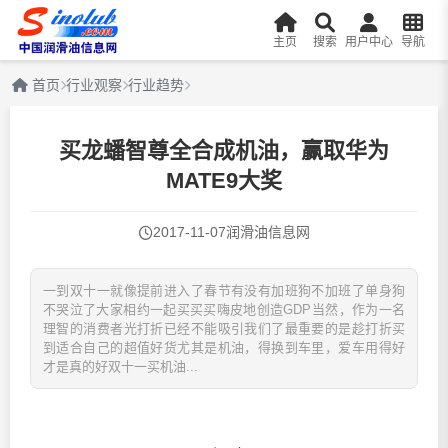
主页
搜索
用户中心
导航
首页
行业观察
行业趋势
买龙蟠智尊全合成机油，赢取华为
MATE9大奖
2017-11-07
润滑油信息网
一到双十一就像提前进入了春节有没有加班狗不加班了单身狗
不哭泣了大家相约一起买买买嗨皮地创造GDP当然，作为一名
理智的消费者光打折已经不能吸引我们了最重要的是趁打折买
到适合自己的超值好货尤其是机油，得换到车里，爱车用得好
才是真的好双十一买机油...