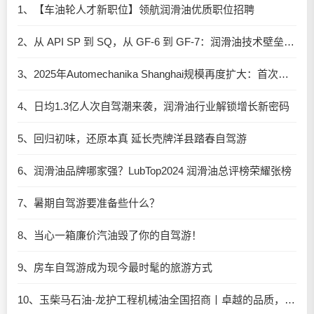
1、【车油轮人才新职位】领航润滑油优质职位招聘
2、从 API SP 到 SQ，从 GF-6 到 GF-7：润滑油技术壁垒再升高，你准备好了吗？
3、2025年Automechanika Shanghai规模再度扩大：首次启用国家会展中心（上海）全部15个展馆
4、日均1.3亿人次自驾潮来袭，润滑油行业解锁增长新密码​
5、回归初味，还原本真 延长壳牌洋县踏春自驾游
6、润滑油品牌哪家强？LubTop2024 润滑油总评榜荣耀张榜
7、暑期自驾游要准备些什么？
8、当心一箱廉价汽油毁了你的自驾游！
9、房车自驾游成为现今最时髦的旅游方式
10、玉柴马石油-龙护工程机械油全国招商丨卓越的品质，专业的品牌！