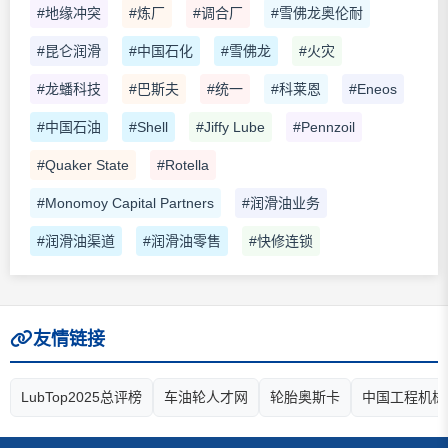
#地缘冲突
#炼厂
#调合厂
#雪佛龙奥伦耐
#昆仑润滑
#中国石化
#雪佛龙
#火灾
#龙蟠科技
#巴斯夫
#统一
#科莱恩
#Eneos
#中国石油
#Shell
#Jiffy Lube
#Pennzoil
#Quaker State
#Rotella
#Monomoy Capital Partners
#润滑油业务
#润滑油渠道
#润滑油零售
#快修连锁
友情链接
LubTop2025总评榜
车油轮人才网
轮胎奥斯卡
中国工程机械