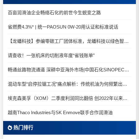
百亩润滑油企业畅络石化的前世今生蜕变之路
省燃费4.3%* | 统一PAOSUN 0W-20用认证和标准说话
【龙蟠科技】参编零碳工厂团体标准，龙蟠科技以绿色智造锚定零碳未来
请查收！一张机床的切削液年度“省钱账单”
畅通丝路物流通道 深耕中亚海外市场|中国石化SINOPEC润滑油北京-阿拉木图图定班列顺利抵达
混动车型“启停拉锯工况”痛点解析：传统机油为何频繁出现油泥堆积？
埃克森美孚（XOM）二季度利润同比翻倍 创2022年以来新高
越南Thaco Industries与SK Enmove联手合作润滑油
热门排行