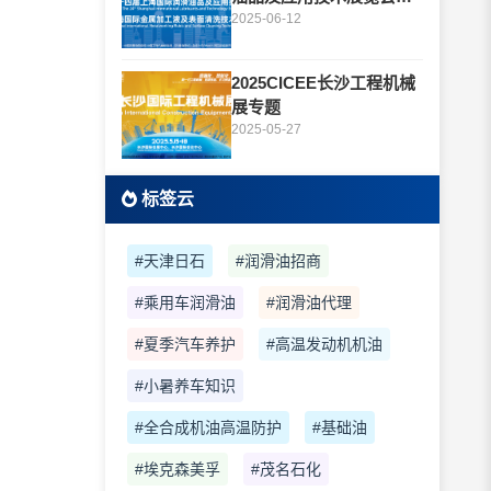
题
2025-06-12
2025CICEE长沙工程机械
展专题
2025-05-27
标签云
#天津日石
#润滑油招商
#乘用车润滑油
#润滑油代理
#夏季汽车养护
#高温发动机机油
#小暑养车知识
#全合成机油高温防护
#基础油
#埃克森美孚
#茂名石化