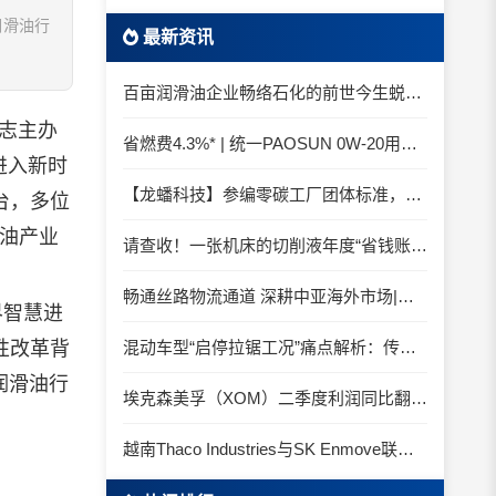
润滑油行
最新资讯
百亩润滑油企业畅络石化的前世今生蜕变之路
志主办
省燃费4.3%* | 统一PAOSUN 0W-20用认证和标准说话
国进入新时
【龙蟠科技】参编零碳工厂团体标准，龙蟠科技以绿色智造锚定零碳未来
台，多位
油产业
请查收！一张机床的切削液年度“省钱账单”
畅通丝路物流通道 深耕中亚海外市场|中国石化SINOPEC润滑油北京-阿拉木图图定班列顺利抵达
界智慧进
性改革背
混动车型“启停拉锯工况”痛点解析：传统机油为何频繁出现油泥堆积？
润滑油行
埃克森美孚（XOM）二季度利润同比翻倍 创2022年以来新高
越南Thaco Industries与SK Enmove联手合作润滑油