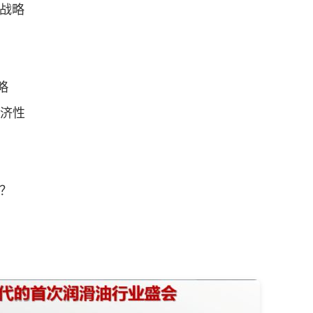
战略
略
济性
？
？