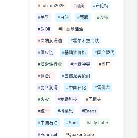
#LubTop2025
#阿美
#布伦特
#美孚
#白油
#壳牌
#沙特
#S-Oil
#III 类基础油
#高端润滑油
#霍尔木兹海峡
#供应链
#基础油价格
#国产替代
#润滑油行业
#地缘冲突
#炼厂
#调合厂
#雪佛龙奥伦耐
#昆仑润滑
#中国石化
#雪佛龙
#火灾
#龙蟠科技
#巴斯夫
#统一
#科莱恩
#Eneos
#中国石油
#Shell
#Jiffy Lube
#Pennzoil
#Quaker State