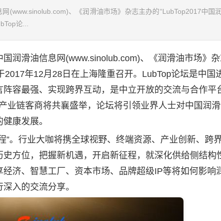
.sinolub.com)、《润滑油市场》杂志主办的“LubTop2017中国
op论...
中国
润滑油
信息网(
www.sinolub.com
)、《
润滑油
市场》杂
2017年12月28日在上海隆重召开。LubTop论坛是中
言阵容最强、实现跨界互动，是中立开放的交流与合作平
产业链客商将共襄盛举，论坛将引领业界人士对中国润滑
的健康发展。
”。行业大咖将携全球视野、终端资源、产业创新、跨
历史方位，把握新机遇，开启新征程，就深化供给侧结构
经济、智慧工厂、资本市场、品牌超级IP等将如何影响
行深入的交流分享。