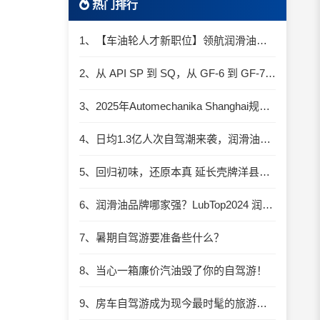
热门排行
1、【车油轮人才新职位】领航润滑油优质职位招聘
2、从 API SP 到 SQ，从 GF-6 到 GF-7：润滑油技术壁垒再升高，你准备好了吗？
3、2025年Automechanika Shanghai规模再度扩大：首次启用国家会展中心（上海）全部15个展馆
4、日均1.3亿人次自驾潮来袭，润滑油行业解锁增长新密码​
5、回归初味，还原本真 延长壳牌洋县踏春自驾游
6、润滑油品牌哪家强？LubTop2024 润滑油总评榜荣耀张榜
7、暑期自驾游要准备些什么？
8、当心一箱廉价汽油毁了你的自驾游！
9、房车自驾游成为现今最时髦的旅游方式