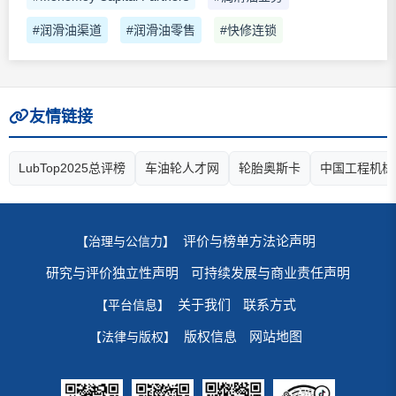
#润滑油渠道
#润滑油零售
#快修连锁
友情链接
LubTop2025总评榜
车油轮人才网
轮胎奥斯卡
中国工程机械
评价与榜单方法论声明
【治理与公信力】
研究与评价独立性声明
可持续发展与商业责任声明
关于我们
联系方式
【平台信息】
版权信息
网站地图
【法律与版权】