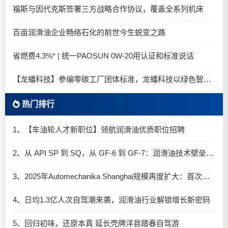
福斯与因代克斯签署三方战略合作协议，覆盖全系列机床
百亩润滑油企业畅络石化的前世今生蜕变之路
省燃费4.3%* | 统一PAOSUN 0W-20用认证和标准说话
【龙蟠科技】参编零碳工厂团体标准，龙蟠科技以绿色智造锚定零碳未来
热门排行
1、【车油轮人才新职位】领航润滑油优质职位招聘
2、从 API SP 到 SQ，从 GF-6 到 GF-7：润滑油技术壁垒再升高，你准备好了吗？
3、2025年Automechanika Shanghai规模再度扩大：首次启用国家会展中心（上海）全部15个展馆
4、日均1.3亿人次自驾潮来袭，润滑油行业解锁增长新密码​
5、回归初味，还原本真 延长壳牌洋县踏春自驾游