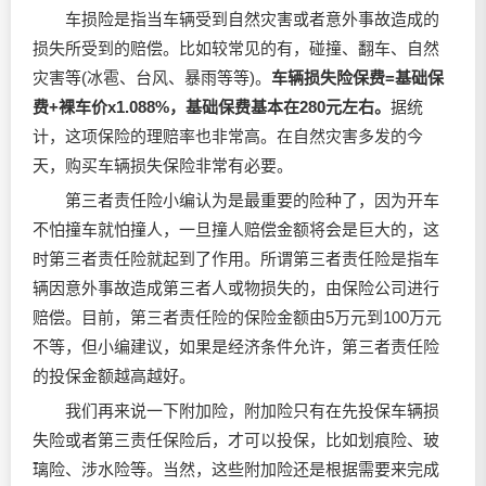
车损险是指当车辆受到自然灾害或者意外事故造成的
损失所受到的赔偿。比如较常见的有，碰撞、翻车、自然
灾害等(冰雹、台风、暴雨等等)。
车辆损失险保费=基础保
费+裸车价x1.088%，基础保费基本在280元左右。
据统
计，这项保险的理赔率也非常高。在自然灾害多发的今
天，购买车辆损失保险非常有必要。
第三者责任险小编认为是最重要的险种了，因为开车
不怕撞车就怕撞人，一旦撞人赔偿金额将会是巨大的，这
时第三者责任险就起到了作用。所谓第三者责任险是指车
辆因意外事故造成第三者人或物损失的，由保险公司进行
赔偿。目前，第三者责任险的保险金额由5万元到100万元
不等，但小编建议，如果是经济条件允许，第三者责任险
的投保金额越高越好。
我们再来说一下附加险，附加险只有在先投保车辆损
失险或者第三责任保险后，才可以投保，比如划痕险、玻
璃险、涉水险等。当然，这些附加险还是根据需要来完成