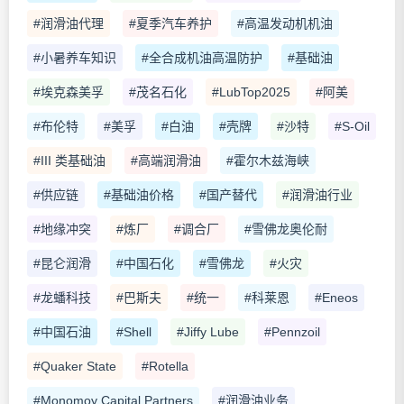
#润滑油代理
#夏季汽车养护
#高温发动机机油
#小暑养车知识
#全合成机油高温防护
#基础油
#埃克森美孚
#茂名石化
#LubTop2025
#阿美
#布伦特
#美孚
#白油
#壳牌
#沙特
#S-Oil
#III 类基础油
#高端润滑油
#霍尔木兹海峡
#供应链
#基础油价格
#国产替代
#润滑油行业
#地缘冲突
#炼厂
#调合厂
#雪佛龙奥伦耐
#昆仑润滑
#中国石化
#雪佛龙
#火灾
#龙蟠科技
#巴斯夫
#统一
#科莱恩
#Eneos
#中国石油
#Shell
#Jiffy Lube
#Pennzoil
#Quaker State
#Rotella
#Monomoy Capital Partners
#润滑油业务