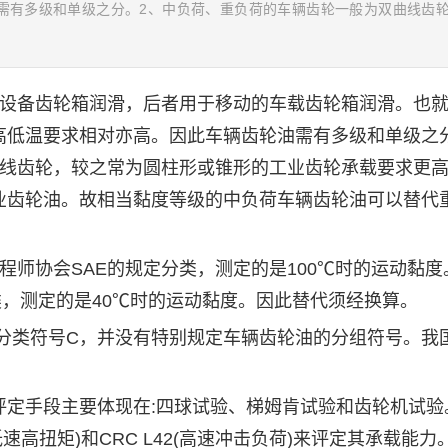
需有多级和单级之分。2、中负荷、重负荷的车辆齿轮一般为双曲线齿
设备齿轮箱润滑，后者用于移动的车载齿轮箱润滑。也就
高低温要求相对亦高。因此车辆齿轮油需有多级和单级之
线齿轮，较之常为圆柱形或锥形的工业齿轮承载要求更高
业齿轮油。故相当黏度等级的中负荷车辆齿轮油可以替代
师协会SAE的规定分类，测定的是100℃时的运动黏度
类，测定的是40℃时的运动黏度。因此替代须经换算。
分类符号C，并没有特别规定车辆齿轮油的分组符号。我
手段主要体现在:四球试验、梯姆肯试验和齿轮机试验
低速高扭矩)和CRC L42(高速冲击负荷)来评定其承载能力