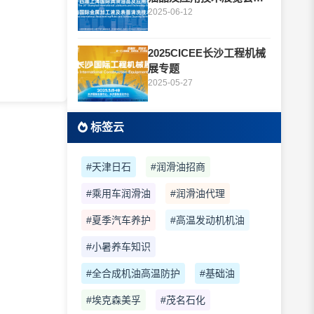
题
2025-06-12
2025CICEE长沙工程机械
展专题
2025-05-27
标签云
#天津日石
#润滑油招商
#乘用车润滑油
#润滑油代理
#夏季汽车养护
#高温发动机机油
#小暑养车知识
#全合成机油高温防护
#基础油
#埃克森美孚
#茂名石化