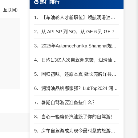
热门排行
：互联网）
1、【车油轮人才新职位】领航润滑油优质职位招聘
2、从 API SP 到 SQ，从 GF-6 到 GF-7：润滑油技术壁垒再升高，你准备好了吗？
3、2025年Automechanika Shanghai规模再度扩大：首次启用国家会展中心（上海）全部15个展馆
4、日均1.3亿人次自驾潮来袭，润滑油行业解锁增长新密码​
5、回归初味，还原本真 延长壳牌洋县踏春自驾游
6、润滑油品牌哪家强？LubTop2024 润滑油总评榜荣耀张榜
7、暑期自驾游要准备些什么？
8、当心一箱廉价汽油毁了你的自驾游！
9、房车自驾游成为现今最时髦的旅游方式