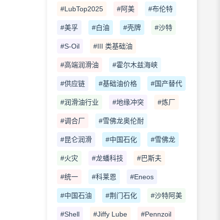
#LubTop2025
#阿美
#布伦特
#美孚
#白油
#壳牌
#沙特
#S-Oil
#III 类基础油
#高端润滑油
#霍尔木兹海峡
#供应链
#基础油价格
#国产替代
#润滑油行业
#地缘冲突
#炼厂
#调合厂
#雪佛龙奥伦耐
#昆仑润滑
#中国石化
#雪佛龙
#火灾
#龙蟠科技
#巴斯夫
#统一
#科莱恩
#Eneos
#中国石油
#荆门石化
#沙特阿美
#Shell
#Jiffy Lube
#Pennzoil