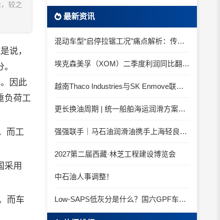
轮，较之
最新资讯
混动车型“启停拉锯工况”痛点解析：传统机油为何频繁出现油泥堆积？
是说，
埃克森美孚（XOM）二季度利润同比翻倍 创2022年以来新高
分。
。因此
越南Thaco Industries与SK Enmove联手合作润滑油
重负荷工
更长换油周期 | 统一船舶海运润滑方案与你并肩征服海况运维考验
。而工
强强联手｜马石油润滑油携手上海轻良，共筑造纸装备润滑新生态
2027第二届西藏·林芝工程建设博览会
国采用
中石油人事调整！
。而车
Low-SAPS低灰分是什么？国六GPF车辆为什么必须用低灰油
。