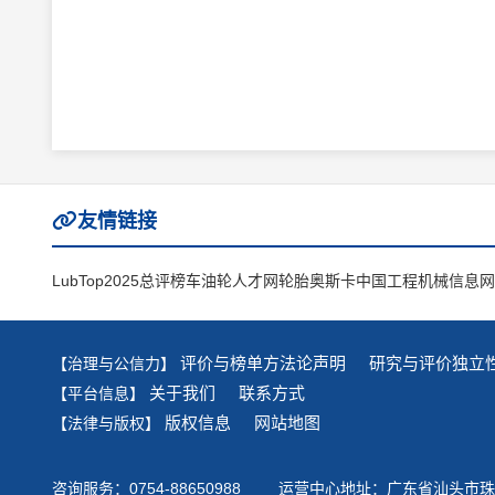
友情链接
LubTop2025总评榜
车油轮人才网
轮胎奥斯卡
中国工程机械信息网
评价与榜单方法论声明
研究与评价独立
【治理与公信力】
关于我们
联系方式
【平台信息】
版权信息
网站地图
【法律与版权】
咨询服务：0754-88650988
运营中心地址：广东省汕头市珠港