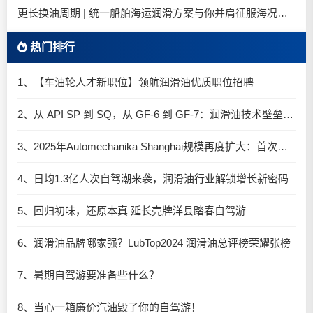
更长换油周期 | 统一船舶海运润滑方案与你并肩征服海况运维考验
热门排行
1、【车油轮人才新职位】领航润滑油优质职位招聘
2、从 API SP 到 SQ，从 GF-6 到 GF-7：润滑油技术壁垒再升高，你准备好了吗？
3、2025年Automechanika Shanghai规模再度扩大：首次启用国家会展中心（上海）全部15个展馆
4、日均1.3亿人次自驾潮来袭，润滑油行业解锁增长新密码​
5、回归初味，还原本真 延长壳牌洋县踏春自驾游
6、润滑油品牌哪家强？LubTop2024 润滑油总评榜荣耀张榜
7、暑期自驾游要准备些什么？
8、当心一箱廉价汽油毁了你的自驾游！