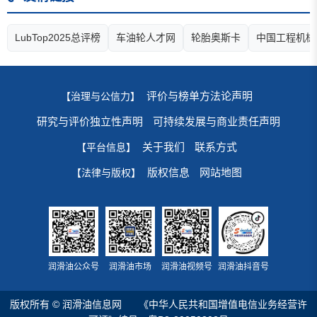
LubTop2025总评榜
车油轮人才网
轮胎奥斯卡
中国工程机械
评价与榜单方法论声明
【治理与公信力】
研究与评价独立性声明
可持续发展与商业责任声明
关于我们
联系方式
【平台信息】
版权信息
网站地图
【法律与版权】
润滑油公众号
润滑油市场
润滑油视频号
润滑油抖音号
版权所有 © 润滑油信息网
《中华人民共和国增值电信业务经营许