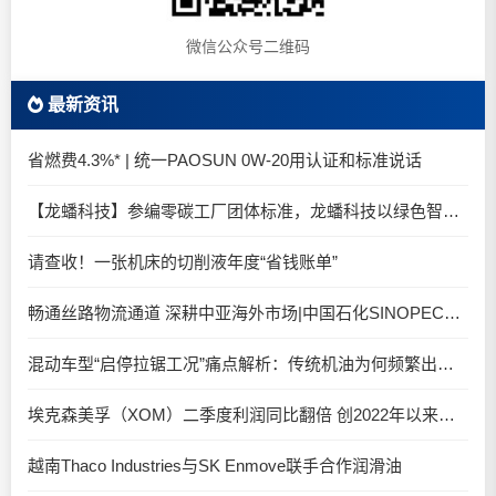
微信公众号二维码
最新资讯
省燃费4.3%* | 统一PAOSUN 0W-20用认证和标准说话
【龙蟠科技】参编零碳工厂团体标准，龙蟠科技以绿色智造锚定零碳未来
请查收！一张机床的切削液年度“省钱账单”
畅通丝路物流通道 深耕中亚海外市场|中国石化SINOPEC润滑油北京-阿拉木图图定班列顺利抵达
混动车型“启停拉锯工况”痛点解析：传统机油为何频繁出现油泥堆积？
埃克森美孚（XOM）二季度利润同比翻倍 创2022年以来新高
越南Thaco Industries与SK Enmove联手合作润滑油