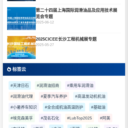
第二十四届上海国际润滑油品及应用技术展
览会专题
2025-06-12
2025CICEE长沙工程机械展专题
2025-05-27
标签云
#天津日石
#润滑油招商
#乘用车润滑油
#润滑油代理
#夏季汽车养护
#高温发动机机油
#小暑养车知识
#全合成机油高温防护
#基础油
#埃克森美孚
#茂名石化
#LubTop2025
#阿美