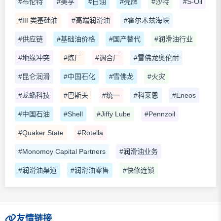
#布伦特
#美孚
#白油
#壳牌
#沙特
#S-Oil
#III 类基础油
#高端润滑油
#霍尔木兹海峡
#供应链
#基础油价格
#国产替代
#润滑油行业
#地缘冲突
#炼厂
#调合厂
#雪佛龙奥伦耐
#昆仑润滑
#中国石化
#雪佛龙
#火灾
#龙蟠科技
#巴斯夫
#统一
#科莱恩
#Eneos
#中国石油
#Shell
#Jiffy Lube
#Pennzoil
#Quaker State
#Rotella
#Monomoy Capital Partners
#润滑油业务
#润滑油渠道
#润滑油零售
#快修连锁
友情链接