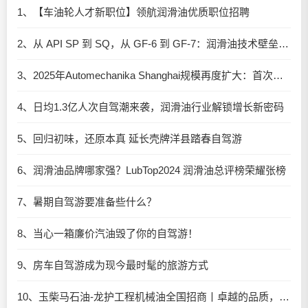
1、【车油轮人才新职位】领航润滑油优质职位招聘
2、从 API SP 到 SQ，从 GF-6 到 GF-7：润滑油技术壁垒再升高，你准备好了吗？
3、2025年Automechanika Shanghai规模再度扩大：首次启用国家会展中心（上海）全部15个展馆
4、日均1.3亿人次自驾潮来袭，润滑油行业解锁增长新密码​
5、回归初味，还原本真 延长壳牌洋县踏春自驾游
6、润滑油品牌哪家强？LubTop2024 润滑油总评榜荣耀张榜
7、暑期自驾游要准备些什么？
8、当心一箱廉价汽油毁了你的自驾游！
9、房车自驾游成为现今最时髦的旅游方式
10、玉柴马石油-龙护工程机械油全国招商丨卓越的品质，专业的品牌！