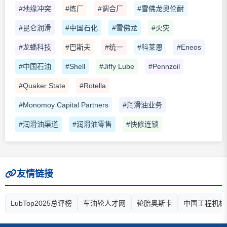
#地缘冲突
#炼厂
#调合厂
#雪佛龙奥伦耐
#昆仑润滑
#中国石化
#雪佛龙
#火灾
#龙蟠科技
#巴斯夫
#统一
#科莱恩
#Eneos
#中国石油
#Shell
#Jiffy Lube
#Pennzoil
#Quaker State
#Rotella
#Monomoy Capital Partners
#润滑油业务
#润滑油渠道
#润滑油零售
#快修连锁
友情链接
LubTop2025总评榜
车油轮人才网
轮胎奥斯卡
中国工程机械