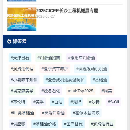
2025CICEE长沙工程机械展专题
2025-05-27
标签云
#天津日石
#润滑油招商
#乘用车润滑油
#润滑油代理
#夏季汽车养护
#高温发动机机油
#小暑养车知识
#全合成机油高温防护
#基础油
#埃克森美孚
#茂名石化
#LubTop2025
#阿美
#布伦特
#美孚
#白油
#壳牌
#沙特
#S-Oil
#III 类基础油
#高端润滑油
#霍尔木兹海峡
#供应链
#基础油价格
#国产替代
#润滑油行业