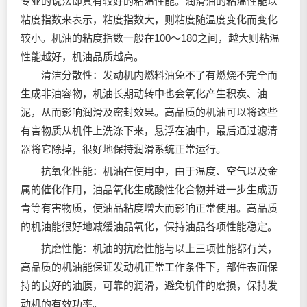
专业的说法即具有较好的粘温性能。
润滑油
的粘温性能以
粘度指数来表示，粘度指数大，则粘度随温度变化而变化
较小。机油的粘度指数一般在100～180之间，越大则粘温
性能越好，机油品质越高。
清洁分散性：发动机内燃料油免不了有燃烧不完全而
生成非油容物，机油长期动转中也会氧化产生积炭、油
泥，从而影响润滑及密封效果。高品质的机油可以将这些
有害物质从机件上洗涤下来，悬浮在油中，最后通过滤清
器将它除掉，很好地保持润滑系统正常运行。
抗氧化性能：机油在使用中，由于温度、空气以及金
属的催化作用，油品氧化生成酸性化合物并进一步生成沥
青等有害物质，使油品粘度增大而影响正常使用。高品质
的机油能很好地减缓油品氧化，保持油品各项性能稳定。
抗磨性能：机油的抗磨性能与以上三项性能都有关，
高品质的机油能保证发动机正常工作条件下，部件表面保
持的良好的油膜，可靠的润滑，避免机件的磨损，保持发
动机的有效功率。