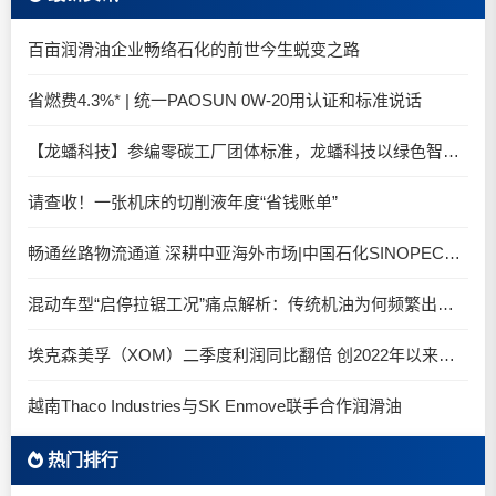
百亩润滑油企业畅络石化的前世今生蜕变之路
省燃费4.3%* | 统一PAOSUN 0W-20用认证和标准说话
【龙蟠科技】参编零碳工厂团体标准，龙蟠科技以绿色智造锚定零碳未来
请查收！一张机床的切削液年度“省钱账单”
畅通丝路物流通道 深耕中亚海外市场|中国石化SINOPEC润滑油北京-阿拉木图图定班列顺利抵达
混动车型“启停拉锯工况”痛点解析：传统机油为何频繁出现油泥堆积？
埃克森美孚（XOM）二季度利润同比翻倍 创2022年以来新高
越南Thaco Industries与SK Enmove联手合作润滑油
热门排行