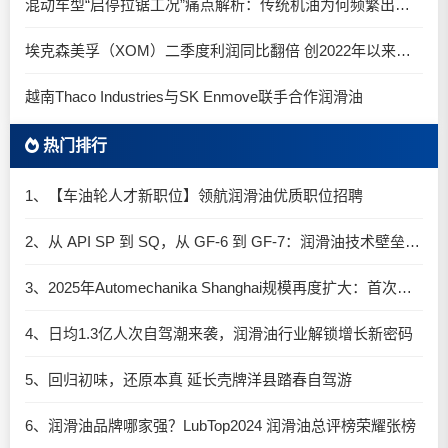
混动车型“启停拉锯工况”痛点解析：传统机油为何频繁出现油泥堆积？
埃克森美孚（XOM）二季度利润同比翻倍 创2022年以来新高
越南Thaco Industries与SK Enmove联手合作润滑油
热门排行
1、【车油轮人才新职位】领航润滑油优质职位招聘
2、从 API SP 到 SQ，从 GF-6 到 GF-7：润滑油技术壁垒再升高，你准备好了吗？
3、2025年Automechanika Shanghai规模再度扩大：首次启用国家会展中心（上海）全部15个展馆
4、日均1.3亿人次自驾潮来袭，润滑油行业解锁增长新密码​
5、回归初味，还原本真 延长壳牌洋县踏春自驾游
6、润滑油品牌哪家强？LubTop2024 润滑油总评榜荣耀张榜