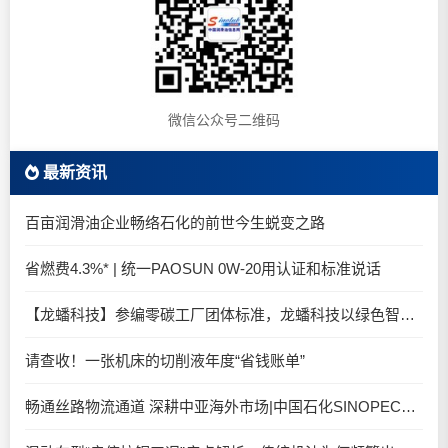
微信公众号二维码
最新资讯
百亩润滑油企业畅络石化的前世今生蜕变之路
省燃费4.3%* | 统一PAOSUN 0W-20用认证和标准说话
【龙蟠科技】参编零碳工厂团体标准，龙蟠科技以绿色智造锚定零碳未来
请查收！一张机床的切削液年度“省钱账单”
畅通丝路物流通道 深耕中亚海外市场|中国石化SINOPEC润滑油北京-阿拉木图图定班列顺利抵达