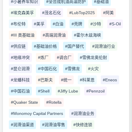
#小暑养车知识
#全合成机油高温防护
#基础油
#埃克森美孚
#茂名石化
#LubTop2025
#阿美
#布伦特
#美孚
#白油
#壳牌
#沙特
#S-Oil
#III 类基础油
#高端润滑油
#霍尔木兹海峡
#供应链
#基础油价格
#国产替代
#润滑油行业
#地缘冲突
#炼厂
#调合厂
#雪佛龙奥伦耐
#昆仑润滑
#中国石化
#雪佛龙
#火灾
#龙蟠科技
#巴斯夫
#统一
#科莱恩
#Eneos
#中国石油
#Shell
#Jiffy Lube
#Pennzoil
#Quaker State
#Rotella
#Monomoy Capital Partners
#润滑油业务
#润滑油渠道
#润滑油零售
#快修连锁