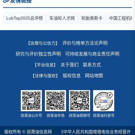
友情链接
LubTop2025总评榜
车油轮人才网
轮胎奥斯卡
中国工程机械
评价与榜单方法论声明
【治理与公信力】
研究与评价独立性声明
可持续发展与商业责任声明
关于我们
联系方式
【平台信息】
版权信息
网站地图
【法律与版权】
润滑油公众号
润滑油市场
润滑油视频号
润滑油抖音号
版权所有 © 润滑油信息网
《中华人民共和国增值电信业务经营许