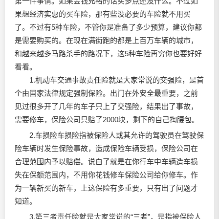
第一件事情。如果金钱充裕的话买多点还没什么。不过如
果想经济实惠的买车险，那有些没必要的车险就不用买
了。不过有5种车险，不管你是准备了多少预算，建议你都
是需要购买的。在现在满街跑的都是上百万车辆的城市，
和越来越多马路杀手的路况下，这5种车险再穷你也要好好
看看。
1.机动车交通事故责任险就是大家常说的交强险，是首
个由国家法律规定强制保险。出门在外安全最重要，之前
见过很多开了几年的车子只上了交强险，结果出了事故，
需要修车，保险公司只赔了2000块，剩下的自己掏腰包。
2.车损险车损险指被保险人或其允许的驾驶员在驾驶保
险车辆时发生保险事故，造成保险车辆受损，保险公司在
合理范围内予以赔偿。说白了就是在你行车中车辆造车损
失在保额范围内，不用你花钱修车保险公司给你修车。作
为一辆新买的新车，上这保险有多重要，只有出了问题才
知道。
3.第三者责任险就是大家常说的“三者”，是指被保险人