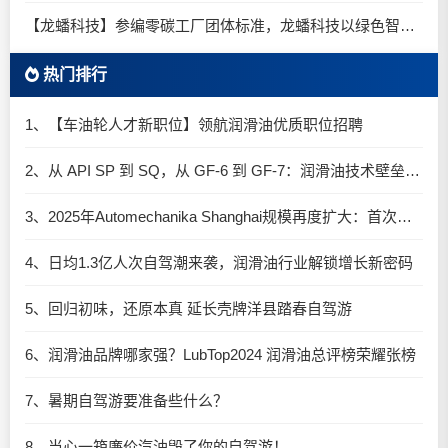
【龙蟠科技】参编零碳工厂团体标准，龙蟠科技以绿色智造锚定零碳未来
热门排行
1、【车油轮人才新职位】领航润滑油优质职位招聘
2、从 API SP 到 SQ，从 GF-6 到 GF-7：润滑油技术壁垒再升高，你准备好了吗？
3、2025年Automechanika Shanghai规模再度扩大：首次启用国家会展中心（上海）全部15个展馆
4、日均1.3亿人次自驾潮来袭，润滑油行业解锁增长新密码​
5、回归初味，还原本真 延长壳牌洋县踏春自驾游
6、润滑油品牌哪家强？LubTop2024 润滑油总评榜荣耀张榜
7、暑期自驾游要准备些什么？
8、当心一箱廉价汽油毁了你的自驾游！