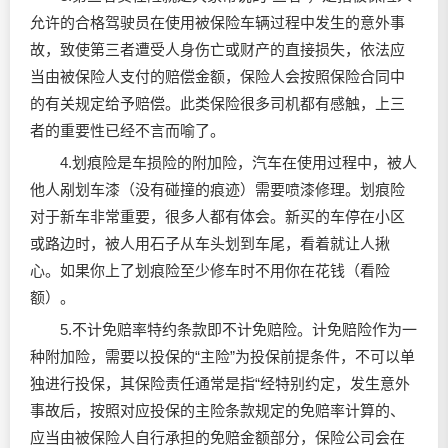
允许的合格驾驶员在使用被保险车辆过程中发生的意外事
故，致使第三者遭受人身伤亡或财产的直接损失，依法应
当由被保险人支付的赔偿金额，保险人会按照保险合同中
的有关规定给予赔偿。此类保险很多司机都有感触，上三
者的重要性已经不言而喻了。
4.划痕险是车损险的附加险，汽车在使用过程中，被人
他人剐划车漆（没有碰撞的痕迹）需要喷漆修理。划痕险
对于新车非常重要，很多人都有体会。新买的车停在小区
或路边时，被人用石子从车头划到车尾，看着就让人揪
心。如果你上了划痕险至少修车时不用你在花钱（看险
额）。
5.不计免赔率特约条款即不计免赔险。计免赔险作为一
种附加险，需要以投保的“主险”为投保前提条件，不可以单
独进行投保，其保险责任通常是指“经特别约定，发生意外
事故后，按照对应投保的主险条款规定的免赔率计算的、
应当由被保险人自行承担的免赔金额部分，保险公司会在