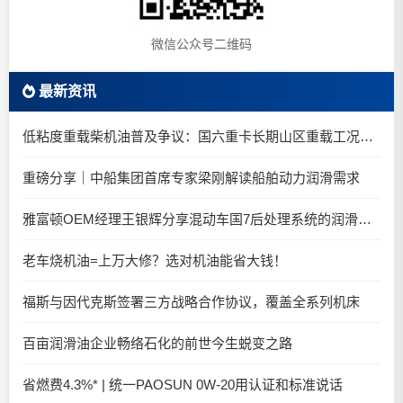
微信公众号二维码
最新资讯
低粘度重载柴机油普及争议：国六重卡长期山区重载工况是否适合0W-20柴油机油？
重磅分享｜中船集团首席专家梁刚解读船舶动力润滑需求
雅富顿OEM经理王银辉分享混动车国7后处理系统的润滑油要求
老车烧机油=上万大修？选对机油能省大钱！
福斯与因代克斯签署三方战略合作协议，覆盖全系列机床
百亩润滑油企业畅络石化的前世今生蜕变之路
省燃费4.3%* | 统一PAOSUN 0W-20用认证和标准说话