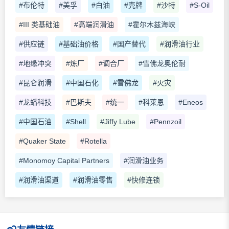
#布伦特
#美孚
#白油
#壳牌
#沙特
#S-Oil
#III 类基础油
#高端润滑油
#霍尔木兹海峡
#供应链
#基础油价格
#国产替代
#润滑油行业
#地缘冲突
#炼厂
#调合厂
#雪佛龙奥伦耐
#昆仑润滑
#中国石化
#雪佛龙
#火灾
#龙蟠科技
#巴斯夫
#统一
#科莱恩
#Eneos
#中国石油
#Shell
#Jiffy Lube
#Pennzoil
#Quaker State
#Rotella
#Monomoy Capital Partners
#润滑油业务
#润滑油渠道
#润滑油零售
#快修连锁