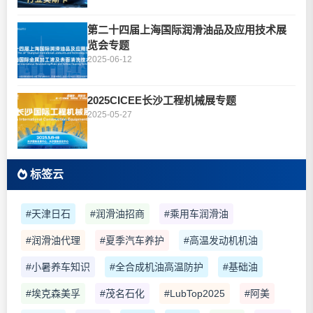
第二十四届上海国际润滑油品及应用技术展
览会专题
2025-06-12
2025CICEE长沙工程机械展专题
2025-05-27
标签云
#天津日石
#润滑油招商
#乘用车润滑油
#润滑油代理
#夏季汽车养护
#高温发动机机油
#小暑养车知识
#全合成机油高温防护
#基础油
#埃克森美孚
#茂名石化
#LubTop2025
#阿美