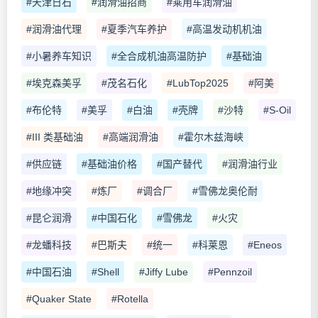
#天津日石
#润滑油招商
#乘用车润滑油
#润滑油代理
#夏季汽车养护
#高温发动机机油
#小暑养车知识
#全合成机油高温防护
#基础油
#埃克森美孚
#茂名石化
#LubTop2025
#阿美
#布伦特
#美孚
#白油
#壳牌
#沙特
#S-Oil
#III 类基础油
#高端润滑油
#霍尔木兹海峡
#供应链
#基础油价格
#国产替代
#润滑油行业
#地缘冲突
#炼厂
#调合厂
#雪佛龙奥伦耐
#昆仑润滑
#中国石化
#雪佛龙
#火灾
#龙蟠科技
#巴斯夫
#统一
#科莱恩
#Eneos
#中国石油
#Shell
#Jiffy Lube
#Pennzoil
#Quaker State
#Rotella