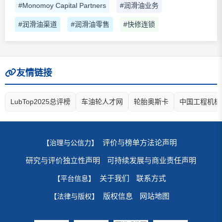
#Monomoy Capital Partners
#润滑油业务
#润滑油渠道
#润滑油零售
#快修连锁
友情链接
LubTop2025总评榜
车油轮人才网
轮胎奥斯卡
中国工程机械
评价与榜单方法论声明
【治理与公信力】
研究与评价独立性声明
可持续发展与商业责任声明
关于我们
联系方式
【平台信息】
版权信息
网站地图
【法律与版权】