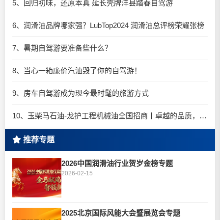
5、回归初味，还原本真 延长壳牌洋县踏春自驾游
6、润滑油品牌哪家强？LubTop2024 润滑油总评榜荣耀张榜
7、暑期自驾游要准备些什么？
8、当心一箱廉价汽油毁了你的自驾游！
9、房车自驾游成为现今最时髦的旅游方式
10、玉柴马石油-龙护工程机械油全国招商丨卓越的品质，专业的品牌！
推荐专题
2026中国润滑油行业贺岁金榜专题
2026-02-15
2025北京国际风能大会暨展览会专题