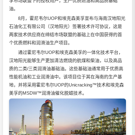
孚市场联盟下的授权用户，生产优质燃油和高品质基础
油。
8月，霍尼韦尔UOP和埃克森美孚宣布与海南汉地阳光
石油化工有限公司（汉地阳光）签署技术许可协议，这是
两家技术供应商在缔结市场联盟的基础上在中国获得的首
个优质燃料和
润滑油
生产项目。
通过霍尼韦尔UOP和埃克森美孚的一体化技术平台，
汉地阳光能够生产更加清洁燃烧的航煤和柴油，以及高品
质的二类/三类
润滑油
基础油。这些基础油通常用于优质高
性能机油和工业
润滑油
中。该项目位于其在海南的生产基
地，并将采用霍尼韦尔UOP的Unicracking™技术和埃克森
美孚的MSDW™
润滑油
催化脱蜡技术。