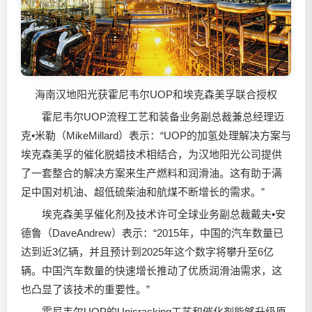
海南汉地阳光获霍尼韦尔UOP和埃克森美孚联合授权
霍尼韦尔UOP流程工艺和装备业务副总裁兼总经理迈
克•米勒（MikeMillard）表示：“UOP的加氢处理解决方案与
埃克森美孚的催化脱蜡技术相结合，为汉地阳光公司提供
了一套整合的解决方案来生产燃料和
润滑油
。这有助于满
足中国对机油、超低硫柴油和航煤不断增长的需求。”
埃克森美孚催化剂及技术许可全球业务副总裁戴夫•安
德鲁（DaveAndrew）表示：“2015年，中国的汽车数量已
达到近3亿辆，并且预计到2025年这个数字将攀升至6亿
辆。中国汽车数量的快速增长推动了优质
润滑油
需求，这
也凸显了该技术的重要性。”
霍尼韦尔UOP的Unicracking工艺和催化剂能够升级原