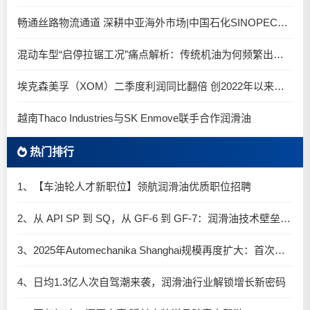
畅通丝路物流通道 深耕中亚海外市场|中国石化SINOPEC润滑油北京-阿拉木图图定班列顺利抵达
混动车型“启停拉锯工况”痛点解析：传统机油为何频繁出现油泥堆积？
埃克森美孚（XOM）二季度利润同比翻倍 创2022年以来新高
越南Thaco Industries与SK Enmove联手合作润滑油
热门排行
1、【车油轮人才新职位】领航润滑油优质职位招聘
2、从 API SP 到 SQ，从 GF-6 到 GF-7：润滑油技术壁垒再升高，你准备好了吗？
3、2025年Automechanika Shanghai规模再度扩大：首次启用国家会展中心（上海）全部15个展馆
4、日均1.3亿人次自驾潮来袭，润滑油行业解锁增长新密码​