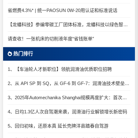
省燃费4.3%* | 统一PAOSUN 0W-20用认证和标准说话
【龙蟠科技】参编零碳工厂团体标准，龙蟠科技以绿色智造锚定零碳未来
请查收！一张机床的切削液年度“省钱账单”
热门排行
1、【车油轮人才新职位】领航润滑油优质职位招聘
2、从 API SP 到 SQ，从 GF-6 到 GF-7：润滑油技术壁垒再升高，你准备好了吗？
3、2025年Automechanika Shanghai规模再度扩大：首次启用国家会展中心（上海）全部15个展馆
4、日均1.3亿人次自驾潮来袭，润滑油行业解锁增长新密码​
5、回归初味，还原本真 延长壳牌洋县踏春自驾游