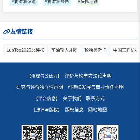
#润滑油渠道
#润滑油零售
#快修连锁
友情链接
LubTop2025总评榜
车油轮人才网
轮胎奥斯卡
中国工程机械
评价与榜单方法论声明
【治理与公信力】
研究与评价独立性声明
可持续发展与商业责任声明
关于我们
联系方式
【平台信息】
版权信息
网站地图
【法律与版权】