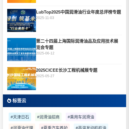
LubTop2025中国润滑油行业年度总评榜专题
2025-11-03
第二十四届上海国际润滑油品及应用技术展
览会专题
2025-06-12
2025CICEE长沙工程机械展专题
2025-05-27
标签云
#天津日石
#润滑油招商
#乘用车润滑油
#润滑油代理
#夏季汽车养护
#高温发动机机油