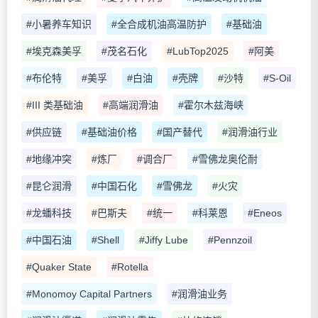
#小暑养车知识
#全合成机油高温防护
#基础油
#埃克森美孚
#茂名石化
#LubTop2025
#阿美
#布伦特
#美孚
#白油
#壳牌
#沙特
#S-Oil
#III 类基础油
#高端润滑油
#霍尔木兹海峡
#供应链
#基础油价格
#国产替代
#润滑油行业
#地缘冲突
#炼厂
#调合厂
#雪佛龙奥伦耐
#昆仑润滑
#中国石化
#雪佛龙
#火灾
#龙蟠科技
#巴斯夫
#统一
#科莱恩
#Eneos
#中国石油
#Shell
#Jiffy Lube
#Pennzoil
#Quaker State
#Rotella
#Monomoy Capital Partners
#润滑油业务