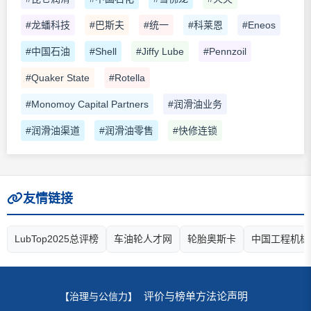
#龙蟠科技
#巴斯夫
#统一
#科莱恩
#Eneos
#中国石油
#Shell
#Jiffy Lube
#Pennzoil
#Quaker State
#Rotella
#Monomoy Capital Partners
#润滑油业务
#润滑油渠道
#润滑油零售
#快修连锁
友情链接
LubTop2025总评榜
车油轮人才网
轮胎奥斯卡
中国工程机械
评价与榜单方法论声明
【治理与公信力】