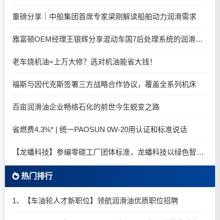
重磅分享｜中船集团首席专家梁刚解读船舶动力润滑需求
雅富顿OEM经理王银辉分享混动车国7后处理系统的润滑油要求
老车烧机油=上万大修？选对机油能省大钱！
福斯与因代克斯签署三方战略合作协议，覆盖全系列机床
百亩润滑油企业畅络石化的前世今生蜕变之路
省燃费4.3%* | 统一PAOSUN 0W-20用认证和标准说话
【龙蟠科技】参编零碳工厂团体标准，龙蟠科技以绿色智造锚定零碳未来
热门排行
1、【车油轮人才新职位】领航润滑油优质职位招聘