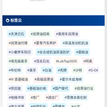
2025-05-27
标签云
#天津日石
#润滑油招商
#乘用车润滑油
#润滑油代理
#夏季汽车养护
#高温发动机机油
#小暑养车知识
#全合成机油高温防护
#基础油
#埃克森美孚
#茂名石化
#LubTop2025
#阿美
#布伦特
#美孚
#白油
#壳牌
#沙特
#S-Oil
#III 类基础油
#高端润滑油
#霍尔木兹海峡
#供应链
#基础油价格
#国产替代
#润滑油行业
#地缘冲突
#炼厂
#调合厂
#雪佛龙奥伦耐
#昆仑润滑
#中国石化
#雪佛龙
#火灾