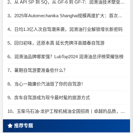
2、从 API SP 到 SQ，从 GF-6 到 GF-7：润滑油技术壁垒再升高，你准备好了吗？
3、2025年Automechanika Shanghai规模再度扩大：首次启用国家会展中心（上海）全部15个展馆
4、日均1.3亿人次自驾潮来袭，润滑油行业解锁增长新密码​
5、回归初味，还原本真 延长壳牌洋县踏春自驾游
6、润滑油品牌哪家强？LubTop2024 润滑油总评榜荣耀张榜
7、暑期自驾游要准备些什么？
8、当心一箱廉价汽油毁了你的自驾游！
9、房车自驾游成为现今最时髦的旅游方式
10、玉柴马石油-龙护工程机械油全国招商丨卓越的品质，专业的品牌！
推荐专题