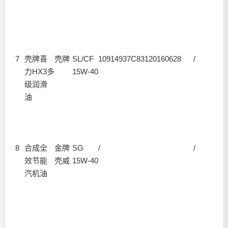
7
壳牌喜
壳牌
SL/CF
10914937C83120160628
/
力HX3多
15W-40
级润滑
油
8
合成全
金牌
SG
/
/
效节能
壳威
15W-40
汽机油