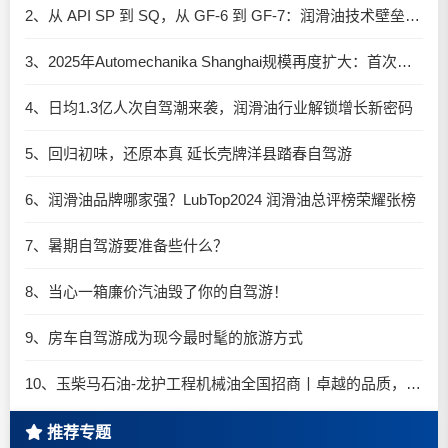
2、从 API SP 到 SQ，从 GF-6 到 GF-7：润滑油技术壁垒再升高，你准备好了吗？
3、2025年Automechanika Shanghai规模再度扩大：首次启用国家会展中心（上海）全部15个展馆
4、日均1.3亿人次自驾潮来袭，润滑油行业解锁增长新密码​
5、回归初味，还原本真 延长壳牌洋县踏春自驾游
6、润滑油品牌哪家强？LubTop2024 润滑油总评榜荣耀张榜
7、暑期自驾游要准备些什么？
8、当心一箱廉价汽油毁了你的自驾游！
9、房车自驾游成为现今最时髦的旅游方式
10、玉柴马石油-龙护工程机械油全国招商丨卓越的品质，专业的品牌！
推荐专题