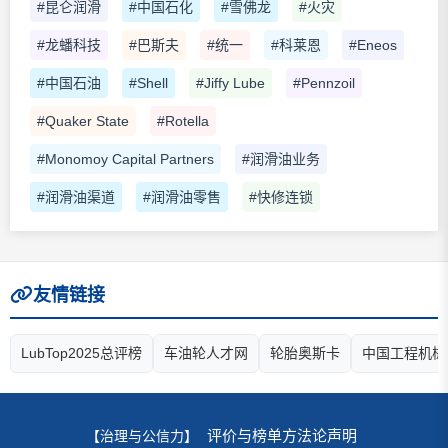
#昆仑润滑
#中国石化
#雪佛龙
#火灾
#龙蟠科技
#巴斯夫
#统一
#科莱恩
#Eneos
#中国石油
#Shell
#Jiffy Lube
#Pennzoil
#Quaker State
#Rotella
#Monomoy Capital Partners
#润滑油业务
#润滑油渠道
#润滑油零售
#快修连锁
友情链接
LubTop2025总评榜
车油轮人才网
轮胎奥斯卡
中国工程机械
评价与榜单方法论声明
【治理与公信力】