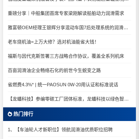
重磅分享｜中船集团首席专家梁刚解读船舶动力润滑需求
雅富顿OEM经理王银辉分享混动车国7后处理系统的润滑油要求
老车烧机油=上万大修？选对机油能省大钱！
福斯与因代克斯签署三方战略合作协议，覆盖全系列机床
百亩润滑油企业畅络石化的前世今生蜕变之路
省燃费4.3%* | 统一PAOSUN 0W-20用认证和标准说话
【龙蟠科技】参编零碳工厂团体标准，龙蟠科技以绿色智造锚定零碳未来
热门排行
1、【车油轮人才新职位】领航润滑油优质职位招聘