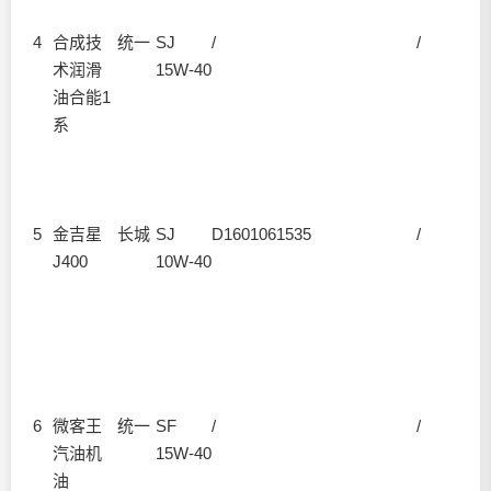
4
合成技
统一
SJ
/
/
术润滑
15W-40
油合能1
系
5
金吉星
长城
SJ
D1601061535
/
J400
10W-40
6
微客王
统一
SF
/
/
汽油机
15W-40
油