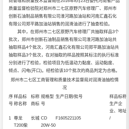
商管理和质量技术监督局在2016年8月23日委托河南省产品
质量监督检验院对郑州市二七区原野汽车修理厂、郑州市
创新石油制品销售有限公司淮河路加油站和河南汇鑫石化
有限公司郑平路加油站销售的
润滑油
进行了抽查检验。
其中，在郑州市二七区原野汽车修理厂共抽取样品3个
批次，郑州市创新石油制品销售有限公司淮河路加油站共
抽取样品4个批次，河南汇鑫石化有限公司郑平路加油站共
抽取样品3个批次，在对抽取的样品按照其标注的执行标准
分别进行了检验，检验项目为低温动力黏度、运动黏度、
倾点、闪电(开口)。经检验该10个批次的商品判定为合格。
郑州市二七区工商管理和质量技术监督局对
润滑油
抽检情
况
序
样品标
标称
规格型
生产日期/批号
样品标称
号
称名称
商标
号
生产企
业、地址
1
尊龙
长城
CD
F1605221105
/
T200柴
20W-50