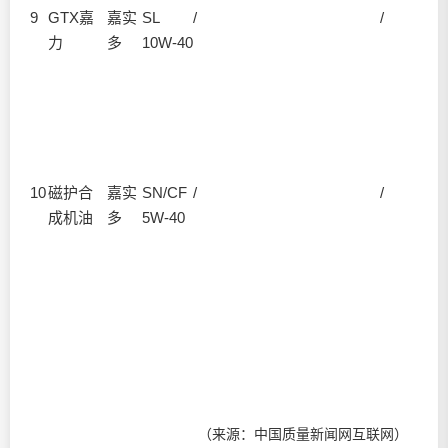
9
GTX嘉
嘉实
SL
/
/
力
多
10W-40
10
磁护合
嘉实
SN/CF
/
/
成机油
多
5W-40
（来源：中国质量新闻网互联网）