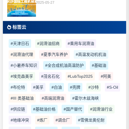
2025-05-27
标签云
#天津日石
#润滑油招商
#乘用车润滑油
#润滑油代理
#夏季汽车养护
#高温发动机机油
#小暑养车知识
#全合成机油高温防护
#基础油
#埃克森美孚
#茂名石化
#LubTop2025
#阿美
#布伦特
#美孚
#白油
#壳牌
#沙特
#S-Oil
#III 类基础油
#高端润滑油
#霍尔木兹海峡
#供应链
#基础油价格
#国产替代
#润滑油行业
#地缘冲突
#炼厂
#调合厂
#雪佛龙奥伦耐