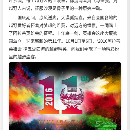
片沙漠，每个越野人的血液里，都流淌着勇气与坚强。对
越野人来说，征服沙漠是骨子里的一种原始冲动。
国庆期间，凉风送爽，大漠孤烟直。来自全国各地的
越野爱好者怀着对梦想的希冀，对远方的憧憬，一同踏上
了阿拉善英雄会的征程。十年磨一剑，英雄会这座大厦巍
巍耸立，迎来崭新的第11年。10月1日至6日，“2016阿拉善
英雄会”携五湖四海的越野精英，向我们奉献了一场精彩纷
呈的越野盛宴。