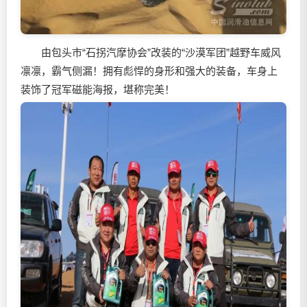
由包头市“石拐汽摩协会”改装的“沙漠军团”越野车威风
凛凛，霸气侧漏！拥有彪悍的身形和强大的装备，车身上
装饰了冠军磁能海报，堪称完美！