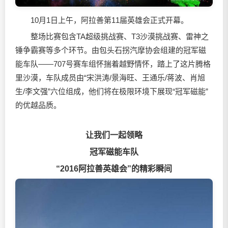
10月1日上午，阿拉善第11届英雄会正式开幕。
整场比赛包含TA超级挑战赛、T3沙漠挑战赛、雷神之
锤争霸赛等多个环节。由包头石拐汽摩协会组建的冠军磁
能车队——707号赛车组怀揣着越野情怀，踏上了这片腾格
里沙漠，车队成员由“宋洪涛/景海旺、王通乐/蒋波、肖旭
生/李文强”六位组成，他们将在极限环境下展现“冠军磁能”
的优越品质。
让我们一起领略
冠军磁能车队
“2016
阿拉善英雄会”的精彩瞬间