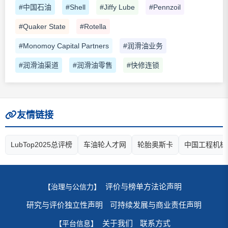
#中国石油
#Shell
#Jiffy Lube
#Pennzoil
#Quaker State
#Rotella
#Monomoy Capital Partners
#润滑油业务
#润滑油渠道
#润滑油零售
#快修连锁
友情链接
LubTop2025总评榜
车油轮人才网
轮胎奥斯卡
中国工程机械
评价与榜单方法论声明
【治理与公信力】
研究与评价独立性声明
可持续发展与商业责任声明
关于我们
联系方式
【平台信息】