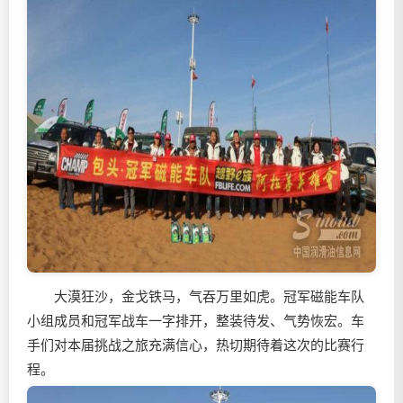
大漠狂沙，金戈铁马，气吞万里如虎。冠军磁能车队
小组成员和冠军战车一字排开，整装待发、气势恢宏。车
手们对本届挑战之旅充满信心，热切期待着这次的比赛行
程。