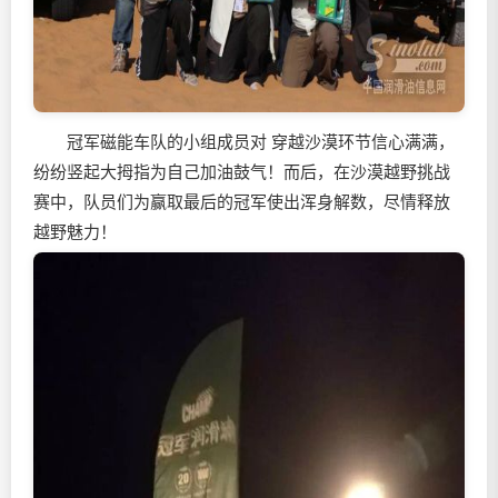
冠军磁能车队的小组成员对 穿越沙漠环节信心满满，
纷纷竖起大拇指为自己加油鼓气！而后，在沙漠越野挑战
赛中，队员们为赢取最后的冠军使出浑身解数，尽情释放
越野魅力！