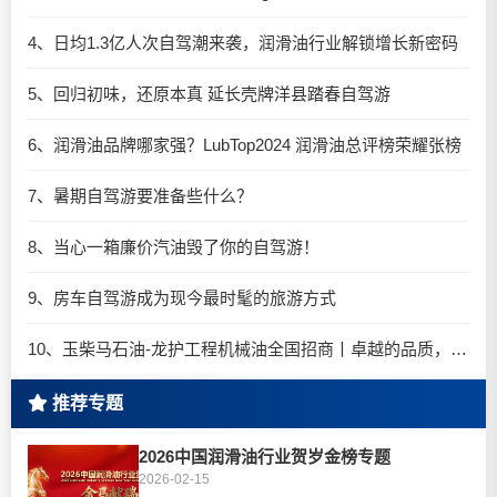
4、日均1.3亿人次自驾潮来袭，润滑油行业解锁增长新密码​
5、回归初味，还原本真 延长壳牌洋县踏春自驾游
6、润滑油品牌哪家强？LubTop2024 润滑油总评榜荣耀张榜
7、暑期自驾游要准备些什么？
8、当心一箱廉价汽油毁了你的自驾游！
9、房车自驾游成为现今最时髦的旅游方式
10、玉柴马石油-龙护工程机械油全国招商丨卓越的品质，专业的品牌！
推荐专题
2026中国润滑油行业贺岁金榜专题
2026-02-15