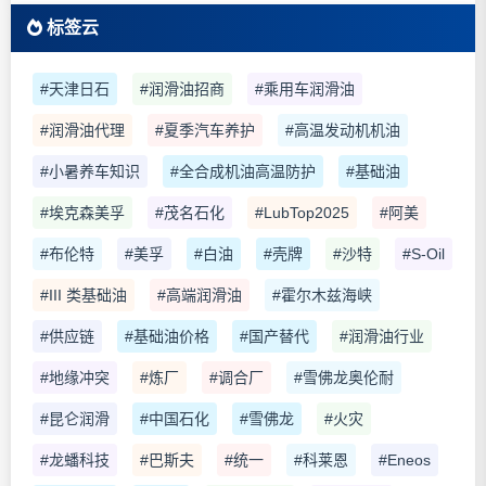
标签云
#天津日石
#润滑油招商
#乘用车润滑油
#润滑油代理
#夏季汽车养护
#高温发动机机油
#小暑养车知识
#全合成机油高温防护
#基础油
#埃克森美孚
#茂名石化
#LubTop2025
#阿美
#布伦特
#美孚
#白油
#壳牌
#沙特
#S-Oil
#III 类基础油
#高端润滑油
#霍尔木兹海峡
#供应链
#基础油价格
#国产替代
#润滑油行业
#地缘冲突
#炼厂
#调合厂
#雪佛龙奥伦耐
#昆仑润滑
#中国石化
#雪佛龙
#火灾
#龙蟠科技
#巴斯夫
#统一
#科莱恩
#Eneos