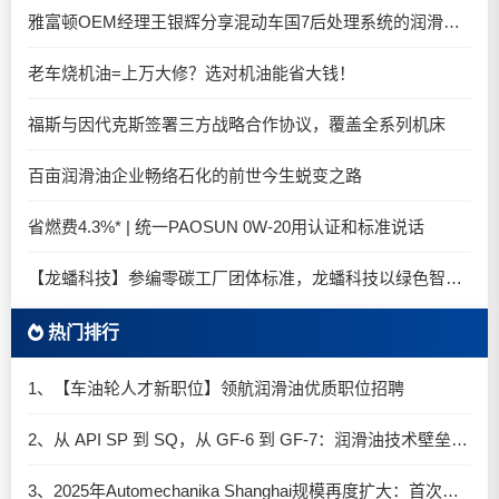
雅富顿OEM经理王银辉分享混动车国7后处理系统的润滑油要求
老车烧机油=上万大修？选对机油能省大钱！
福斯与因代克斯签署三方战略合作协议，覆盖全系列机床
百亩润滑油企业畅络石化的前世今生蜕变之路
省燃费4.3%* | 统一PAOSUN 0W-20用认证和标准说话
【龙蟠科技】参编零碳工厂团体标准，龙蟠科技以绿色智造锚定零碳未来
热门排行
1、【车油轮人才新职位】领航润滑油优质职位招聘
2、从 API SP 到 SQ，从 GF-6 到 GF-7：润滑油技术壁垒再升高，你准备好了吗？
3、2025年Automechanika Shanghai规模再度扩大：首次启用国家会展中心（上海）全部15个展馆