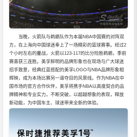
当晚，火箭队与鹈鹕队作为本届NBA中国赛的对阵双
方，在上海向中国球迷奉上了一场精彩的篮球赛事。经过2
个小时左右的鏖战，火箭以123-117的比分险胜鹈鹕，季前
赛喜获三连胜。美孚鲜明的品牌形象也在现场与广大球迷
招手致意，经典红蓝搭配的美孚LOGO与NBA品牌形象相
辉映，成为本场比赛另一道夺目的风景线。作为NBA在中
国市场的官方合作伙伴，美孚将携手NBA以高度契合的品
牌精神和专业实力，不断突破，以超越想象的表现，释放
新动能，为中国车主、球迷带来全新的体验。