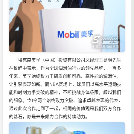
埃克森美孚（中国）投资有限公司总经理王易明先生
在致辞中表示，作为全球润滑油行业的领先品牌，一百多
年来，美孚始终致力于研发创新可靠、高性能的润滑油，
让引擎表现如新。而NBA赛场上，球员们以高水平运动技
能和时刻力争突破的精神，不断挑战身体极限，超越我们
的想象。“如今两个始终致力突破、追求卓越表现的代表，
通过此次合作走到了一起，相同的价值观是我们双方合作
的基石，亦是未来倾力合作的持续动力。”