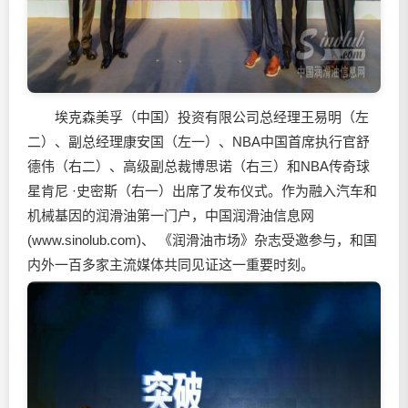
埃克森美孚（中国）投资有限公司总经理王易明（左
二）、副总经理康安国（左一）、NBA中国首席执行官舒
德伟（右二）、高级副总裁博思诺（右三）和NBA传奇球
星肯尼 ·史密斯（右一）出席了发布仪式。作为融入汽车和
机械基因的
润滑油
第一门户，中国
润滑油
信息网
(www.sinolub.com)、 《
润滑油
市场》杂志受邀参与，和国
内外一百多家主流媒体共同见证这一重要时刻。