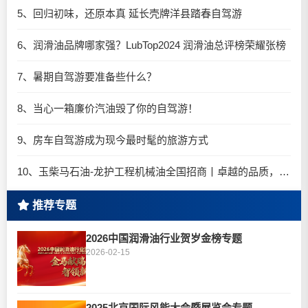
5、回归初味，还原本真 延长壳牌洋县踏春自驾游
6、润滑油品牌哪家强？LubTop2024 润滑油总评榜荣耀张榜
7、暑期自驾游要准备些什么？
8、当心一箱廉价汽油毁了你的自驾游！
9、房车自驾游成为现今最时髦的旅游方式
10、玉柴马石油-龙护工程机械油全国招商丨卓越的品质，专业的品牌！
推荐专题
2026中国润滑油行业贺岁金榜专题
2026-02-15
2025北京国际风能大会暨展览会专题