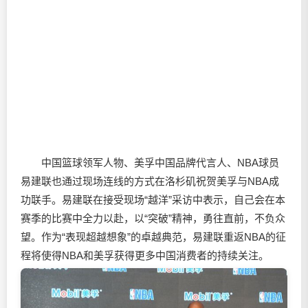
中国篮球领军人物、美孚中国品牌代言人、NBA球员
易建联也通过现场连线的方式在洛杉矶祝贺美孚与NBA成
功联手。易建联在接受现场“越洋”采访中表示，自己会在本
赛季的比赛中全力以赴，以“突破”精神，勇往直前，不负众
望。作为“表现超越想象”的卓越典范，易建联重返NBA的征
程将使得NBA和美孚获得更多中国消费者的持续关注。