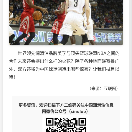
世界领先润滑油品牌美孚与顶尖篮球联盟NBA之间的
合作未来还会擦出什么样的火花？除了各种地面联赛推广
外，双方还将为中国球迷创造出哪些惊喜？让我们拭目以
待！
（来源：互联网）
更多资讯，欢迎扫描下方二维码关注中国润滑油信息
网微信公众号（sinolub）