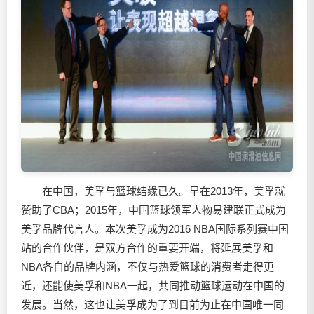
在中国，美孚与篮球结缘已久。早在2013年，美孚就
赞助了CBA；2015年，中国篮球领军人物易建联正式成为
美孚品牌代言人。本次美孚成为2016 NBA国际系列赛中国
站的合作伙伴，是双方合作的重要开端，将延展美孚和
NBA各自的品牌内涵，不仅与热爱篮球的消费者走得更
近，还能使美孚和NBA一起，共同推动篮球运动在中国的
发展。当然，这也让美孚成为了到目前为止在中国唯一同