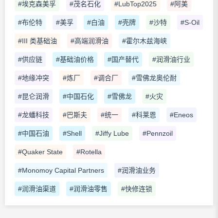
#埃克森美孚
#茂名石化
#LubTop2025
#阿美
#布伦特
#美孚
#白油
#壳牌
#沙特
#S-Oil
#III 类基础油
#高端润滑油
#霍尔木兹海峡
#供应链
#基础油价格
#国产替代
#润滑油行业
#地缘冲突
#炼厂
#调合厂
#雪佛龙奥伦耐
#昆仑润滑
#中国石化
#雪佛龙
#火灾
#龙蟠科技
#巴斯夫
#统一
#科莱恩
#Eneos
#中国石油
#Shell
#Jiffy Lube
#Pennzoil
#Quaker State
#Rotella
#Monomoy Capital Partners
#润滑油业务
#润滑油渠道
#润滑油零售
#快修连锁