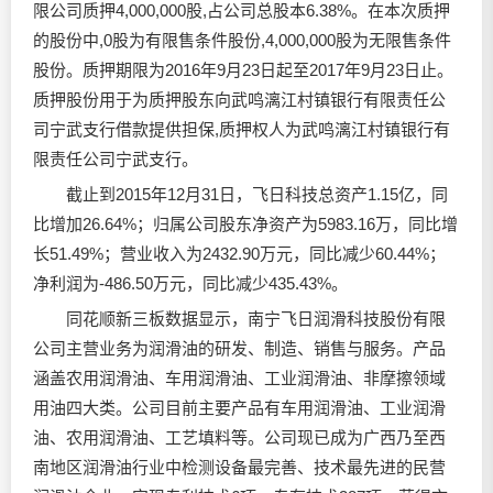
限公司质押4,000,000股,占公司总股本6.38%。在本次质押
的股份中,0股为有限售条件股份,4,000,000股为无限售条件
股份。质押期限为2016年9月23日起至2017年9月23日止。
质押股份用于为质押股东向武鸣漓江村镇银行有限责任公
司宁武支行借款提供担保,质押权人为武鸣漓江村镇银行有
限责任公司宁武支行。
截止到2015年12月31日，飞日科技总资产1.15亿，同
比增加26.64%；归属公司股东净资产为5983.16万，同比增
长51.49%；营业收入为2432.90万元，同比减少60.44%；
净利润为-486.50万元，同比减少435.43%。
同花顺新三板数据显示，南宁飞日润滑科技股份有限
公司主营业务为
润滑油
的研发、制造、销售与服务。产品
涵盖农用
润滑油
、车用
润滑油
、工业
润滑油
、非摩擦领域
用油四大类。公司目前主要产品有车用
润滑油
、工业润滑
油、农用润滑油、工艺填料等。公司现已成为广西乃至西
南地区润滑油行业中检测设备最完善、技术最先进的民营