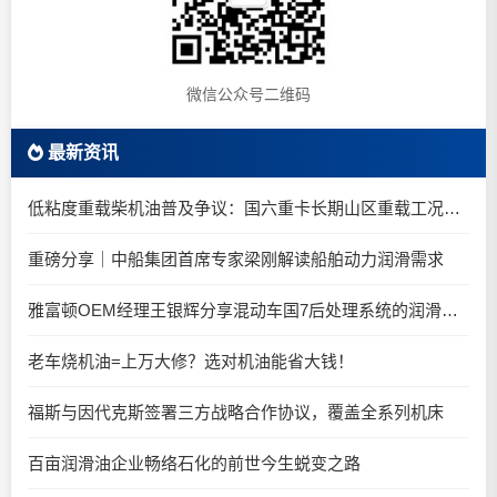
微信公众号二维码
最新资讯
低粘度重载柴机油普及争议：国六重卡长期山区重载工况是否适合0W-20柴油机油？
重磅分享｜中船集团首席专家梁刚解读船舶动力润滑需求
雅富顿OEM经理王银辉分享混动车国7后处理系统的润滑油要求
老车烧机油=上万大修？选对机油能省大钱！
福斯与因代克斯签署三方战略合作协议，覆盖全系列机床
百亩润滑油企业畅络石化的前世今生蜕变之路