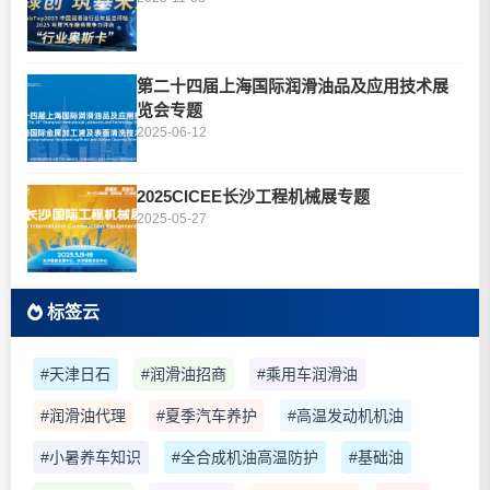
第二十四届上海国际润滑油品及应用技术展
览会专题
2025-06-12
2025CICEE长沙工程机械展专题
2025-05-27
标签云
#天津日石
#润滑油招商
#乘用车润滑油
#润滑油代理
#夏季汽车养护
#高温发动机机油
#小暑养车知识
#全合成机油高温防护
#基础油