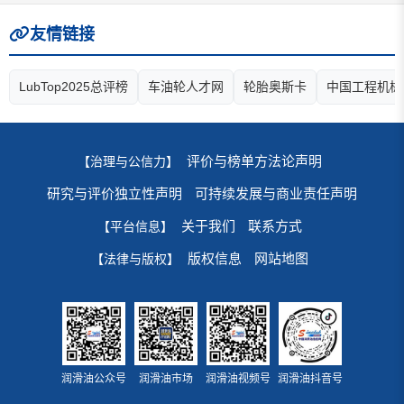
友情链接
LubTop2025总评榜
车油轮人才网
轮胎奥斯卡
中国工程机械
评价与榜单方法论声明
【治理与公信力】
研究与评价独立性声明
可持续发展与商业责任声明
关于我们
联系方式
【平台信息】
版权信息
网站地图
【法律与版权】
润滑油公众号
润滑油市场
润滑油视频号
润滑油抖音号