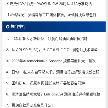
省燃费4.3%* | 统一PAOSUN 0W-20用认证和标准说话
【龙蟠科技】参编零碳工厂团体标准，龙蟠科技以绿色智造锚定零碳未来
热门排行
1、【车油轮人才新职位】领航润滑油优质职位招聘
2、从 API SP 到 SQ，从 GF-6 到 GF-7：润滑油技术壁垒再升高，你准备好了吗？
3、2025年Automechanika Shanghai规模再度扩大：首次启用国家会展中心（上海）全部15个展馆
4、日均1.3亿人次自驾潮来袭，润滑油行业解锁增长新密码​
5、回归初味，还原本真 延长壳牌洋县踏春自驾游
6、润滑油品牌哪家强？LubTop2024 润滑油总评榜荣耀张榜
7、暑期自驾游要准备些什么？