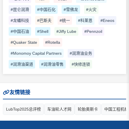
#昆仑润滑
#中国石化
#雪佛龙
#火灾
#龙蟠科技
#巴斯夫
#统一
#科莱恩
#Eneos
#中国石油
#Shell
#Jiffy Lube
#Pennzoil
#Quaker State
#Rotella
#Monomoy Capital Partners
#润滑油业务
#润滑油渠道
#润滑油零售
#快修连锁
友情链接
LubTop2025总评榜
车油轮人才网
轮胎奥斯卡
中国工程机械