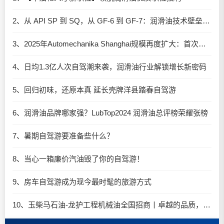
2、从 API SP 到 SQ，从 GF-6 到 GF-7：润滑油技术壁垒再升高，你准备好了吗？
3、2025年Automechanika Shanghai规模再度扩大：首次启用国家会展中心（上海）全部15个展馆
4、日均1.3亿人次自驾潮来袭，润滑油行业解锁增长新密码​
5、回归初味，还原本真 延长壳牌洋县踏春自驾游
6、润滑油品牌哪家强？LubTop2024 润滑油总评榜荣耀张榜
7、暑期自驾游要准备些什么？
8、当心一箱廉价汽油毁了你的自驾游！
9、房车自驾游成为现今最时髦的旅游方式
10、玉柴马石油-龙护工程机械油全国招商丨卓越的品质，专业的品牌！