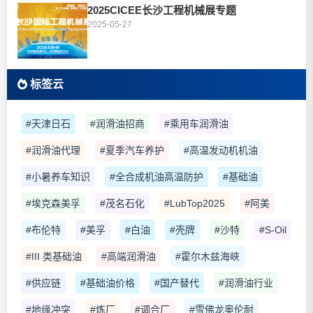
2025CICEE长沙工程机械展专题
2025-05-27
标签云
#天津日石
#润滑油招商
#乘用车润滑油
#润滑油代理
#夏季汽车养护
#高温发动机机油
#小暑养车知识
#全合成机油高温防护
#基础油
#埃克森美孚
#茂名石化
#LubTop2025
#阿美
#布伦特
#美孚
#白油
#壳牌
#沙特
#S-Oil
#III 类基础油
#高端润滑油
#霍尔木兹海峡
#供应链
#基础油价格
#国产替代
#润滑油行业
#地缘冲突
#炼厂
#调合厂
#雪佛龙奥伦耐