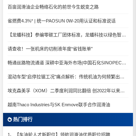
百亩润滑油企业畅络石化的前世今生蜕变之路
省燃费4.3%* | 统一PAOSUN 0W-20用认证和标准说话
【龙蟠科技】参编零碳工厂团体标准，龙蟠科技以绿色智造锚定零碳未来
请查收！一张机床的切削液年度“省钱账单”
畅通丝路物流通道 深耕中亚海外市场|中国石化SINOPEC润滑油北京-阿拉木图图定班列顺利抵达
混动车型“启停拉锯工况”痛点解析：传统机油为何频繁出现油泥堆积？
埃克森美孚（XOM）二季度利润同比翻倍 创2022年以来新高
越南Thaco Industries与SK Enmove联手合作润滑油
热门排行
1、【车油轮人才新职位】领航润滑油优质职位招聘