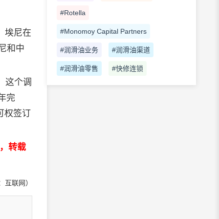
#Rotella
#Monomoy Capital Partners
后，埃尼在
尼和中
#润滑油业务
#润滑油渠道
#润滑油零售
#快修连锁
。这个调
年完
可权签订
处，转载
：互联网）