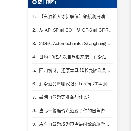
热门排行
1、【车油轮人才新职位】领航润滑油优质职位招聘
2、从 API SP 到 SQ，从 GF-6 到 GF-7：润滑油技术壁垒再升高，你准备好了吗？
3、2025年Automechanika Shanghai规模再度扩大：首次启用国家会展中心（上海）全部15个展馆
4、日均1.3亿人次自驾潮来袭，润滑油行业解锁增长新密码​
5、回归初味，还原本真 延长壳牌洋县踏春自驾游
6、润滑油品牌哪家强？LubTop2024 润滑油总评榜荣耀张榜
7、暑期自驾游要准备些什么？
8、当心一箱廉价汽油毁了你的自驾游！
9、房车自驾游成为现今最时髦的旅游方式