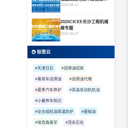
题
2025-06-12
2025CICEE长沙工程机械
展专题
2025-05-27
标签云
#天津日石
#润滑油招商
#乘用车润滑油
#润滑油代理
#夏季汽车养护
#高温发动机机油
#小暑养车知识
#全合成机油高温防护
#基础油
#埃克森美孚
#茂名石化