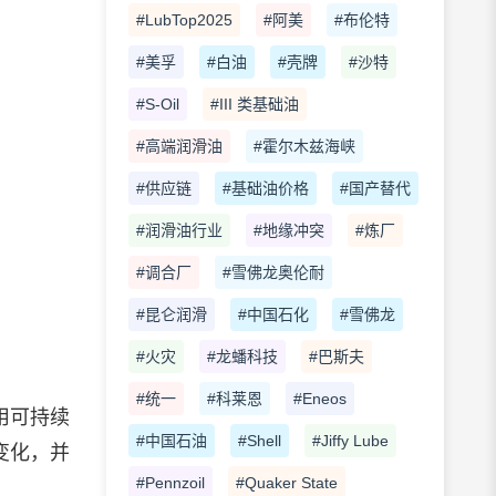
#LubTop2025
#阿美
#布伦特
#美孚
#白油
#壳牌
#沙特
#S-Oil
#III 类基础油
#高端润滑油
#霍尔木兹海峡
#供应链
#基础油价格
#国产替代
#润滑油行业
#地缘冲突
#炼厂
#调合厂
#雪佛龙奥伦耐
#昆仑润滑
#中国石化
#雪佛龙
#火灾
#龙蟠科技
#巴斯夫
#统一
#科莱恩
#Eneos
用可持续
#中国石油
#Shell
#Jiffy Lube
变化，并
#Pennzoil
#Quaker State