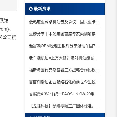
最新资讯
展馆
低粘度重载柴机油普及争议：国六重卡长期山区重载工况是否适合0W-20柴油机油？
com)、
重磅分享｜中船集团首席专家梁刚解读船舶动力润滑需求
尼公司携
雅富顿OEM经理王银辉分享混动车国7后处理系统的润滑油要求
老车烧机油=上万大修？选对机油能省大钱！
福斯与因代克斯签署三方战略合作协议，覆盖全系列机床
百亩润滑油企业畅络石化的前世今生蜕变之路
省燃费4.3%* | 统一PAOSUN 0W-20用认证和标准说话
【龙蟠科技】参编零碳工厂团体标准，龙蟠科技以绿色智造锚定零碳未来