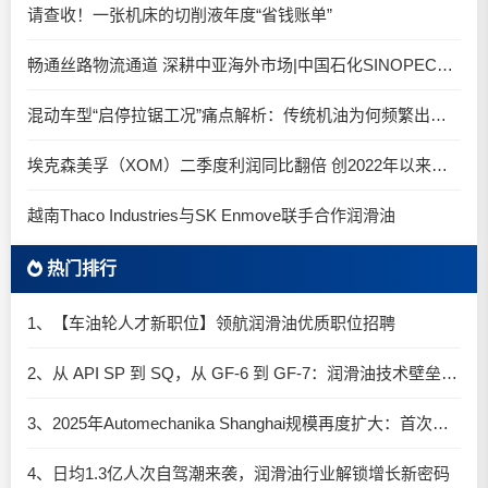
请查收！一张机床的切削液年度“省钱账单”
畅通丝路物流通道 深耕中亚海外市场|中国石化SINOPEC润滑油北京-阿拉木图图定班列顺利抵达
混动车型“启停拉锯工况”痛点解析：传统机油为何频繁出现油泥堆积？
埃克森美孚（XOM）二季度利润同比翻倍 创2022年以来新高
越南Thaco Industries与SK Enmove联手合作润滑油
热门排行
1、【车油轮人才新职位】领航润滑油优质职位招聘
2、从 API SP 到 SQ，从 GF-6 到 GF-7：润滑油技术壁垒再升高，你准备好了吗？
3、2025年Automechanika Shanghai规模再度扩大：首次启用国家会展中心（上海）全部15个展馆
4、日均1.3亿人次自驾潮来袭，润滑油行业解锁增长新密码​