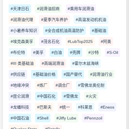
#天津日石
#润滑油招商
#乘用车润滑油
#润滑油代理
#夏季汽车养护
#高温发动机机油
#小暑养车知识
#全合成机油高温防护
#基础油
#埃克森美孚
#茂名石化
#LubTop2025
#阿美
#布伦特
#美孚
#白油
#壳牌
#沙特
#S-Oil
#III 类基础油
#高端润滑油
#霍尔木兹海峡
#供应链
#基础油价格
#国产替代
#润滑油行业
#地缘冲突
#炼厂
#调合厂
#雪佛龙奥伦耐
#昆仑润滑
#中国石化
#雪佛龙
#火灾
#龙蟠科技
#巴斯夫
#统一
#科莱恩
#Eneos
#中国石油
#Shell
#Jiffy Lube
#Pennzoil