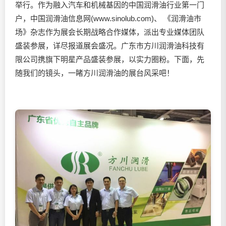
举行。作为融入汽车和机械基因的中国
润滑油
行业第一门
户，中国
润滑油
信息网(www.sinolub.com)、 《
润滑油
市
场》杂志作为展会长期战略合作媒体，派出专业媒体团队
盛装参展，详尽报道展会盛况。广东市方川
润滑油
科技有
限公司携旗下明星产品盛装参展，以实力圈粉。下面，先
随我们的镜头，一睹方川
润滑油
的展台风采吧！