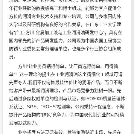
洗剂、主轴油、拉抻油、液压油等。研发队伍由拥有数十
年行业经验的教授级高工和博士组成，能够为客户提供全
方位的润滑专业技术支持和专业培训。公司与多家国内外
大学以及科研机构有良好的合作关系，在广东工业大学建
有“广工-方川 金属加工液与工业润滑油研发中心”，具有在
国内领先的新产品研发能力，公司现为中国表面工程协会
防锈专业委员会常务理理单位，也是多个行业协会组织成
员。
方川“让业务员销得简单，让厂商选得简单、用得简
单”！这一理念的提出在工业润滑油这个精细化工领域可谓
先声夺人.我们不仅销售最佳性价比的润滑产品，而且不断
给客户带来最新润滑理念，产品市场竞争力独树一帜。先
后通过多家权威单位的检测与认证，如ISO9000质量管理体
系认证、SGS、“ROHS”检测等。公司秉持环保理念，不断
提升产品结构的“绿色”竞争力，为中国现代制造业的可持续
发展默默助力。
业务拓展方法灵活有效，营销策略贴近市场，先后在