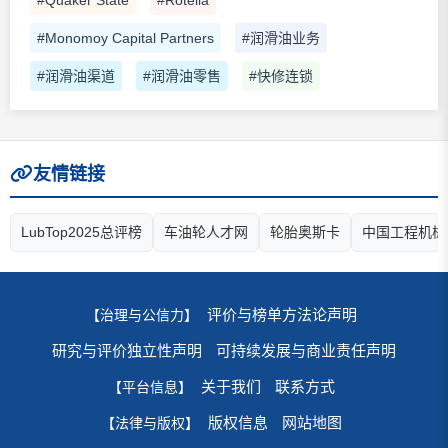
#Quaker State
#Rotella
#Monomoy Capital Partners
#润滑油业务
#润滑油渠道
#润滑油零售
#快修连锁
友情链接
LubTop2025总评榜
车油轮人才网
轮胎奥斯卡
中国工程机械
评价与榜单方法论声明
【治理与公信力】
研究与评价独立性声明
可持续发展与商业责任声明
关于我们
联系方式
【平台信息】
版权信息
网站地图
【法律与版权】