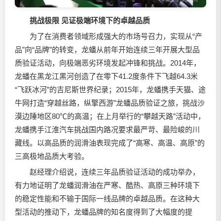
挑战极限 见证极端环境下的卓越品质
为了在消费者领域形成强大的市场号召力，实现从“产
品”向“品牌”的转变，龙蟠从前年开始连续三年开展大型品
质验证活动，向极端恶劣环境发起冲锋和挑战。2014年，
龙蟠在黑龙江黑河创造了在零下41.2度条件下飞越64.3米
“飞跃冰河”的吉尼斯世界纪录；2015年，龙蟠携手天猫、途
牛网打造“穿越丝路，纵擎西游”龙蟠品质验证之旅，挑战沙
漠边陲地区80℃的高温；在上月举行的“攀越天路”活动中，
龙蟠携手江淮汽车挑战国内路况要求最严苛、最险峻的川
藏线。以高品质的润滑油表现完成了“高寒、高温、高原”的
三高极地品质大考验。
赵经理介绍说，连续三年品质验证活动的成功举办，
有力地证明了龙蟠润滑油在严寒、酷热、高原三种环境下
的稳定性能和不输于国际一线品牌的卓越品质。在这种大
型活动的推动下，龙蟠品牌的知名度得到了大幅度的提