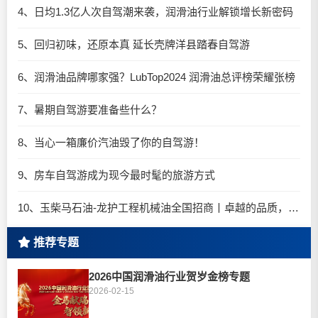
4、日均1.3亿人次自驾潮来袭，润滑油行业解锁增长新密码​
5、回归初味，还原本真 延长壳牌洋县踏春自驾游
6、润滑油品牌哪家强？LubTop2024 润滑油总评榜荣耀张榜
7、暑期自驾游要准备些什么？
8、当心一箱廉价汽油毁了你的自驾游！
9、房车自驾游成为现今最时髦的旅游方式
10、玉柴马石油-龙护工程机械油全国招商丨卓越的品质，专业的品牌！
推荐专题
2026中国润滑油行业贺岁金榜专题
2026-02-15