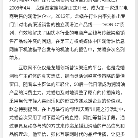
2009年4月，龙蟠淘宝旗舰店正式开张，成为第一家进军电
商销售的润滑油企业。2013年，龙蟠在行业内率先推出专
门针对电商渠道销售的独立润滑油产品线——“SONIC”系
列，有效地解决了困扰本行业的电商产品线与传统渠道销
售产品线冲突的问题，在第三方权威媒体中国润滑油信息
网旗下机油猫平台发布的机油电商报告中，龙蟠多次名列
前茅。
互联网不仅仅是龙蟠创新营销渠道的平台，也是龙蟠
洞察车主群体的真实想法，继而灵活调整宣传策略的最佳
窗口。随着车主群体的年轻化，90后一代日渐成为润滑油
产品的消费主力，龙蟠也及时地调整了原有的传播策略，
采用当代年轻人喜闻乐见的形式传递龙蟠企业的价值观。
赵总特别提到，在上月举行的“攀越天路”川藏之行活动中，
龙蟠首次采用了时下最流行的直播、网红等营销手段，通
过更具互动参与感的方式来传递龙蟠润滑油的产品信息和
品牌理念。他坚信，强化互联网时代的品牌传播，让更多