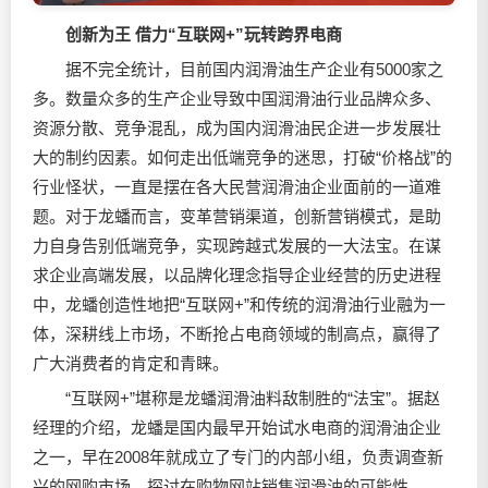
创新为王 借力“互联网+”玩转跨界电商
据不完全统计，目前国内润滑油生产企业有5000家之
多。数量众多的生产企业导致中国润滑油行业品牌众多、
资源分散、竞争混乱，成为国内润滑油民企进一步发展壮
大的制约因素。如何走出低端竞争的迷思，打破“价格战”的
行业怪状，一直是摆在各大民营润滑油企业面前的一道难
题。对于龙蟠而言，变革营销渠道，创新营销模式，是助
力自身告别低端竞争，实现跨越式发展的一大法宝。在谋
求企业高端发展，以品牌化理念指导企业经营的历史进程
中，龙蟠创造性地把“互联网+”和传统的润滑油行业融为一
体，深耕线上市场，不断抢占电商领域的制高点，赢得了
广大消费者的肯定和青睐。
“互联网+”堪称是龙蟠润滑油料敌制胜的“法宝”。据赵
经理的介绍，龙蟠是国内最早开始试水电商的润滑油企业
之一，早在2008年就成立了专门的内部小组，负责调查新
兴的网购市场，探讨在购物网站销售润滑油的可能性。