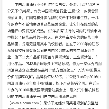
中国
润滑油
行业长期维持着国有、外资、民营品牌“三
分天下”的格局。作为中国
润滑油
行业“三极”之一的民营
润
滑油
企业，在国有和外资品牌的夹击中艰难求生存。十几
年的竞争不断地磨砺着这些民营企业，让它们在残酷的市
场选择中变得更加成熟，在“洋品牌”主导的国内
润滑油
市场
中撑起了民族品牌的一片天。在这些奋发有为的民族自主
品牌里，龙蟠无疑是其中的佼佼者。创立于2003年的江苏
龙蟠科技股份有限公司是国内名列前茅的独立
润滑油
企
业，旗下11大产品系列覆盖车用润滑油、工业润滑油、车
用化学品、PM2.5治理等多个市场领域。作为一家优秀的润
滑油民族企业,龙蟠在品牌价值方面连续三年入选“中国最具
价值品牌500强”，品牌价值达58亿，并荣膺“LubTop2016中
国润滑油行业年度十强”殊荣，旗下产品畅销全国。在近日
举办的2016年重庆国际润滑油展会上，融入汽车和机械基
因的中国润滑油第一门户中国润滑油信息网
（
www.sinolub.com
）采访了龙蟠公司渠道规划部总监赵