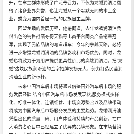
升，在车主群体形成了广泛号召力，不仅为龙蟠润滑油赢
得了诸多业界荣誉，也让龙蟠从一个默默无闻的本土企
业，蜕变为国内首屈一指的民族自主品牌。
回望龙蟠的发展历程，他感慨道，去年龙蟠润滑油凭
借出色的销售战绩夺得天猫等电商平台同类产品销量冠
军，实现了民族品牌的弯道超车；今年的攀越天路，必将
进一步增强龙蟠润滑油的品牌影响和市场优势。同时，龙
蟠也将致力于为用户提供更具性价比的高端润滑油，把“龙
蟠”这块民族润滑油的金字招牌发扬光大，努力打造民营润
滑油企业的新标杆。
未来中国汽车后市场将通过借鉴国外汽车后市场的服
务发展经验,结合中国汽车后市场发展现状,服务模式多样
化、标准一体化、连锁经营、市场资源整合以及品牌带动
将成为中国汽车后市场服务发展的主要趋势。龙蟠润滑油
凭借出色的质量口碑、用户体验和持续的产品创新，在广
大消费者心目中已经建立了优异的品牌形象。在市场营销