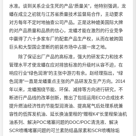
水准。谈到关系企业生死的产品“质量关”，他特别强调，龙
蟠在成立之初就与江苏省质量技术监督局合作，主动要求
对方每年不定时地抽查公司产品。正是这种媲美国际大牌
的对产品质量和品质的信心，龙蟠才能在激烈的行业竞争
中赢得了六十多家车厂的配套产品生产权，从而在被跨国
巨头和大型国企垄断的前装市场中占据一席之地。
除了保证出厂产品的高标准，强大的研发实力和技术
管理水平才使龙蟠在应对排放标准的升级时从容不迫，在
响应行业“绿色润滑”的主张中游刃有余。赵经理指出，“绿
色润滑”一直是龙蟠重点主张的产品研发及生产方向。2014
年以来，龙蟠围绕节能、环保、减排等方向进行研究，不
断进行产品线的改革创新，推出了包括运用ECO合成技术
提升燃油经济性的节能型润滑油、提高尾气后处理系统兼
容性的低挥发机油、延长换油里程的“赠程K4”长里程柴油机
油系列、解决POC堵塞问题的DOC/POC清洗液、解决
SCR喷嘴堵塞问题的可兰素防结晶尿素和SCR喷嘴除垢