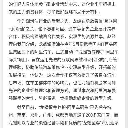
的年轻人具体地参与到企业活动中来，对企业牢牢把握未
来的主力消费群体，提前做好战略布局十分有利。
作为润滑油行业的后起之秀，龙蟠在勇敢尝鲜“互联网
+润滑油”之余，也不忘和阿里、途牛等领先企业展开跨界
合作，积极构建战略合作关系，实现优势资源共享。赵经
理向我们介绍，龙蟠润滑油在今年5月份携手国内IT巨头阿
里集团属下的阿里汽车，正式启动了“龙蟠智尊养护-阿里车
码头”项目，旨在运用先进的互联网思维和现代化的门店管
理经验，协助传统汽车维修企业实现转型升级，开拓新的
发展格局。他认为，这次合作不仅有效提升了各自在汽车
后市场、在车主群体中的影响力，也让龙蟠有机会学习到
先进的企业经营理念和管理方式。通过本次和阿里汽车强
强联手的合作，势必将进一步推动龙蟠企业的转型升级。
截至目前，“龙蟠智尊养护-阿里车码头”已先后在杭
州、南京、郑州、广州、成都等地开通了200多家门店，而
龙蟠则以专业的渠道经营手段和优质的“龙蟠至尊”汽机油系