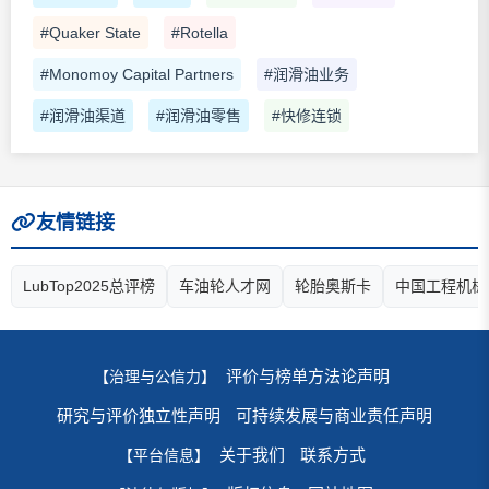
#Quaker State
#Rotella
#Monomoy Capital Partners
#润滑油业务
#润滑油渠道
#润滑油零售
#快修连锁
友情链接
LubTop2025总评榜
车油轮人才网
轮胎奥斯卡
中国工程机械
评价与榜单方法论声明
【治理与公信力】
研究与评价独立性声明
可持续发展与商业责任声明
关于我们
联系方式
【平台信息】