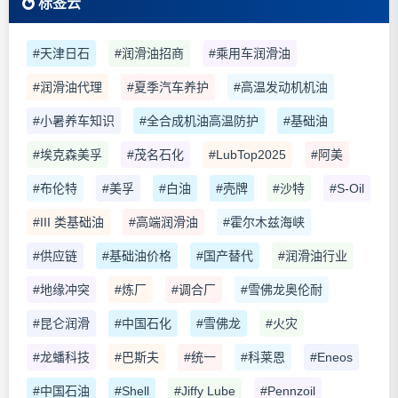
标签云
#天津日石
#润滑油招商
#乘用车润滑油
#润滑油代理
#夏季汽车养护
#高温发动机机油
#小暑养车知识
#全合成机油高温防护
#基础油
#埃克森美孚
#茂名石化
#LubTop2025
#阿美
#布伦特
#美孚
#白油
#壳牌
#沙特
#S-Oil
#III 类基础油
#高端润滑油
#霍尔木兹海峡
#供应链
#基础油价格
#国产替代
#润滑油行业
#地缘冲突
#炼厂
#调合厂
#雪佛龙奥伦耐
#昆仑润滑
#中国石化
#雪佛龙
#火灾
#龙蟠科技
#巴斯夫
#统一
#科莱恩
#Eneos
#中国石油
#Shell
#Jiffy Lube
#Pennzoil