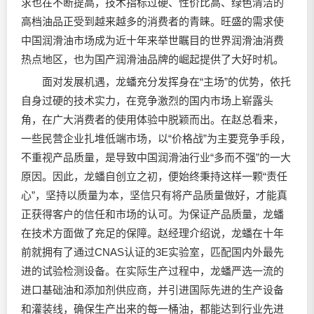
求也在不断提高，技术指标过硬、性价比高、绿色清洁的
高档油品正受到越来越多的消费者的青睐。旺盛的需求使
中国润滑油市场成为近十年来举世瞩目的世界润滑油消费
热点地区，也为国产润滑油品牌的崛起提供了大好时机。
面对发展机遇，龙蟠充分发挥身在“主场”的优势，依托
自身过硬的技术实力，在竞争激烈的国内市场上崭露头
角，在广大消费者的使用体验中脱颖而出。在赵总看来，
一些民营企业扎堆低端市场，以“价格战”为主要竞争手段，
不重视产品质量，是导致中国润滑油行业“多而不强”的一大
原因。因此，龙蟠自创立之初，便始终秉持这样一颗“责任
心”，坚持以质量为本，坚信只有将产品质量做好，才能真
正获得客户的信任和市场的认可。为保证产品质量，龙蟠
在技术方面做了充足的保障。赵经理介绍说，龙蟠在十年
前就拥有了通过CNAS认证的3E实验室，匹配国内外最先
进的试验检测设备。在实际生产过程中，龙蟠严选一流的
进口基础油和添加剂供应商，并引进国际先进的生产设备
和灌装线，确保生产出来的每一桶油，都能达到行业先进