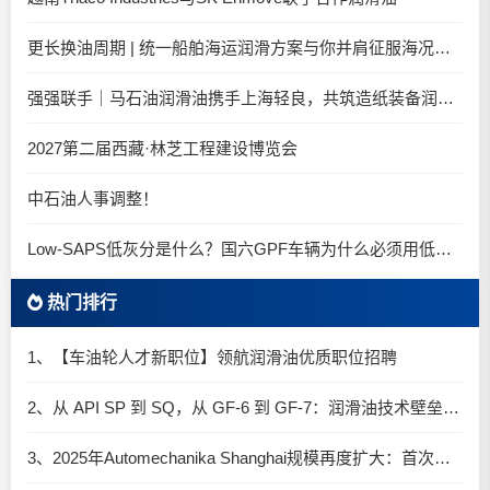
更长换油周期 | 统一船舶海运润滑方案与你并肩征服海况运维考验
强强联手｜马石油润滑油携手上海轻良，共筑造纸装备润滑新生态
2027第二届西藏·林芝工程建设博览会
中石油人事调整！
Low-SAPS低灰分是什么？国六GPF车辆为什么必须用低灰油
热门排行
1、【车油轮人才新职位】领航润滑油优质职位招聘
2、从 API SP 到 SQ，从 GF-6 到 GF-7：润滑油技术壁垒再升高，你准备好了吗？
3、2025年Automechanika Shanghai规模再度扩大：首次启用国家会展中心（上海）全部15个展馆