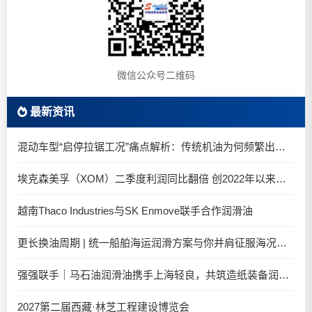
微信公众号二维码
最新资讯
混动车型“启停拉锯工况”痛点解析：传统机油为何频繁出现油泥堆积？
埃克森美孚（XOM）二季度利润同比翻倍 创2022年以来新高
越南Thaco Industries与SK Enmove联手合作润滑油
更长换油周期 | 统一船舶海运润滑方案与你并肩征服海况运维考验
强强联手｜马石油润滑油携手上海轻良，共筑造纸装备润滑新生态
2027第二届西藏·林芝工程建设博览会