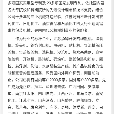
多项国家实用型专利及 20多项国家发明专利。依托国内著
名大专院校和科研院所的先进设计理念和技术支持，结合
公司十多年的专业机械制造经验，江苏汤姆不断开发出农
药化工、日用化工、油脂食品和石油化工四大行业迫切需
求的包装机械，是国内包装机械制造业的领跑者。
作为行业的标杆企业，江苏汤姆开发的理瓶机、灌装
机、旋盖机、铝箔封口机、喷码机、贴标机、导流槽盖压
盖机、泵盖旋盖机、洗瓶机、浸沧机、热水杀菌剂、真空
旋盖机、开箱机、装箱机、码垛机、整线包装和粉剂、颗
粒、悬浮剂、乳油、水剂袋装生产线，其产品以优良的性
能和完善的售后服务，深受国内外用户称赞，到目前为
止，公司已拥有国内客户2000多家，国外客户300多家。先
后成为先正达、拜耳、深圳诺普信、广西田园、安徽华
星、南京红太阳、四川国光、江西正邦、青岛金尔、新安
化工、江苏七洲、山东滨农、山东侨昌、胜邦绿野、立
白、蓝月亮、联合利华、庄臣、奇强、纳爱斯、丹姿、白