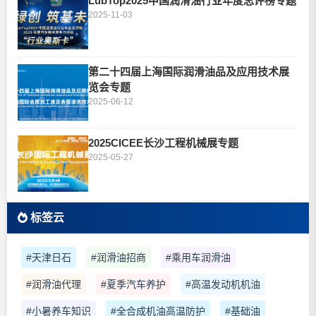
LubTop2025中国润滑油行业年度总评榜专题
2025-11-03
第二十四届上海国际润滑油品及应用技术展
览会专题
2025-06-12
2025CICEE长沙工程机械展专题
2025-05-27
标签云
#天津日石
#润滑油招商
#乘用车润滑油
#润滑油代理
#夏季汽车养护
#高温发动机机油
#小暑养车知识
#全合成机油高温防护
#基础油