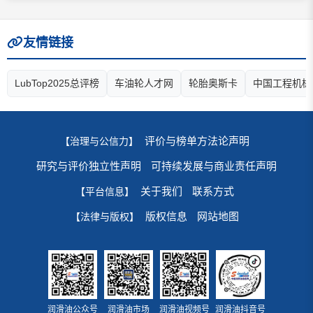
友情链接
LubTop2025总评榜
车油轮人才网
轮胎奥斯卡
中国工程机械
评价与榜单方法论声明
【治理与公信力】
研究与评价独立性声明
可持续发展与商业责任声明
关于我们
联系方式
【平台信息】
版权信息
网站地图
【法律与版权】
润滑油公众号
润滑油市场
润滑油视频号
润滑油抖音号