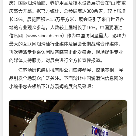
庆）国际
润滑油
脂、养护用品及技术设备展览会在“山城”重
庆盛大开幕。据官方统计，总参展商达300余家，较上届增
长19%。展览面积达1.5万平方米，展会吸引了来自世界各
地的专业观众参与，人数较上届增长了16%。中国
润滑油
信息网（www.sinolub.com）作为中国访问量最大、影响力
最大的互联网
润滑油
行业媒体及展会长期战略合作媒体，
再次特派专业采访团队亲临直击此次盛会，现场提供专业
的媒体支持服务，对展会进行全方位宣传报道。
江苏汤姆包装机械有限公司盛装参展，惊艳亮相，展
品引发全场观众广泛关注。下面就让中国
润滑油
信息网的
小编带您去领略下江苏汤姆的展台风采吧：