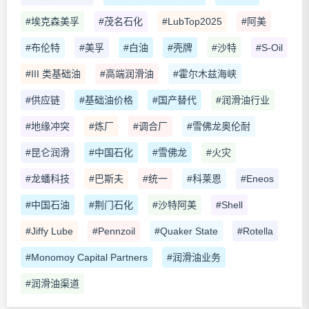
#埃克森美孚
#茂名石化
#LubTop2025
#阿美
#布伦特
#美孚
#白油
#壳牌
#沙特
#S-Oil
#III 类基础油
#高端润滑油
#霍尔木兹海峡
#供应链
#基础油价格
#国产替代
#润滑油行业
#地缘冲突
#炼厂
#调合厂
#雪佛龙奥伦耐
#昆仑润滑
#中国石化
#雪佛龙
#火灾
#龙蟠科技
#巴斯夫
#统一
#科莱恩
#Eneos
#中国石油
#荆门石化
#沙特阿美
#Shell
#Jiffy Lube
#Pennzoil
#Quaker State
#Rotella
#Monomoy Capital Partners
#润滑油业务
#润滑油渠道