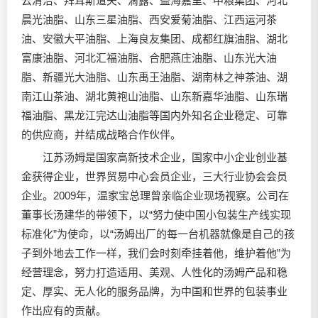
云清洁、拜耳斯道夫、滴露、益海嘉里、中粮集团、河北
晨光油脂、山东三星油脂、西安爱菊油脂、江西运河茶
油、安徽大平油脂、上海良友集团、成都红旗油脂、湖北
富康油脂、河北汇福油脂、合肥燕庄油脂、山东光大油
脂、新疆光大油脂、山东禹王油脂、湖南林之神茶油、湖
南江山茶油、湖北黄袍山油脂、山东新嘉华油脂、山东瑞
福油脂、黑龙江完达山油脂等国内外知名企业稳定、可靠
的供应商，并结成战略合作伙伴。
江苏汤姆是国家高新技术企业，国家中小企业创业基
金获得企业，世界贸易中心会员企业，三大行业协会会员
企业。2009年，温家宝总理曾亲临企业现场视察。公司在
董事长汤建华的带领下，以“努力使中国小包装生产线实现
标准化”为使命，以“汤姆出厂的每一台机器就像是自己的孩
子到外地去工作一样，我们会时刻牵挂着他，维护着他”为
经营理念，努力打造适用、美观、人性化的汤姆产品和稳
定、厚实、无人化的服务品牌，为中国和世界的包装事业
作出应有的贡献。