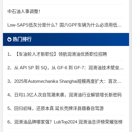
中石油人事调整！
Low-SAPS低灰分是什么？国六GPF车辆为什么必须用低灰油
热门排行
1、【车油轮人才新职位】领航润滑油优质职位招聘
2、从 API SP 到 SQ，从 GF-6 到 GF-7：润滑油技术壁垒再升高，你准备好了吗？
3、2025年Automechanika Shanghai规模再度扩大：首次启用国家会展中心（上海）全部15个展馆
4、日均1.3亿人次自驾潮来袭，润滑油行业解锁增长新密码​
5、回归初味，还原本真 延长壳牌洋县踏春自驾游
6、润滑油品牌哪家强？LubTop2024 润滑油总评榜荣耀张榜