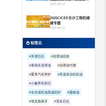
题
2025-06-12
2025CICEE长沙工程机械
展专题
2025-05-27
标签云
#天津日石
#润滑油招商
#乘用车润滑油
#润滑油代理
#夏季汽车养护
#高温发动机机油
#小暑养车知识
#全合成机油高温防护
#基础油
#埃克森美孚
#茂名石化