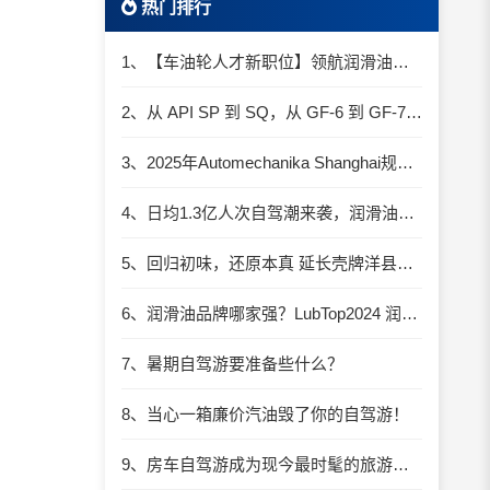
热门排行
1、【车油轮人才新职位】领航润滑油优质职位招聘
2、从 API SP 到 SQ，从 GF-6 到 GF-7：润滑油技术壁垒再升高，你准备好了吗？
3、2025年Automechanika Shanghai规模再度扩大：首次启用国家会展中心（上海）全部15个展馆
4、日均1.3亿人次自驾潮来袭，润滑油行业解锁增长新密码​
5、回归初味，还原本真 延长壳牌洋县踏春自驾游
6、润滑油品牌哪家强？LubTop2024 润滑油总评榜荣耀张榜
7、暑期自驾游要准备些什么？
8、当心一箱廉价汽油毁了你的自驾游！
9、房车自驾游成为现今最时髦的旅游方式