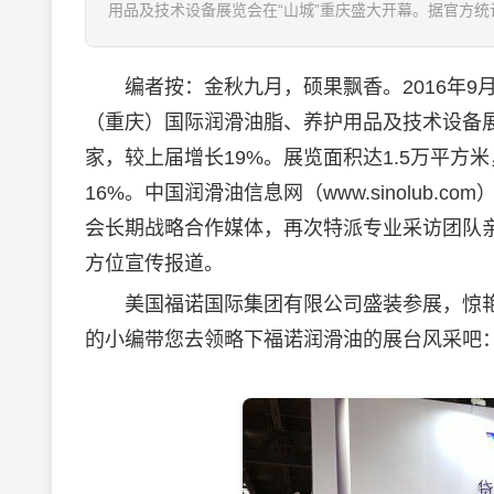
用品及技术设备展览会在“山城”重庆盛大开幕。据官方统计
编者按：金秋九月，硕果飘香。2016年9月8
（重庆）国际
润滑油
脂、养护用品及技术设备展
家，较上届增长19%。展览面积达1.5万平
16%。中国
润滑油
信息网（www.sinolub
会长期战略合作媒体，再次特派专业采访团队
方位宣传报道。
美国福诺国际集团有限公司盛装参展，惊艳
的小编带您去领略下福诺
润滑油
的展台风采吧