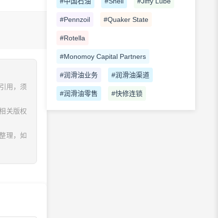
#中国石油
#Shell
#Jiffy Lube
#Pennzoil
#Quaker State
#Rotella
#Monomoy Capital Partners
#润滑油业务
#润滑油渠道
、引用，须
#润滑油零售
#快修连锁
相关版权
息整理，如