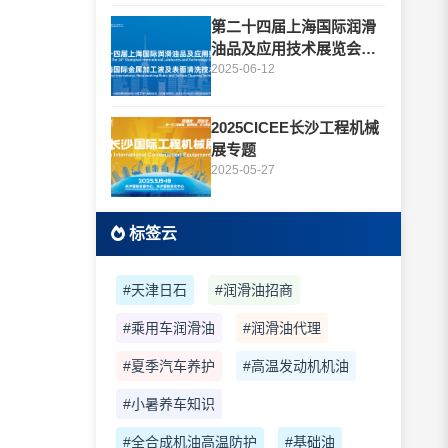
第二十四届上海国际润滑
油品及应用技术展览会专
题
2025-06-12
2025CICEE长沙工程机械
展专题
2025-05-27
标签云
#天津日石
#润滑油招商
#乘用车润滑油
#润滑油代理
#夏季汽车养护
#高温发动机机油
#小暑养车知识
#全合成机油高温防护
#基础油