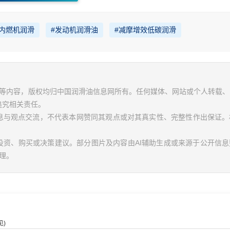
#内燃机润滑
#发动机润滑油
#减摩增效低碳润滑
视频等内容，版权均归中国润滑油信息网所有。任何媒体、网站或个人转载
追究相关责任。
信息与观点交流，不代表本网赞同其观点或对其真实性、完整性作出保证。
投资、购买或决策建议。部分图片及内容由AI辅助生成或来源于公开信
理。
)