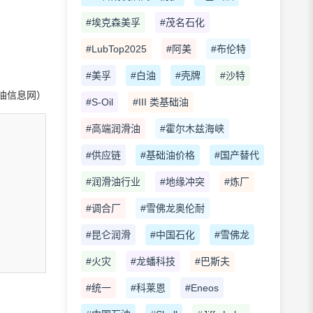
#埃克森美孚
#茂名石化
#LubTop2025
#阿美
#布伦特
#美孚
#白油
#壳牌
#沙特
油信息网）
#S-Oil
#III 类基础油
#高端润滑油
#霍尔木兹海峡
#供应链
#基础油价格
#国产替代
#润滑油行业
#地缘冲突
#炼厂
#调合厂
#雪佛龙奥伦耐
#昆仑润滑
#中国石化
#雪佛龙
#火灾
#龙蟠科技
#巴斯夫
#统一
#科莱恩
#Eneos