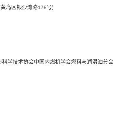
岛区银沙滩路178号)
市科学技术协会中国内燃机学会燃料与
润滑油
分会