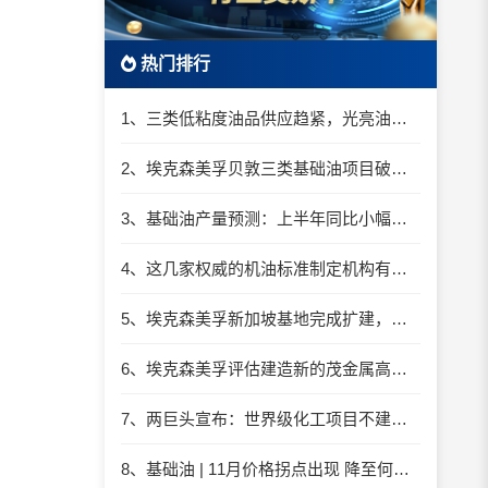
热门排行
1、三类低粘度油品供应趋紧，光亮油进口仍难套利
2、埃克森美孚贝敦三类基础油项目破土动工
3、基础油产量预测：上半年同比小幅下滑
4、这几家权威的机油标准制定机构有何不同？
5、埃克森美孚新加坡基地完成扩建，成全球最大基础油工厂​
6、埃克森美孚评估建造新的茂金属高粘度聚α烯烃基础油（mHiVis PAO）装置
7、两巨头宣布：世界级化工项目不建了！
8、基础油 | 11月价格拐点出现 降至何时？