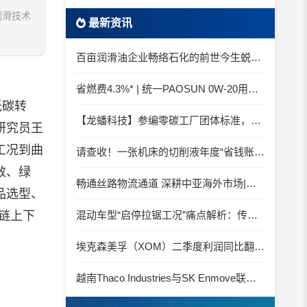
润滑技术
最新资讯
百亩润滑油企业畅络石化的前世今生蜕变之路
省燃费4.3%* | 统一PAOSUN 0W-20用认证和标准说话
低碳转
【龙蟠科技】参编零碳工厂团体标准，龙蟠科技以绿色智造锚定零碳未来
研究员王
工况到曲
请查收！一张机床的切削液年度“省钱账单”
效、绿
畅通丝路物流通道 深耕中亚海外市场|中国石化SINOPEC润滑油北京-阿拉木图图定班列顺利抵达
品选型、
业链上下
混动车型“启停拉锯工况”痛点解析：传统机油为何频繁出现油泥堆积？
埃克森美孚（XOM）二季度利润同比翻倍 创2022年以来新高
越南Thaco Industries与SK Enmove联手合作润滑油