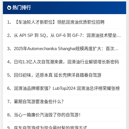
热门排行
1、【车油轮人才新职位】领航润滑油优质职位招聘
2、从 API SP 到 SQ，从 GF-6 到 GF-7：润滑油技术壁垒再升高，你准备好了吗？
3、2025年Automechanika Shanghai规模再度扩大：首次启用国家会展中心（上海）全部15个展馆
4、日均1.3亿人次自驾潮来袭，润滑油行业解锁增长新密码​
5、回归初味，还原本真 延长壳牌洋县踏春自驾游
6、润滑油品牌哪家强？LubTop2024 润滑油总评榜荣耀张榜
7、暑期自驾游要准备些什么？
8、当心一箱廉价汽油毁了你的自驾游！
9、房车自驾游成为现今最时髦的旅游方式