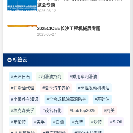
览会专题
2025-06-12
2025CICEE长沙工程机械展专题
2025-05-27
标签云
#天津日石
#润滑油招商
#乘用车润滑油
#润滑油代理
#夏季汽车养护
#高温发动机机油
#小暑养车知识
#全合成机油高温防护
#基础油
#埃克森美孚
#茂名石化
#LubTop2025
#阿美
#布伦特
#美孚
#白油
#壳牌
#沙特
#S-Oil
#III 类基础油
#高端润滑油
#霍尔木兹海峡