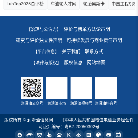
LubTop2025总评榜
车油轮人才网
轮胎奥斯卡
中国工程机械
评价与榜单方法论声明
【治理与公信力】
研究与评价独立性声明
可持续发展与商业责任声明
关于我们
联系方式
【平台信息】
版权信息
网站地图
【法律与版权】
润滑油公众号
润滑油市场
润滑油视频号
润滑油抖音号
版权所有 © 润滑油信息网
《中华人民共和国增值电信业务经营许
可证》编号：粤B2-20050302号