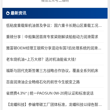
微信公众号二维码
最新资讯
低粘度重载柴机油普及争议：国六重卡长期山区重载工况是否适合0W-20柴油机油？
重磅分享｜中船集团首席专家梁刚解读船舶动力润滑需求
雅富顿OEM经理王银辉分享混动车国7后处理系统的润滑油要求
老车烧机油=上万大修？选对机油能省大钱！
福斯与因代克斯签署三方战略合作协议，覆盖全系列机床
百亩润滑油企业畅络石化的前世今生蜕变之路
省燃费4.3%* | 统一PAOSUN 0W-20用认证和标准说话
【龙蟠科技】参编零碳工厂团体标准，龙蟠科技以绿色智造锚定零碳未来