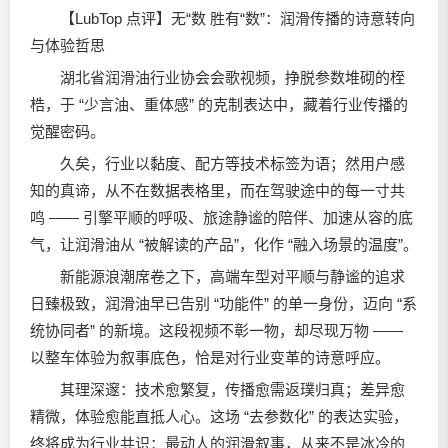
【LubTop 点评】无“数 胜有“数”：润滑传播的诗意转向
与体验哲思
湖北省润滑油行业协会会歌视频，挣脱参数堆砌的桎
梏，于 “少言油、重体感” 的克制表达中，藏着行业传播的
觉醒密码。
久矣，行业以黏度、配方等技术标签为语；然用户感
知的真谛，从不在数据表格里，而在驾驶途中的每一寸共
鸣 —— 引擎平顺的呼吸、旅途静谧的陪伴、加速从容的底
气，让润滑油从 “被解读的产品”，化作 “融入场景的温度”。
新能源浪潮席卷之下，高端车型对平顺与静谧的追求
日臻极致，润滑油早已告别 “功能件” 的单一身份，迈向 “系
统协同者” 的新境。这段视频不彰一物，却尽现万物 ——
以整车体验为叙事底色，恰是对行业变革的诗意呼应。
其理深邃：技术愈繁复，传播愈需返璞归真；差异愈
精微，体验愈能直抵人心。这场 “去参数化” 的表达实验，
终将成为行业共识：最动人的润滑叙事，从来不是冰冷的