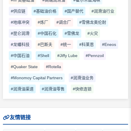
#供应链
#基础油价格
#国产替代
#润滑油行业
#地缘冲突
#炼厂
#调合厂
#雪佛龙奥伦耐
#昆仑润滑
#中国石化
#雪佛龙
#火灾
#龙蟠科技
#巴斯夫
#统一
#科莱恩
#Eneos
#中国石油
#Shell
#Jiffy Lube
#Pennzoil
#Quaker State
#Rotella
#Monomoy Capital Partners
#润滑油业务
#润滑油渠道
#润滑油零售
#快修连锁
友情链接